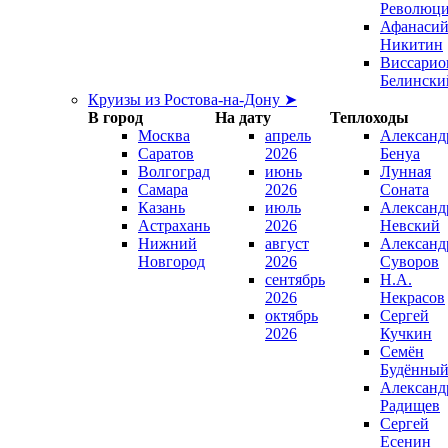
Революц
Афанаси
Никитин
Виссарио
Белински
Круизы из Ростова-на-Дону ➤
В город
На дату
Теплоходы
Москва
апрель
Александ
Саратов
2026
Бенуа
Волгоград
июнь
Лунная
Самара
2026
Соната
Казань
июль
Александ
Астрахань
2026
Невский
Нижний
август
Александ
Новгород
2026
Суворов
сентябрь
Н.А.
2026
Некрасов
октябрь
Сергей
2026
Кучкин
Семён
Будённы
Александ
Радищев
Сергей
Есенин