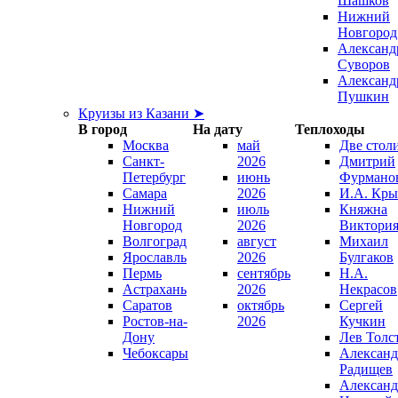
Шашков
Нижний
Новгород
Александ
Суворов
Александ
Пушкин
Круизы из Казани ➤
В город
На дату
Теплоходы
Москва
май
Две стол
Санкт-
2026
Дмитрий
Петербург
июнь
Фурмано
Самара
2026
И.А. Кры
Нижний
июль
Княжна
Новгород
2026
Виктори
Волгоград
август
Михаил
Ярославль
2026
Булгаков
Пермь
сентябрь
Н.А.
Астрахань
2026
Некрасов
Саратов
октябрь
Сергей
Ростов-на-
2026
Кучкин
Дону
Лев Толс
Чебоксары
Александ
Радищев
Александ