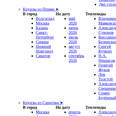
Две стол
Круизы из Перми ➤
В город
На дату
Теплоходы
Волгоград
май
Владими
Москва
2026
Маяковск
Казань
июнь
Александ
Санкт-
2026
Суворов
Петербург
июль
Виссарио
Самара
2026
Белински
Нижний
август
Сергей
Новгород
2026
Кучкин
Саратов
сентябрь
Н.А.
2026
Некрасов
Георгий
Жуков
Лев
Толстой
Александ
Свешник
Семён
Будённы
Круизы из Саратова ➤
В город
На дату
Теплоходы
Москва
апрель
Александ