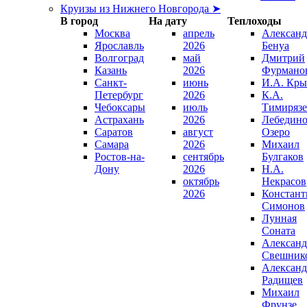
Круизы из Нижнего Новгорода ➤
В город
На дату
Теплоходы
Москва
апрель
Александ
Ярославль
2026
Бенуа
Волгоград
май
Дмитрий
Казань
2026
Фурмано
Санкт-
июнь
И.А. Кры
Петербург
2026
К.А.
Чебоксары
июль
Тимирязе
Астрахань
2026
Лебедино
Саратов
август
Озеро
Самара
2026
Михаил
Ростов-на-
сентябрь
Булгаков
Дону
2026
Н.А.
октябрь
Некрасов
2026
Констант
Симонов
Лунная
Соната
Александ
Свешник
Александ
Радищев
Михаил
Фрунзе