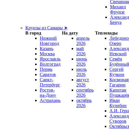
Свешник
Михаил
Фрунзе
Александ
Бенуа
Круизы из Самары ➤
В город
На дату
Теплоходы
Нижний
апрель
Лебедино
Новгород
2026
Озеро
Казань
май
Александ
Москва
2026
Невский
Ярославль
июнь
Семён
Волгоград
2026
Будённы
Пермь
июль
Сергей
Саратов
2026
Кучкин
Санкт-
август
Космонав
Петербург
2026
Гагарин
Ростов-
сентябрь
Капитан
на-Дону
2026
Пушкарё
Астрахань
октябрь
Иван
2026
Кулибин
А.И. Гер
Александ
Суворов
Октябрьс