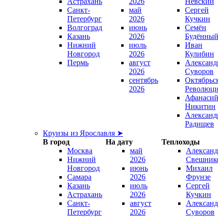
Астрахань
2026
Невский
Санкт-
май
Сергей
Петербург
2026
Кучкин
Волгоград
июнь
Семён
Казань
2026
Будённы
Нижний
июль
Иван
Новгород
2026
Кулибин
Пермь
август
Александ
2026
Суворов
сентябрь
Октябрьс
2026
Революц
Афанаси
Никитин
Александ
Радищев
Круизы из Ярославля ➤
В город
На дату
Теплоходы
Москва
май
Александ
Нижний
2026
Свешник
Новгород
июнь
Михаил
Самара
2026
Фрунзе
Казань
июль
Сергей
Астрахань
2026
Кучкин
Санкт-
август
Александ
Петербург
2026
Суворов