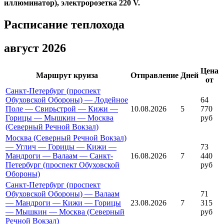
иллюминатор), электророзетка 220 V.
Расписание теплохода
август 2026
Цена
Маршрут круиза
Отправление
Дней
от
Санкт-Петербург (проспект
Обуховской Обороны) — Лодейное
64
Поле — Свирьстрой — Кижи —
10.08.2026
5
770
Горицы — Мышкин — Москва
руб
(Северный Речной Вокзал)
Москва (Северный Речной Вокзал)
— Углич — Горицы — Кижи —
73
Мандроги — Валаам — Санкт-
16.08.2026
7
440
Петербург (проспект Обуховской
руб
Обороны)
Санкт-Петербург (проспект
Обуховской Обороны) — Валаам
71
— Мандроги — Кижи — Горицы
23.08.2026
7
315
— Мышкин — Москва (Северный
руб
Речной Вокзал)