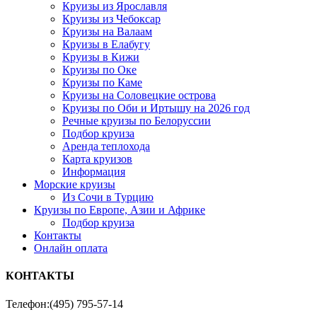
Круизы из Ярославля
Круизы из Чебоксар
Круизы на Валаам
Круизы в Елабугу
Круизы в Кижи
Круизы по Оке
Круизы по Каме
Круизы на Соловецкие острова
Круизы по Оби и Иртышу на 2026 год
Речные круизы по Белоруссии
Подбор круиза
Аренда теплохода
Карта круизов
Информация
Морские круизы
Из Сочи в Турцию
Круизы по Европе, Азии и Африке
Подбор круиза
Контакты
Онлайн оплата
КОНТАКТЫ
Телефон:
(495) 795-57-14