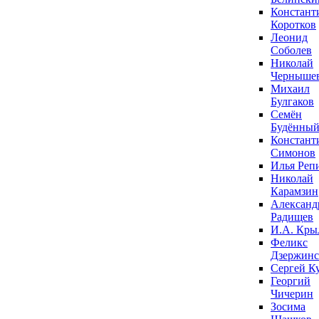
Констант
Коротков
Леонид
Соболев
Николай
Черныше
Михаил
Булгаков
Семён
Будённы
Констант
Симонов
Илья Реп
Николай
Карамзин
Александ
Радищев
И.А. Кры
Феликс
Дзержин
Сергей К
Георгий
Чичерин
Зосима