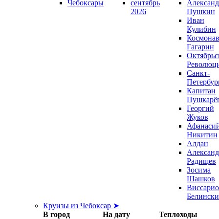
Чебоксары
сентябрь
Александ
2026
Пушкин
Иван
Кулибин
Космонав
Гагарин
Октябрьс
Революц
Санкт-
Петербур
Капитан
Пушкарё
Георгий
Жуков
Афанаси
Никитин
Алдан
Александ
Радищев
Зосима
Шашков
Виссари
Белинск
Круизы из Чебоксар ➤
В город
На дату
Теплоходы