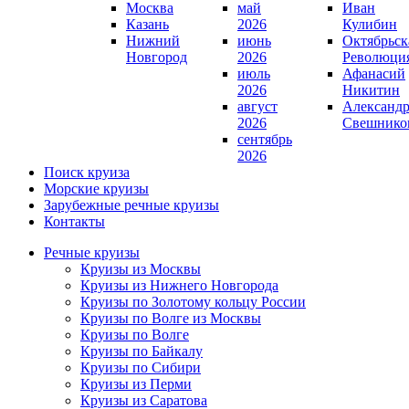
Москва
май
Иван
Казань
2026
Кулибин
Нижний
июнь
Октябрьск
Новгород
2026
Революци
июль
Афанасий
2026
Никитин
август
Александ
2026
Свешнико
сентябрь
2026
Поиск круиза
Морские круизы
Зарубежные речные круизы
Контакты
Речные круизы
Круизы из Москвы
Круизы из Нижнего Новгорода
Круизы по Золотому кольцу России
Круизы по Волге из Москвы
Круизы по Волге
Круизы по Байкалу
Круизы по Сибири
Круизы из Перми
Круизы из Саратова