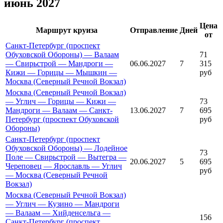
июнь 2027
Цена
Маршрут круиза
Отправление
Дней
от
Санкт-Петербург (проспект
Обуховской Обороны) — Валаам
71
— Свирьстрой — Мандроги —
06.06.2027
7
315
Кижи — Горицы — Мышкин —
руб
Москва (Северный Речной Вокзал)
Москва (Северный Речной Вокзал)
— Углич — Горицы — Кижи —
73
Мандроги — Валаам — Санкт-
13.06.2027
7
695
Петербург (проспект Обуховской
руб
Обороны)
Санкт-Петербург (проспект
Обуховской Обороны) — Лодейное
73
Поле — Свирьстрой — Вытегра —
20.06.2027
5
695
Череповец — Ярославль — Углич
руб
— Москва (Северный Речной
Вокзал)
Москва (Северный Речной Вокзал)
— Углич — Кузино — Мандроги
— Валаам — Хийденсельга —
156
Санкт-Петербург (проспект