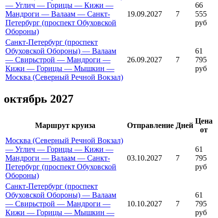
— Углич — Горицы — Кижи —
66
Мандроги — Валаам — Санкт-
19.09.2027
7
555
Петербург (проспект Обуховской
руб
Обороны)
Санкт-Петербург (проспект
Обуховской Обороны) — Валаам
61
— Свирьстрой — Мандроги —
26.09.2027
7
795
Кижи — Горицы — Мышкин —
руб
Москва (Северный Речной Вокзал)
октябрь 2027
Цена
Маршрут круиза
Отправление
Дней
от
Москва (Северный Речной Вокзал)
— Углич — Горицы — Кижи —
61
Мандроги — Валаам — Санкт-
03.10.2027
7
795
Петербург (проспект Обуховской
руб
Обороны)
Санкт-Петербург (проспект
Обуховской Обороны) — Валаам
61
— Свирьстрой — Мандроги —
10.10.2027
7
795
Кижи — Горицы — Мышкин —
руб