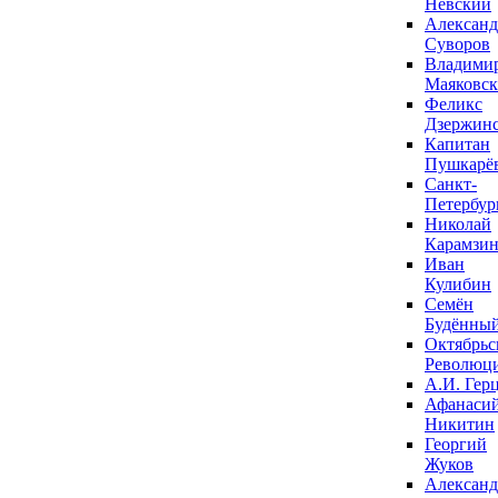
Невский
Александ
Суворов
Владими
Маяковс
Феликс
Дзержин
Капитан
Пушкарё
Санкт-
Петербур
Николай
Карамзи
Иван
Кулибин
Семён
Будённы
Октябрьс
Революц
А.И. Гер
Афанаси
Никитин
Георгий
Жуков
Александ