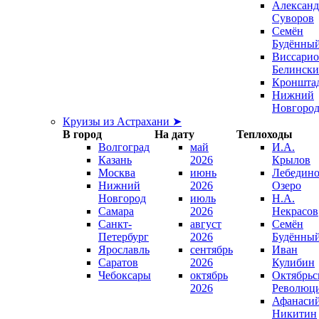
Александ
Суворов
Семён
Будённы
Виссари
Белинск
Кроншта
Нижний
Новгоро
Круизы из Астрахани ➤
В город
На дату
Теплоходы
Волгоград
май
И.А.
Казань
2026
Крылов
Москва
июнь
Лебедино
Нижний
2026
Озеро
Новгород
июль
Н.А.
Самара
2026
Некрасов
Санкт-
август
Семён
Петербург
2026
Будённы
Ярославль
сентябрь
Иван
Саратов
2026
Кулибин
Чебоксары
октябрь
Октябрьс
2026
Революц
Афанаси
Никитин