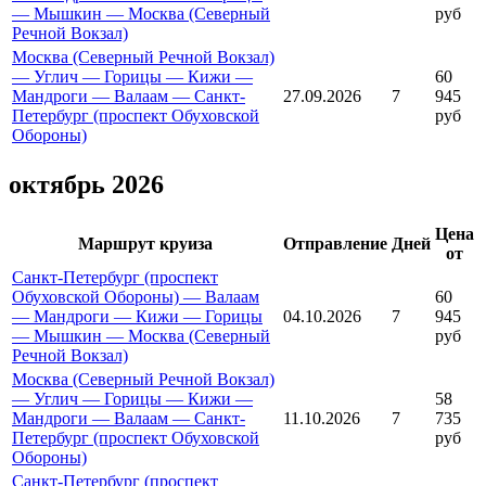
— Мышкин — Москва (Северный
руб
Речной Вокзал)
Москва (Северный Речной Вокзал)
— Углич — Горицы — Кижи —
60
Мандроги — Валаам — Санкт-
27.09.2026
7
945
Петербург (проспект Обуховской
руб
Обороны)
октябрь 2026
Цена
Маршрут круиза
Отправление
Дней
от
Санкт-Петербург (проспект
Обуховской Обороны) — Валаам
60
— Мандроги — Кижи — Горицы
04.10.2026
7
945
— Мышкин — Москва (Северный
руб
Речной Вокзал)
Москва (Северный Речной Вокзал)
— Углич — Горицы — Кижи —
58
Мандроги — Валаам — Санкт-
11.10.2026
7
735
Петербург (проспект Обуховской
руб
Обороны)
Санкт-Петербург (проспект