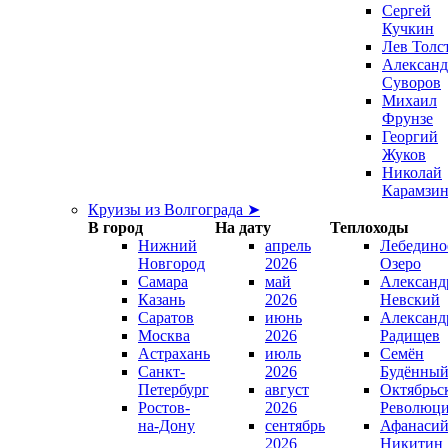
Сергей
Кучкин
Лев Толс
Александ
Суворов
Михаил
Фрунзе
Георгий
Жуков
Николай
Карамзи
Круизы из Волгограда ➤
В город
На дату
Теплоходы
Нижний
апрель
Лебедино
Новгород
2026
Озеро
Самара
май
Александ
Казань
2026
Невский
Саратов
июнь
Александ
Москва
2026
Радищев
Астрахань
июль
Семён
Санкт-
2026
Будённы
Петербург
август
Октябрьс
Ростов-
2026
Революц
на-Дону
сентябрь
Афанаси
2026
Никитин