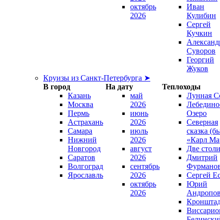
октябрь
Иван
2026
Кулибин
Сергей
Кучкин
Александ
Суворов
Георгий
Жуков
Круизы из Санкт-Петербурга ➤
В город
На дату
Теплоходы
Казань
май
Лунная С
Москва
2026
Лебедино
Пермь
июнь
Озеро
Астрахань
2026
Северная
Самара
июль
сказка (б
Нижний
2026
«Карл Ма
Новгород
август
Две стол
Саратов
2026
Дмитрий
Волгоград
сентябрь
Фурмано
Ярославль
2026
Сергей Е
октябрь
Юрий
2026
Андропо
Кроншта
Виссарио
Белински