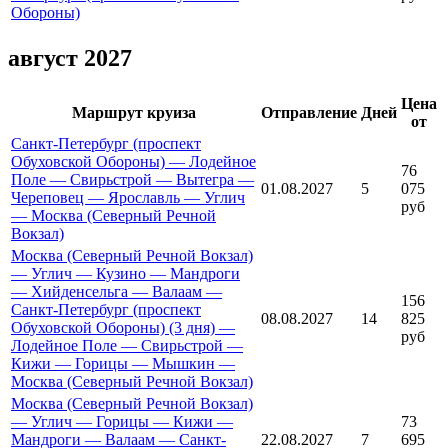
Обороны)
август 2027
Цена
Маршрут круиза
Отправление
Дней
от
Санкт-Петербург (проспект
Обуховской Обороны) — Лодейное
76
Поле — Свирьстрой — Вытегра —
01.08.2027
5
075
Череповец — Ярославль — Углич
руб
— Москва (Северный Речной
Вокзал)
Москва (Северный Речной Вокзал)
— Углич — Кузино — Мандроги
— Хийденсельга — Валаам —
156
Санкт-Петербург (проспект
08.08.2027
14
825
Обуховской Обороны) (3 дня) —
руб
Лодейное Поле — Свирьстрой —
Кижи — Горицы — Мышкин —
Москва (Северный Речной Вокзал)
Москва (Северный Речной Вокзал)
— Углич — Горицы — Кижи —
73
Мандроги — Валаам — Санкт-
22.08.2027
7
695