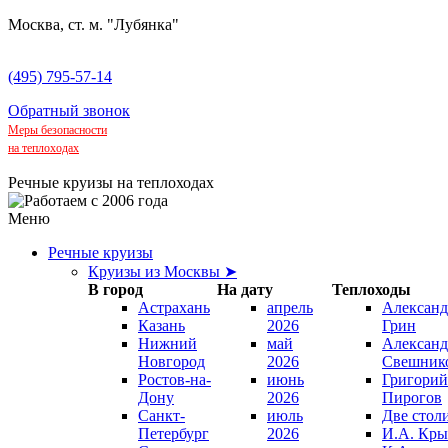
Москва, ст. м. "Лубянка"
(495) 795-57-14
Обратный звонок
Меры безопасности
на теплоходах
Речные круизы на теплоходах
Меню
Речные круизы
Круизы из Москвы ➤
В город
На дату
Теплоходы
Астрахань
апрель
Александ
Казань
2026
Грин
Нижний
май
Александ
Новгород
2026
Свешник
Ростов-на-
июнь
Григорий
Дону
2026
Пирогов
Санкт-
июль
Две стол
Петербург
2026
И.А. Кры