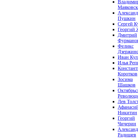
Владими
Маяковс
Александ
Пушкин
Сергей К
Георгий 
Дмитрий
Фурмано
Феликс
Дзержин
Иван Ку
Илья Реп
Констант
Коротков
Зосима
Шашков
Октябрьс
Революц
Лев Толс
Афанаси
Никитин
Георгий
Чичерин
Александ
Радищев