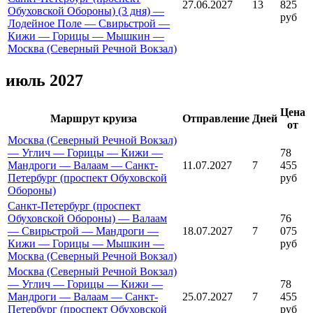
27.06.2027
13
825
Обуховской Обороны) (3 дня) —
руб
Лодейное Поле — Свирьстрой —
Кижи — Горицы — Мышкин —
Москва (Северный Речной Вокзал)
июль 2027
Цена
Маршрут круиза
Отправление
Дней
от
Москва (Северный Речной Вокзал)
— Углич — Горицы — Кижи —
78
Мандроги — Валаам — Санкт-
11.07.2027
7
455
Петербург (проспект Обуховской
руб
Обороны)
Санкт-Петербург (проспект
Обуховской Обороны) — Валаам
76
— Свирьстрой — Мандроги —
18.07.2027
7
075
Кижи — Горицы — Мышкин —
руб
Москва (Северный Речной Вокзал)
Москва (Северный Речной Вокзал)
— Углич — Горицы — Кижи —
78
Мандроги — Валаам — Санкт-
25.07.2027
7
455
Петербург (проспект Обуховской
руб