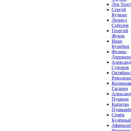
Лев Толс
Сергей
Кучкин
Леонид
Соболев
Георгий
Жуков
Иван
Кулибин
Феликс
Дзержин
Александ
Суворов
Октябрьс
Революц
Космонав
Гагарин
Александ
Пушкин
Капитан
Пушкарё
Семён
Будённы
Афанаси
Никитин