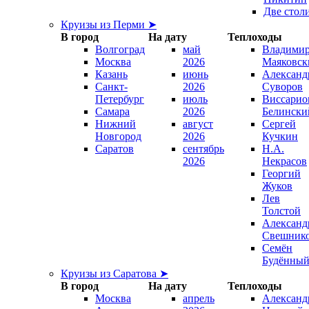
Две стол
Круизы из Перми ➤
В город
На дату
Теплоходы
Волгоград
май
Владими
Москва
2026
Маяковск
Казань
июнь
Александ
Санкт-
2026
Суворов
Петербург
июль
Виссарио
Самара
2026
Белински
Нижний
август
Сергей
Новгород
2026
Кучкин
Саратов
сентябрь
Н.А.
2026
Некрасов
Георгий
Жуков
Лев
Толстой
Александ
Свешник
Семён
Будённы
Круизы из Саратова ➤
В город
На дату
Теплоходы
Москва
апрель
Александ