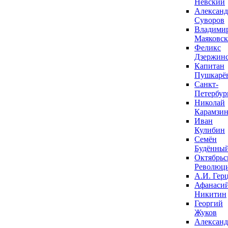
Невский
Александ
Суворов
Владими
Маяковс
Феликс
Дзержин
Капитан
Пушкарё
Санкт-
Петербур
Николай
Карамзи
Иван
Кулибин
Семён
Будённы
Октябрьс
Революц
А.И. Гер
Афанаси
Никитин
Георгий
Жуков
Александ