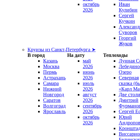
октябрь
Иван
2026
Кулибин
Сергей
Кучкин
Александ
Суворов
Георгий
Жуков
Круизы из Санкт-Петербурга ➤
В город
На дату
Теплоходы
Казань
май
Лунная С
Москва
2026
Лебедино
Пермь
июнь
Озеро
Астрахань
2026
Северная
Самара
июль
сказка (б
Нижний
2026
«Карл Ма
Новгород
август
Две стол
Саратов
2026
Дмитрий
Волгоград
сентябрь
Фурмано
Ярославль
2026
Сергей Е
октябрь
Юрий
2026
Андропо
Кроншта
Виссарио
Белински