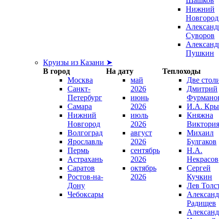
Шашков
Нижний
Новгород
Александ
Суворов
Александ
Пушкин
Круизы из Казани ➤
В город
На дату
Теплоходы
Москва
май
Две стол
Санкт-
2026
Дмитрий
Петербург
июнь
Фурмано
Самара
2026
И.А. Кры
Нижний
июль
Княжна
Новгород
2026
Виктори
Волгоград
август
Михаил
Ярославль
2026
Булгаков
Пермь
сентябрь
Н.А.
Астрахань
2026
Некрасов
Саратов
октябрь
Сергей
Ростов-на-
2026
Кучкин
Дону
Лев Толс
Чебоксары
Александ
Радищев
Александ