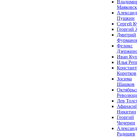
Владими
Маяковс
Александ
Пушкин
Сергей К
Георгий 
Дмитрий
Фурмано
Феликс
Дзержин
Иван Ку
Илья Реп
Констант
Коротков
Зосима
Шашков
Октябрьс
Революц
Лев Толс
Афанаси
Никитин
Георгий
Чичерин
Александ
Радищев