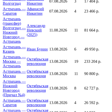
07.08.2026
3
17 404 р.
Волгоград
Никитин
Астрахань —
Афанасий
07.08.2026
4
23 466 р.
Саратов
Никитин
Астрахань
(трансфер)
Александр
Волгоград —
Невский
11.08.2026
11
81 664 р.
Нижний
(2025)
Новгород —
Астрахань
Астрахань —
Иван Бунин
13.08.2026
6
49 950 р.
Казань
Астрахань —
Октябрьская
Москва —
13.08.2026
19
233 204 р.
революция
Астрахань
Астрахань —
Октябрьская
13.08.2026
11
90 800 р.
Москва
революция
Астрахань —
Нижний
Октябрьская
13.08.2026
8
62 727 р.
Новгород
революция
(Причал №4)
Астрахань —
Октябрьская
13.08.2026
4
26 592 р.
Саратов
революция
Астрахань —
Октябрьская