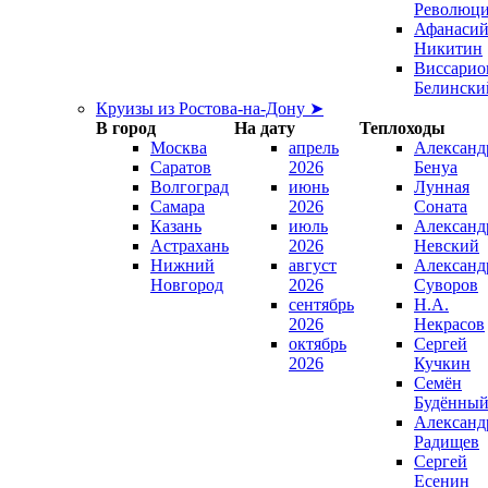
Революц
Афанаси
Никитин
Виссарио
Белински
Круизы из Ростова-на-Дону ➤
В город
На дату
Теплоходы
Москва
апрель
Александ
Саратов
2026
Бенуа
Волгоград
июнь
Лунная
Самара
2026
Соната
Казань
июль
Александ
Астрахань
2026
Невский
Нижний
август
Александ
Новгород
2026
Суворов
сентябрь
Н.А.
2026
Некрасов
октябрь
Сергей
2026
Кучкин
Семён
Будённы
Александ
Радищев
Сергей
Есенин