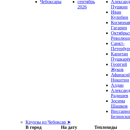
Чебоксары
сентябрь
Александ
2026
Пушкин
Иван
Кулибин
Космонав
Гагарин
Октябрьс
Революц
Санкт-
Петербур
Капитан
Пушкарё
Георгий
Жуков
Афанаси
Никитин
Алдан
Александ
Радищев
Зосима
Шашков
Виссари
Белинск
Круизы из Чебоксар ➤
В город
На дату
Теплоходы