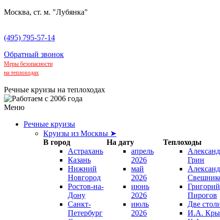
Москва, ст. м. "Лубянка"
(495) 795-57-14
Обратный звонок
Меры безопасности
на теплоходах
Речные круизы на теплоходах
Меню
Речные круизы
Круизы из Москвы ➤
В город
На дату
Теплоходы
Астрахань
апрель
Александ
Казань
2026
Грин
Нижний
май
Александ
Новгород
2026
Свешник
Ростов-на-
июнь
Григорий
Дону
2026
Пирогов
Санкт-
июль
Две стол
Петербург
2026
И.А. Кры