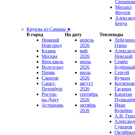
Свешник
Михаил
Фрунзе
Александ
Бенуа
Круизы из Самары ➤
В город
На дату
Теплоходы
Нижний
апрель
Лебедино
Новгород
2026
Озеро
Казань
май
Александ
Москва
2026
Невский
Ярославль
июнь
Семён
Волгоград
2026
Будённы
Пермь
июль
Сергей
Саратов
2026
Кучкин
Санкт-
август
Космонав
Петербург
2026
Гагарин
Ростов-
сентябрь
Капитан
на-Дону
2026
Пушкарё
Астрахань
октябрь
Иван
2026
Кулибин
А.И. Гер
Александ
Суворов
Октябрьс