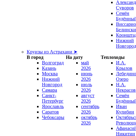
Александ
Суворов
Семён
Будённы
Виссари
Белинск
Кроншта
Нижний
Новгоро
Круизы из Астрахани ➤
В город
На дату
Теплоходы
Волгоград
май
И.А.
Казань
2026
Крылов
Москва
июнь
Лебедино
Нижний
2026
Озеро
Новгород
июль
Н.А.
Самара
2026
Некрасов
Санкт-
август
Семён
Петербург
2026
Будённы
Ярославль
сентябрь
Иван
Саратов
2026
Кулибин
Чебоксары
октябрь
Октябрьс
2026
Революц
Афанаси
Никитин