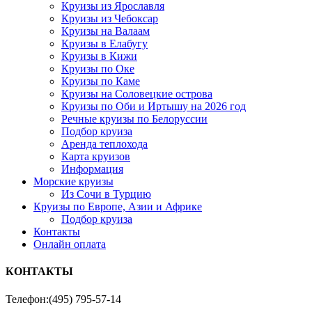
Круизы из Ярославля
Круизы из Чебоксар
Круизы на Валаам
Круизы в Елабугу
Круизы в Кижи
Круизы по Оке
Круизы по Каме
Круизы на Соловецкие острова
Круизы по Оби и Иртышу на 2026 год
Речные круизы по Белоруссии
Подбор круиза
Аренда теплохода
Карта круизов
Информация
Морские круизы
Из Сочи в Турцию
Круизы по Европе, Азии и Африке
Подбор круиза
Контакты
Онлайн оплата
КОНТАКТЫ
Телефон:
(495) 795-57-14