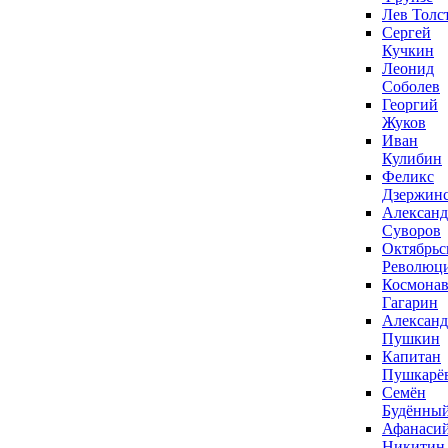
Лев Толс
Сергей
Кучкин
Леонид
Соболев
Георгий
Жуков
Иван
Кулибин
Феликс
Дзержин
Александ
Суворов
Октябрьс
Революц
Космонав
Гагарин
Александ
Пушкин
Капитан
Пушкарё
Семён
Будённы
Афанаси
Никитин