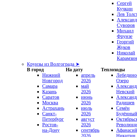
Сергей
Кучкин
Лев Толс
Александ
Суворов
Михаил
Фрунзе
Георгий
Жуков
Николай
Карамзи
Круизы из Волгограда ➤
В город
На дату
Теплоходы
Нижний
апрель
Лебедино
Новгород
2026
Озеро
Самара
май
Александ
Казань
2026
Невский
Саратов
июнь
Александ
Москва
2026
Радищев
Астрахань
июль
Семён
Санкт-
2026
Будённы
Петербург
август
Октябрьс
Ростов-
2026
Революц
на-Дону
сентябрь
Афанаси
2026
Никитин