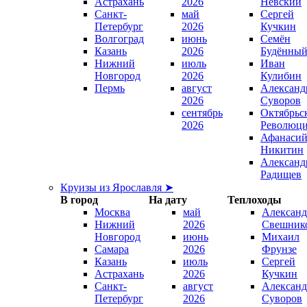
Астрахань
2026
Невский
Санкт-
май
Сергей
Петербург
2026
Кучкин
Волгоград
июнь
Семён
Казань
2026
Будённы
Нижний
июль
Иван
Новгород
2026
Кулибин
Пермь
август
Александ
2026
Суворов
сентябрь
Октябрьс
2026
Революц
Афанаси
Никитин
Александ
Радищев
Круизы из Ярославля ➤
В город
На дату
Теплоходы
Москва
май
Александ
Нижний
2026
Свешник
Новгород
июнь
Михаил
Самара
2026
Фрунзе
Казань
июль
Сергей
Астрахань
2026
Кучкин
Санкт-
август
Александ
Петербург
2026
Суворов