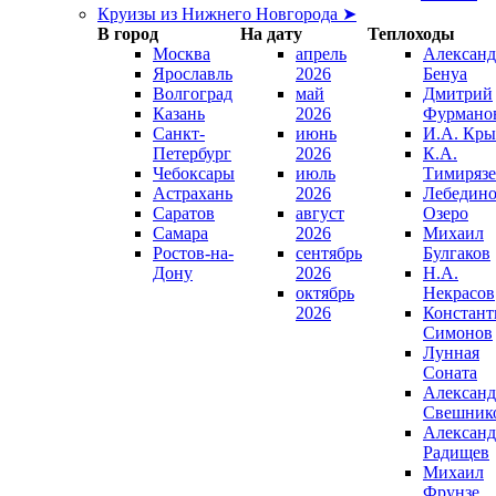
Круизы из Нижнего Новгорода ➤
В город
На дату
Теплоходы
Москва
апрель
Александ
Ярославль
2026
Бенуа
Волгоград
май
Дмитрий
Казань
2026
Фурмано
Санкт-
июнь
И.А. Кры
Петербург
2026
К.А.
Чебоксары
июль
Тимирязе
Астрахань
2026
Лебедино
Саратов
август
Озеро
Самара
2026
Михаил
Ростов-на-
сентябрь
Булгаков
Дону
2026
Н.А.
октябрь
Некрасов
2026
Констант
Симонов
Лунная
Соната
Александ
Свешник
Александ
Радищев
Михаил
Фрунзе