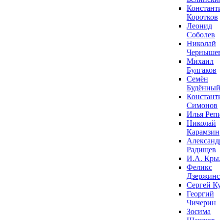
Констант
Коротков
Леонид
Соболев
Николай
Черныше
Михаил
Булгаков
Семён
Будённы
Констант
Симонов
Илья Реп
Николай
Карамзин
Александ
Радищев
И.А. Кры
Феликс
Дзержин
Сергей К
Георгий
Чичерин
Зосима