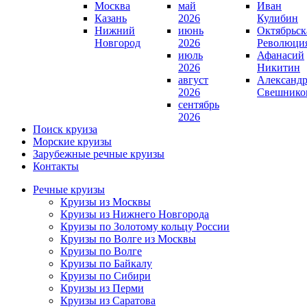
Москва
май
Иван
Казань
2026
Кулибин
Нижний
июнь
Октябрьск
Новгород
2026
Революци
июль
Афанасий
2026
Никитин
август
Александ
2026
Свешнико
сентябрь
2026
Поиск круиза
Морские круизы
Зарубежные речные круизы
Контакты
Речные круизы
Круизы из Москвы
Круизы из Нижнего Новгорода
Круизы по Золотому кольцу России
Круизы по Волге из Москвы
Круизы по Волге
Круизы по Байкалу
Круизы по Сибири
Круизы из Перми
Круизы из Саратова