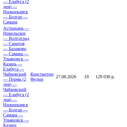
— Елабуга (2
дня) —
Нижнекамск
— Болгар —
Самара
Астрахань —
Никольское
— Волгоград
— Саратов
— Балаково
— Самара —
Ульяновск —
Казань —
Елабуга —
Чайковский
Константин
27.08.2026
19
129 030 р.
— Пермь (2
Федин
дня) —
Чайковский
— Елабуга (2
дня) —
Нижнекамск
— Болгар —
Самара —
Ульяновск —
Казань