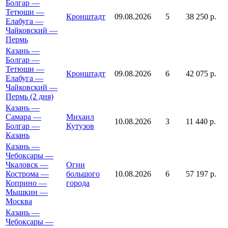
Болгар —
Тетюши —
Кронштадт
09.08.2026
5
38 250 р.
Елабуга —
Чайковский —
Пермь
Казань —
Болгар —
Тетюши —
Кронштадт
09.08.2026
6
42 075 р.
Елабуга —
Чайковский —
Пермь (2 дня)
Казань —
Самара —
Михаил
10.08.2026
3
11 440 р.
Болгар —
Кутузов
Казань
Казань —
Чебоксары —
Чкаловск —
Огни
Кострома —
большого
10.08.2026
6
57 197 р.
Коприно —
города
Мышкин —
Москва
Казань —
Чебоксары —