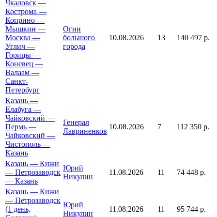
Чкаловск —
Кострома —
Коприно —
Мышкин —
Огни
Москва —
большого
10.08.2026
13
140 497 р.
Углич —
города
Горицы —
Коневец —
Валаам —
Санкт-
Петербург
Казань —
Елабуга —
Чайковский —
Генерал
Пермь —
10.08.2026
7
112 350 р.
Лавриненков
Чайковский —
Чистополь —
Казань
Казань — Кижи
Юрий
— Петрозаводск
11.08.2026
11
74 448 р.
Никулин
— Казань
Казань — Кижи
— Петрозаводск
Юрий
(1 день,
11.08.2026
11
95 744 р.
Никулин