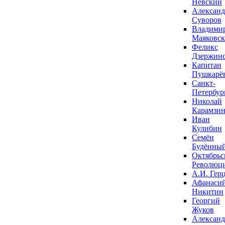
Невский
Александ
Суворов
Владими
Маяковс
Феликс
Дзержин
Капитан
Пушкарё
Санкт-
Петербур
Николай
Карамзи
Иван
Кулибин
Семён
Будённы
Октябрьс
Революц
А.И. Гер
Афанаси
Никитин
Георгий
Жуков
Александ