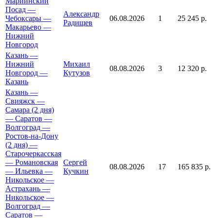
Мариинский
Посад —
Александр
Чебоксары —
06.08.2026
1
25 245 р.
Радищев
Макарьево —
Нижний
Новгород
Казань —
Нижний
Михаил
08.08.2026
3
12 320 р.
Новгород —
Кутузов
Казань
Казань —
Свияжск —
Самара (2 дня)
— Саратов —
Волгоград —
Ростов-на-Дону
(2 дня) —
Старочеркасская
— Романовская
Сергей
08.08.2026
17
165 835 р.
— Ильевка —
Кучкин
Никольское —
Астрахань —
Никольское —
Волгоград —
Саратов —