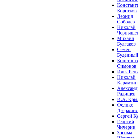
Констант
Коротков
Леонид
Соболев
Николай
Черныше
Михаил
Булгаков
Семён
Будённы
Констант
Симонов
Илья Реп
Николай
Карамзин
Александ
Радищев
И.А. Кры
Феликс
Дзержин
Сергей К
Георгий
Чичерин
Зосима