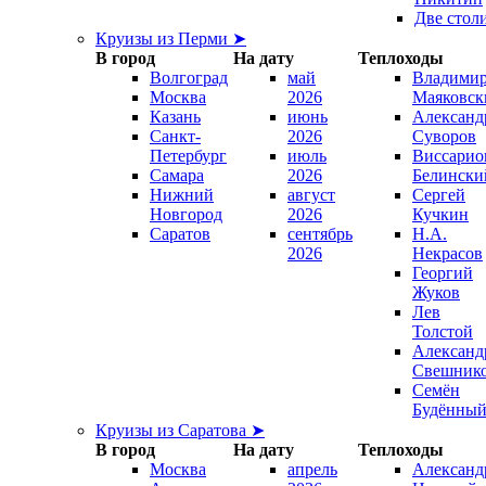
Две стол
Круизы из Перми ➤
В город
На дату
Теплоходы
Волгоград
май
Владими
Москва
2026
Маяковск
Казань
июнь
Александ
Санкт-
2026
Суворов
Петербург
июль
Виссарио
Самара
2026
Белински
Нижний
август
Сергей
Новгород
2026
Кучкин
Саратов
сентябрь
Н.А.
2026
Некрасов
Георгий
Жуков
Лев
Толстой
Александ
Свешник
Семён
Будённы
Круизы из Саратова ➤
В город
На дату
Теплоходы
Москва
апрель
Александ