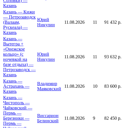
Соловки) —
Казань
Казань — Кижи
— Петрозаводск
Юрий
(Валаам,
11.08.2026
11
91 432 р.
Никулин
Рускеала) —
Казань
Казань —
Вытегра +
«Онежское
кольцо» (с
Юрий
11.08.2026
11
93 632 р.
ночевкой на
Никулин
базе отдыха) —
Петрозаводск —
Казань
Казань —
Владимир
Астрахань —
11.08.2026
10
83 600 р.
Маяковский
Казань
Казань —
Чистополь —
Чайковский —
Пермь —
Виссарион
Березники —
11.08.2026
9
82 450 р.
Белинский
Пермь —