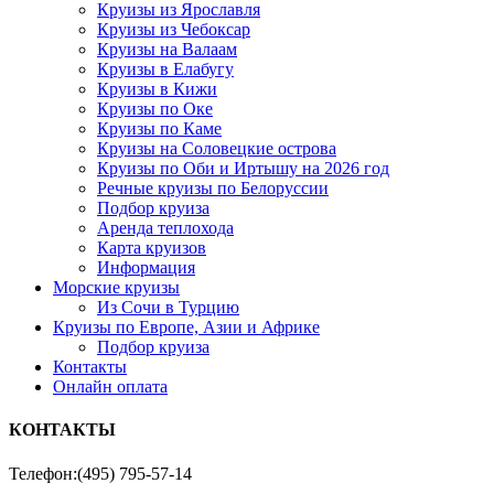
Круизы из Ярославля
Круизы из Чебоксар
Круизы на Валаам
Круизы в Елабугу
Круизы в Кижи
Круизы по Оке
Круизы по Каме
Круизы на Соловецкие острова
Круизы по Оби и Иртышу на 2026 год
Речные круизы по Белоруссии
Подбор круиза
Аренда теплохода
Карта круизов
Информация
Морские круизы
Из Сочи в Турцию
Круизы по Европе, Азии и Африке
Подбор круиза
Контакты
Онлайн оплата
КОНТАКТЫ
Телефон:
(495) 795-57-14