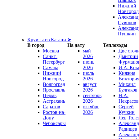
Шашков
Нижний
Новгород
Александ
Суворов
Александ
Пушкин
Круизы из Казани ➤
В город
На дату
Теплоходы
Москва
май
Две стол
Санкт-
2026
Дмитрий
Петербург
июнь
Фурмано
Самара
2026
И.А. Кры
Нижний
июль
Княжна
Новгород
2026
Виктори
Волгоград
август
Михаил
Ярославль
2026
Булгаков
Пермь
сентябрь
Н.А.
Астрахань
2026
Некрасов
Саратов
октябрь
Сергей
Ростов-на-
2026
Кучкин
Дону
Лев Толс
Чебоксары
Александ
Радищев
Александ