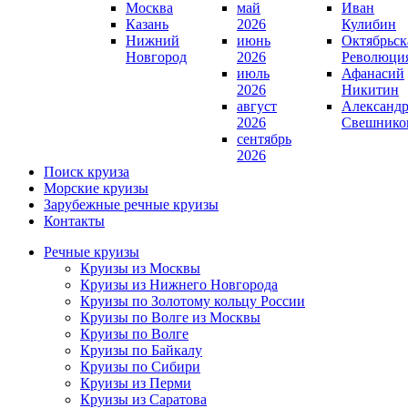
Москва
май
Иван
Казань
2026
Кулибин
Нижний
июнь
Октябрьск
Новгород
2026
Революци
июль
Афанасий
2026
Никитин
август
Александ
2026
Свешнико
сентябрь
2026
Поиск круиза
Морские круизы
Зарубежные речные круизы
Контакты
Речные круизы
Круизы из Москвы
Круизы из Нижнего Новгорода
Круизы по Золотому кольцу России
Круизы по Волге из Москвы
Круизы по Волге
Круизы по Байкалу
Круизы по Сибири
Круизы из Перми
Круизы из Саратова