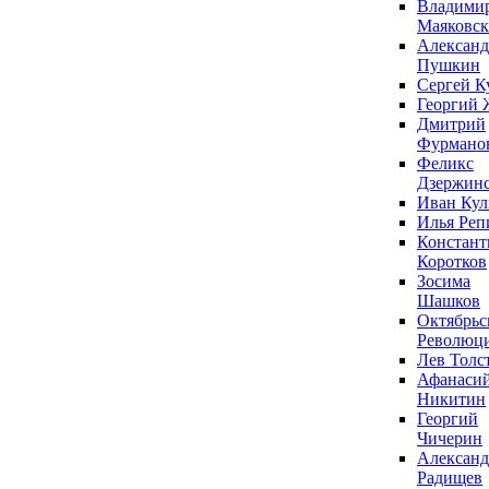
Владими
Маяковс
Александ
Пушкин
Сергей К
Георгий 
Дмитрий
Фурмано
Феликс
Дзержин
Иван Ку
Илья Реп
Констант
Коротков
Зосима
Шашков
Октябрьс
Революц
Лев Толс
Афанаси
Никитин
Георгий
Чичерин
Александ
Радищев