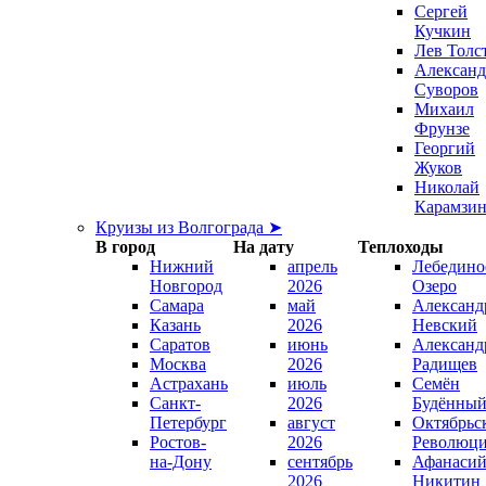
Сергей
Кучкин
Лев Толс
Александ
Суворов
Михаил
Фрунзе
Георгий
Жуков
Николай
Карамзи
Круизы из Волгограда ➤
В город
На дату
Теплоходы
Нижний
апрель
Лебедино
Новгород
2026
Озеро
Самара
май
Александ
Казань
2026
Невский
Саратов
июнь
Александ
Москва
2026
Радищев
Астрахань
июль
Семён
Санкт-
2026
Будённы
Петербург
август
Октябрьс
Ростов-
2026
Революц
на-Дону
сентябрь
Афанаси
2026
Никитин