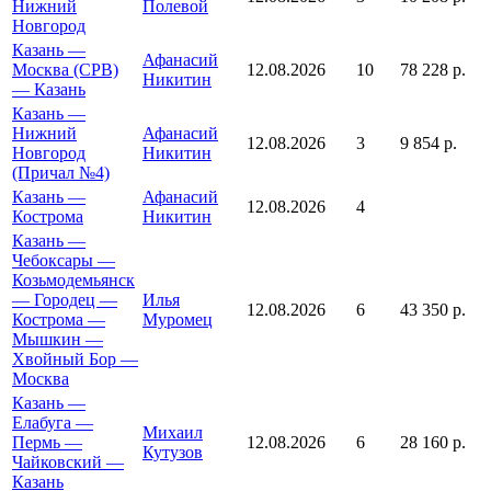
Нижний
Полевой
Новгород
Казань —
Афанасий
Москва (СРВ)
12.08.2026
10
78 228 р.
Никитин
— Казань
Казань —
Нижний
Афанасий
12.08.2026
3
9 854 р.
Новгород
Никитин
(Причал №4)
Казань —
Афанасий
12.08.2026
4
Кострома
Никитин
Казань —
Чебоксары —
Козьмодемьянск
— Городец —
Илья
12.08.2026
6
43 350 р.
Кострома —
Муромец
Мышкин —
Хвойный Бор —
Москва
Казань —
Елабуга —
Михаил
Пермь —
12.08.2026
6
28 160 р.
Кутузов
Чайковский —
Казань