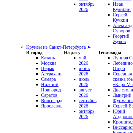
октябрь
Иван
2026
Кулибин
Сергей
Кучкин
Александ
Суворов
Георгий
Жуков
Круизы из Санкт-Петербурга ➤
В город
На дату
Теплоходы
Казань
май
Лунная С
Москва
2026
Лебедино
Пермь
июнь
Озеро
Астрахань
2026
Северная
Самара
июль
сказка (б
Нижний
2026
«Карл Ма
Новгород
август
Две стол
Саратов
2026
Дмитрий
Волгоград
сентябрь
Фурмано
Ярославль
2026
Сергей Е
октябрь
Юрий
2026
Андропо
Кроншта
Виссарио
Белински