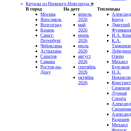
Круизы из Нижнего Новгорода ➤
В город
На дату
Теплоходы
Москва
апрель
Александ
Ярославль
2026
Бенуа
Волгоград
май
Дмитрий
Казань
2026
Фурмано
Санкт-
июнь
И.А. Кры
Петербург
2026
К.А.
Чебоксары
июль
Тимирязе
Астрахань
2026
Лебедино
Саратов
август
Озеро
Самара
2026
Михаил
Ростов-на-
сентябрь
Булгаков
Дону
2026
Н.А.
октябрь
Некрасов
2026
Констант
Симонов
Лунная
Соната
Александ
Свешник
Александ
Радищев
Михаил
Фрунзе