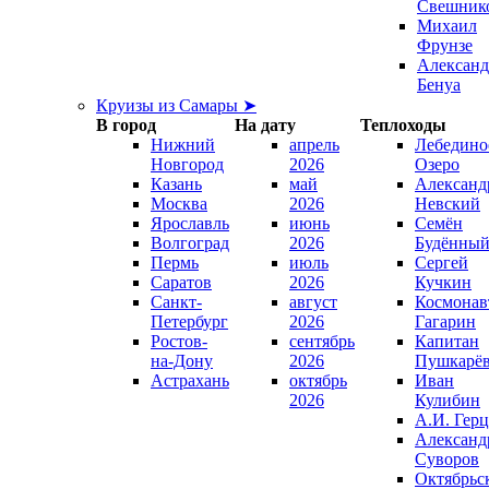
Свешник
Михаил
Фрунзе
Александ
Бенуа
Круизы из Самары ➤
В город
На дату
Теплоходы
Нижний
апрель
Лебедино
Новгород
2026
Озеро
Казань
май
Александ
Москва
2026
Невский
Ярославль
июнь
Семён
Волгоград
2026
Будённы
Пермь
июль
Сергей
Саратов
2026
Кучкин
Санкт-
август
Космонав
Петербург
2026
Гагарин
Ростов-
сентябрь
Капитан
на-Дону
2026
Пушкарё
Астрахань
октябрь
Иван
2026
Кулибин
А.И. Гер
Александ
Суворов
Октябрьс