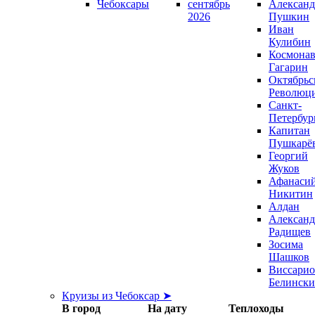
Чебоксары
сентябрь
Александ
2026
Пушкин
Иван
Кулибин
Космонав
Гагарин
Октябрьс
Революц
Санкт-
Петербур
Капитан
Пушкарё
Георгий
Жуков
Афанаси
Никитин
Алдан
Александ
Радищев
Зосима
Шашков
Виссари
Белинск
Круизы из Чебоксар ➤
В город
На дату
Теплоходы