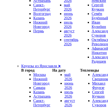
Астрахань
2026
Невский
Санкт-
май
Сергей
Петербург
2026
Кучкин
Волгоград
июнь
Семён
Казань
2026
Будённы
Нижний
июль
Иван
Новгород
2026
Кулибин
Пермь
август
Александ
2026
Суворов
сентябрь
Октябрьс
2026
Революц
Афанаси
Никитин
Александ
Радищев
Круизы из Ярославля ➤
В город
На дату
Теплоходы
Москва
май
Александ
Нижний
2026
Свешник
Новгород
июнь
Михаил
Самара
2026
Фрунзе
Казань
июль
Сергей
Астрахань
2026
Кучкин
Санкт-
август
Александ
Петербург
2026
Суворов