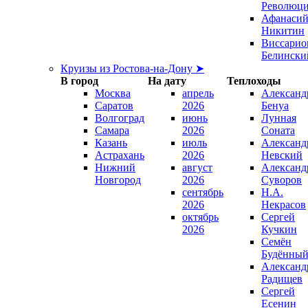
Революц
Афанаси
Никитин
Виссарио
Белински
Круизы из Ростова-на-Дону ➤
В город
На дату
Теплоходы
Москва
апрель
Александ
Саратов
2026
Бенуа
Волгоград
июнь
Лунная
Самара
2026
Соната
Казань
июль
Александ
Астрахань
2026
Невский
Нижний
август
Александ
Новгород
2026
Суворов
сентябрь
Н.А.
2026
Некрасов
октябрь
Сергей
2026
Кучкин
Семён
Будённы
Александ
Радищев
Сергей
Есенин