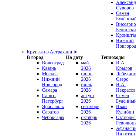
Александ
Суворов
Семён
Будённы
Виссари
Белинск
Кроншта
Нижний
Новгоро
Круизы из Астрахани ➤
В город
На дату
Теплоходы
Волгоград
май
И.А.
Казань
2026
Крылов
Москва
июнь
Лебедино
Нижний
2026
Озеро
Новгород
июль
Н.А.
Самара
2026
Некрасов
Санкт-
август
Семён
Петербург
2026
Будённы
Ярославль
сентябрь
Иван
Саратов
2026
Кулибин
Чебоксары
октябрь
Октябрьс
2026
Революц
Афанаси
Никитин