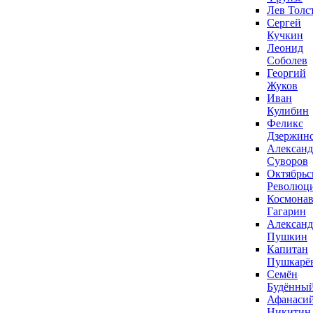
Лев Толс
Сергей
Кучкин
Леонид
Соболев
Георгий
Жуков
Иван
Кулибин
Феликс
Дзержин
Александ
Суворов
Октябрьс
Революц
Космонав
Гагарин
Александ
Пушкин
Капитан
Пушкарё
Семён
Будённы
Афанаси
Никитин