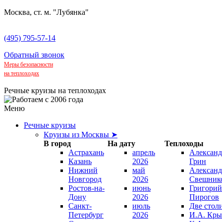
Москва, ст. м. "Лубянка"
(495) 795-57-14
Обратный звонок
Меры безопасности
на теплоходах
Речные круизы на теплоходах
Меню
Речные круизы
Круизы из Москвы ➤
В город
На дату
Теплоходы
Астрахань
апрель
Александ
Казань
2026
Грин
Нижний
май
Александ
Новгород
2026
Свешник
Ростов-на-
июнь
Григорий
Дону
2026
Пирогов
Санкт-
июль
Две стол
Петербург
2026
И.А. Кры