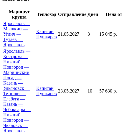
Маршрут
Теплоход
Отправление
Дней
Цена от
круиза
Ярославль —
Мышкин —
Капитан
Углич —
21.05.2027
3
15 045 р.
Пушкарев
Тутаев —
Ярославль
Ярославль —
Кострома —
Нижний
Новгород —
Мариинский
Посад —
Казань —
Ульяновск —
Капитан
23.05.2027
10
57 630 р.
Тетюши —
Пушкарев
Елабуга —
Казань —
Чебоксары —
Нижний
Новгород —
Чкаловск —
Ярославль