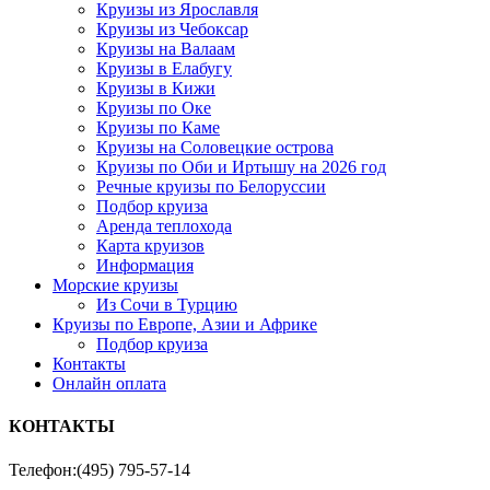
Круизы из Ярославля
Круизы из Чебоксар
Круизы на Валаам
Круизы в Елабугу
Круизы в Кижи
Круизы по Оке
Круизы по Каме
Круизы на Соловецкие острова
Круизы по Оби и Иртышу на 2026 год
Речные круизы по Белоруссии
Подбор круиза
Аренда теплохода
Карта круизов
Информация
Морские круизы
Из Сочи в Турцию
Круизы по Европе, Азии и Африке
Подбор круиза
Контакты
Онлайн оплата
КОНТАКТЫ
Телефон:
(495) 795-57-14