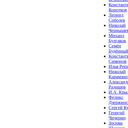
Констант
Коротков
Леонид
Соболев
Николай
Черныше
Михаил
Булгаков
Семён
Будённы
Констант
Симонов
Илья Реп
Николай
Карамзин
Александ
Радищев
И.А. Кры
Феликс
Дзержин
Сергей К
Георгий
Чичерин
Зосима