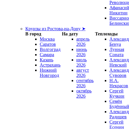
Революц
Афанаси
Никитин
Виссарио
Белински
Круизы из Ростова-на-Дону ➤
В город
На дату
Теплоходы
Москва
апрель
Александ
Саратов
2026
Бенуа
Волгоград
июнь
Лунная
Самара
2026
Соната
Казань
июль
Александ
Астрахань
2026
Невский
Нижний
август
Александ
Новгород
2026
Суворов
сентябрь
Н.А.
2026
Некрасов
октябрь
Сергей
2026
Кучкин
Семён
Будённы
Александ
Радищев
Сергей
Есенин