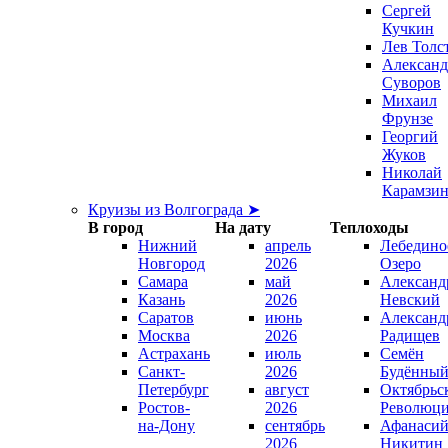
Сергей
Кучкин
Лев Толс
Александ
Суворов
Михаил
Фрунзе
Георгий
Жуков
Николай
Карамзи
Круизы из Волгограда ➤
В город
На дату
Теплоходы
Нижний
апрель
Лебедино
Новгород
2026
Озеро
Самара
май
Александ
Казань
2026
Невский
Саратов
июнь
Александ
Москва
2026
Радищев
Астрахань
июль
Семён
Санкт-
2026
Будённы
Петербург
август
Октябрьс
Ростов-
2026
Революц
на-Дону
сентябрь
Афанаси
2026
Никитин