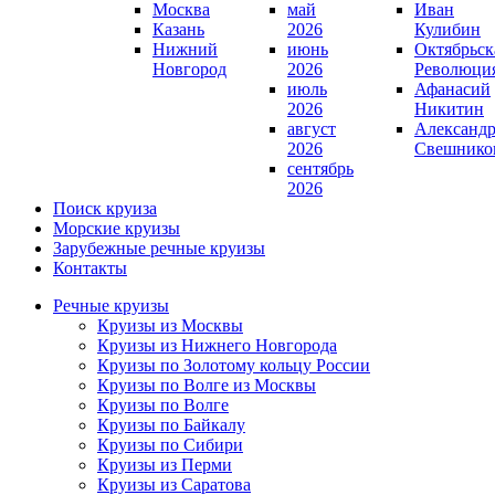
Москва
май
Иван
Казань
2026
Кулибин
Нижний
июнь
Октябрьск
Новгород
2026
Революци
июль
Афанасий
2026
Никитин
август
Александ
2026
Свешнико
сентябрь
2026
Поиск круиза
Морские круизы
Зарубежные речные круизы
Контакты
Речные круизы
Круизы из Москвы
Круизы из Нижнего Новгорода
Круизы по Золотому кольцу России
Круизы по Волге из Москвы
Круизы по Волге
Круизы по Байкалу
Круизы по Сибири
Круизы из Перми
Круизы из Саратова