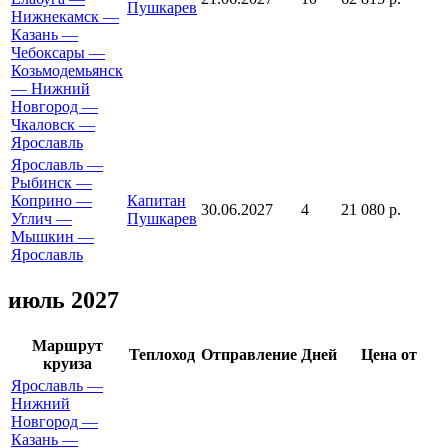
Пушкарев
Нижнекамск —
Казань —
Чебоксары —
Козьмодемьянск
— Нижний
Новгород —
Чкаловск —
Ярославль
Ярославль —
Рыбинск —
Коприно —
Капитан
30.06.2027
4
21 080 р.
Углич —
Пушкарев
Мышкин —
Ярославль
июль 2027
Маршрут
Теплоход
Отправление
Дней
Цена от
круиза
Ярославль —
Нижний
Новгород —
Казань —