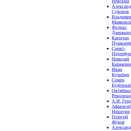
Невский
Александ
Суворов
Владими
Маяковс
Феликс
Дзержин
Капитан
Пушкарё
Санкт-
Петербур
Николай
Карамзи
Иван
Кулибин
Семён
Будённы
Октябрьс
Революц
А.И. Гер
Афанаси
Никитин
Георгий
Жуков
Александ