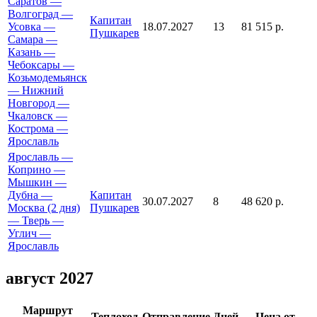
Саратов —
Волгоград —
Капитан
Усовка —
18.07.2027
13
81 515 р.
Пушкарев
Самара —
Казань —
Чебоксары —
Козьмодемьянск
— Нижний
Новгород —
Чкаловск —
Кострома —
Ярославль
Ярославль —
Коприно —
Мышкин —
Дубна —
Капитан
30.07.2027
8
48 620 р.
Москва (2 дня)
Пушкарев
— Тверь —
Углич —
Ярославль
август 2027
Маршрут
Теплоход
Отправление
Дней
Цена от