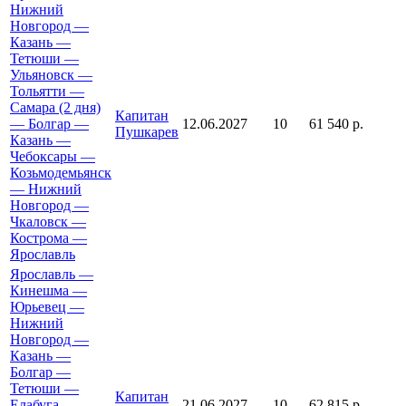
Нижний
Новгород —
Казань —
Тетюши —
Ульяновск —
Тольятти —
Самара (2 дня)
Капитан
— Болгар —
12.06.2027
10
61 540 р.
Пушкарев
Казань —
Чебоксары —
Козьмодемьянск
— Нижний
Новгород —
Чкаловск —
Кострома —
Ярославль
Ярославль —
Кинешма —
Юрьевец —
Нижний
Новгород —
Казань —
Болгар —
Тетюши —
Капитан
Елабуга —
21.06.2027
10
62 815 р.