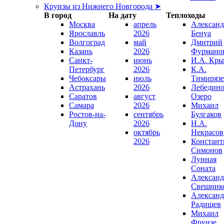
Круизы из Нижнего Новгорода ➤
В город
На дату
Теплоходы
Москва
апрель
Александ
Ярославль
2026
Бенуа
Волгоград
май
Дмитрий
Казань
2026
Фурмано
Санкт-
июнь
И.А. Кры
Петербург
2026
К.А.
Чебоксары
июль
Тимирязе
Астрахань
2026
Лебедино
Саратов
август
Озеро
Самара
2026
Михаил
Ростов-на-
сентябрь
Булгаков
Дону
2026
Н.А.
октябрь
Некрасов
2026
Констант
Симонов
Лунная
Соната
Александ
Свешник
Александ
Радищев
Михаил
Фрунзе