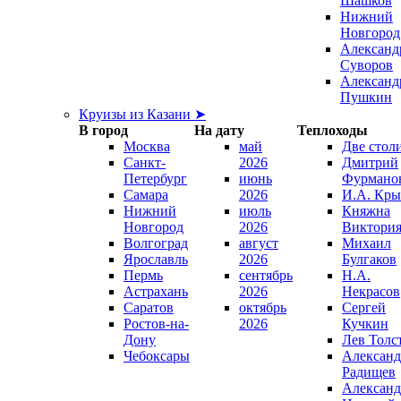
Шашков
Нижний
Новгород
Александ
Суворов
Александ
Пушкин
Круизы из Казани ➤
В город
На дату
Теплоходы
Москва
май
Две стол
Санкт-
2026
Дмитрий
Петербург
июнь
Фурмано
Самара
2026
И.А. Кры
Нижний
июль
Княжна
Новгород
2026
Виктори
Волгоград
август
Михаил
Ярославль
2026
Булгаков
Пермь
сентябрь
Н.А.
Астрахань
2026
Некрасов
Саратов
октябрь
Сергей
Ростов-на-
2026
Кучкин
Дону
Лев Толс
Чебоксары
Александ
Радищев
Александ