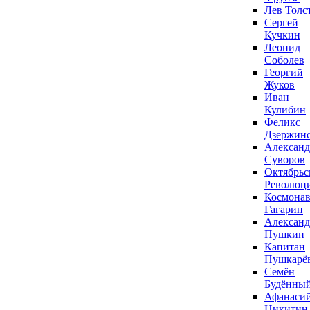
Лев Толс
Сергей
Кучкин
Леонид
Соболев
Георгий
Жуков
Иван
Кулибин
Феликс
Дзержин
Александ
Суворов
Октябрьс
Революц
Космонав
Гагарин
Александ
Пушкин
Капитан
Пушкарё
Семён
Будённы
Афанаси
Никитин