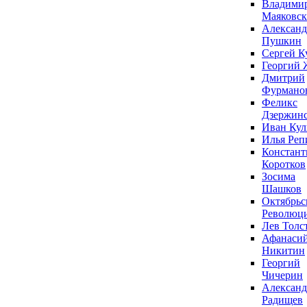
Владими
Маяковс
Александ
Пушкин
Сергей К
Георгий 
Дмитрий
Фурмано
Феликс
Дзержин
Иван Ку
Илья Реп
Констант
Коротков
Зосима
Шашков
Октябрьс
Революц
Лев Толс
Афанаси
Никитин
Георгий
Чичерин
Александ
Радищев