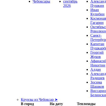
Чебоксары
сентябрь
Александ
2026
Пушкин
Иван
Кулибин
Космонав
Гагарин
Октябрьс
Революц
Санкт-
Петербур
Капитан
Пушкарё
Георгий
Жуков
Афанаси
Никитин
Алдан
Александ
Радищев
Зосима
Шашков
Виссари
Белинск
Круизы из Чебоксар ➤
В город
На дату
Теплоходы