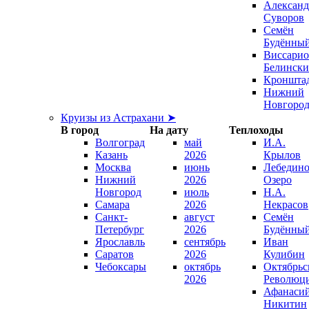
Александ
Суворов
Семён
Будённы
Виссари
Белинск
Кроншта
Нижний
Новгоро
Круизы из Астрахани ➤
В город
На дату
Теплоходы
Волгоград
май
И.А.
Казань
2026
Крылов
Москва
июнь
Лебедино
Нижний
2026
Озеро
Новгород
июль
Н.А.
Самара
2026
Некрасов
Санкт-
август
Семён
Петербург
2026
Будённы
Ярославль
сентябрь
Иван
Саратов
2026
Кулибин
Чебоксары
октябрь
Октябрьс
2026
Революц
Афанаси
Никитин