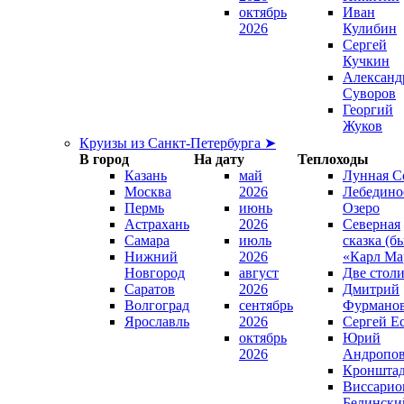
октябрь
Иван
2026
Кулибин
Сергей
Кучкин
Александ
Суворов
Георгий
Жуков
Круизы из Санкт-Петербурга ➤
В город
На дату
Теплоходы
Казань
май
Лунная С
Москва
2026
Лебедино
Пермь
июнь
Озеро
Астрахань
2026
Северная
Самара
июль
сказка (б
Нижний
2026
«Карл Ма
Новгород
август
Две стол
Саратов
2026
Дмитрий
Волгоград
сентябрь
Фурмано
Ярославль
2026
Сергей Е
октябрь
Юрий
2026
Андропо
Кроншта
Виссарио
Белински