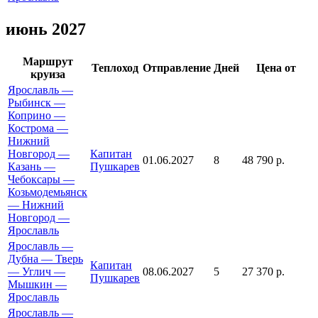
июнь 2027
Маршрут
Теплоход
Отправление
Дней
Цена от
круиза
Ярославль —
Рыбинск —
Коприно —
Кострома —
Нижний
Новгород —
Капитан
01.06.2027
8
48 790 р.
Казань —
Пушкарев
Чебоксары —
Козьмодемьянск
— Нижний
Новгород —
Ярославль
Ярославль —
Дубна — Тверь
Капитан
— Углич —
08.06.2027
5
27 370 р.
Пушкарев
Мышкин —
Ярославль
Ярославль —