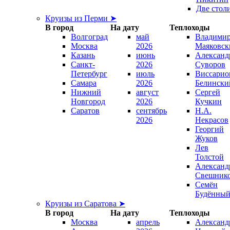
Две стол
Круизы из Перми ➤
В город
На дату
Теплоходы
Волгоград
май
Владими
Москва
2026
Маяковск
Казань
июнь
Александ
Санкт-
2026
Суворов
Петербург
июль
Виссарио
Самара
2026
Белински
Нижний
август
Сергей
Новгород
2026
Кучкин
Саратов
сентябрь
Н.А.
2026
Некрасов
Георгий
Жуков
Лев
Толстой
Александ
Свешник
Семён
Будённы
Круизы из Саратова ➤
В город
На дату
Теплоходы
Москва
апрель
Александ