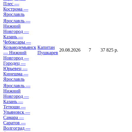
Плес —
Кострома —
Ярославль
Ярославль —
Нижний
Новгород —
Казань —
Чебоксары —
Козьмодемьянск
Капитан
20.08.2026
7
37 825 р.
— Нижний
Пушкарев
Новгород —
Городец —
Юрьевец —
Кинешма —
Ярославль
Ярославль —
Нижний
Новгород —
Казань —
Тетюши —
Ульяновск —
Самара —
Саратов —
Волгоград —