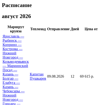
Расписание
август 2026
Маршрут
Теплоход
Отправление
Дней
Цена от
круиза
Ярославль —
Рыбинск —
Коприно —
Кострома —
Нижний
Новгород —
Козьмодемьянск
— Мариинский
Посад —
Казань —
Капитан
09.08.2026
12
69 615 р.
Болгар —
Пушкарев
Елабуга —
Казань —
Чебоксары —
Нижний
Новгород —
Городец —