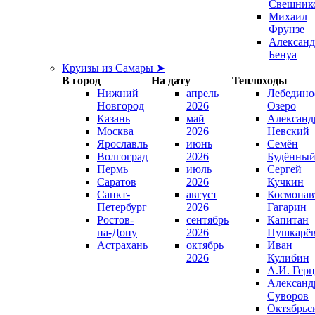
Свешник
Михаил
Фрунзе
Александ
Бенуа
Круизы из Самары ➤
В город
На дату
Теплоходы
Нижний
апрель
Лебедино
Новгород
2026
Озеро
Казань
май
Александ
Москва
2026
Невский
Ярославль
июнь
Семён
Волгоград
2026
Будённы
Пермь
июль
Сергей
Саратов
2026
Кучкин
Санкт-
август
Космонав
Петербург
2026
Гагарин
Ростов-
сентябрь
Капитан
на-Дону
2026
Пушкарё
Астрахань
октябрь
Иван
2026
Кулибин
А.И. Гер
Александ
Суворов
Октябрьс