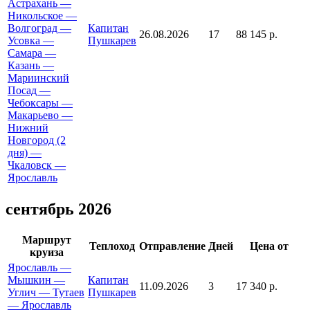
Астрахань —
Никольское —
Волгоград —
Капитан
26.08.2026
17
88 145 р.
Усовка —
Пушкарев
Самара —
Казань —
Мариинский
Посад —
Чебоксары —
Макарьево —
Нижний
Новгород (2
дня) —
Чкаловск —
Ярославль
сентябрь 2026
Маршрут
Теплоход
Отправление
Дней
Цена от
круиза
Ярославль —
Мышкин —
Капитан
11.09.2026
3
17 340 р.
Углич — Тутаев
Пушкарев
— Ярославль