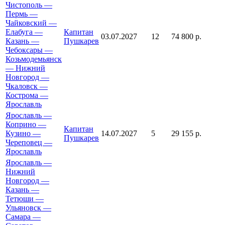
Чистополь —
Пермь —
Чайковский —
Елабуга —
Капитан
03.07.2027
12
74 800 р.
Казань —
Пушкарев
Чебоксары —
Козьмодемьянск
— Нижний
Новгород —
Чкаловск —
Кострома —
Ярославль
Ярославль —
Коприно —
Капитан
Кузино —
14.07.2027
5
29 155 р.
Пушкарев
Череповец —
Ярославль
Ярославль —
Нижний
Новгород —
Казань —
Тетюши —
Ульяновск —
Самара —