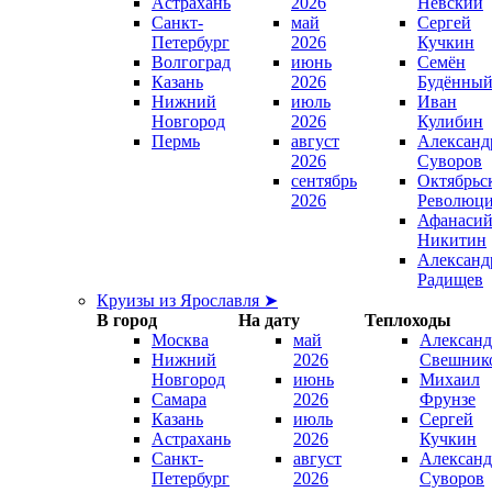
Астрахань
2026
Невский
Санкт-
май
Сергей
Петербург
2026
Кучкин
Волгоград
июнь
Семён
Казань
2026
Будённы
Нижний
июль
Иван
Новгород
2026
Кулибин
Пермь
август
Александ
2026
Суворов
сентябрь
Октябрьс
2026
Революц
Афанаси
Никитин
Александ
Радищев
Круизы из Ярославля ➤
В город
На дату
Теплоходы
Москва
май
Александ
Нижний
2026
Свешник
Новгород
июнь
Михаил
Самара
2026
Фрунзе
Казань
июль
Сергей
Астрахань
2026
Кучкин
Санкт-
август
Александ
Петербург
2026
Суворов