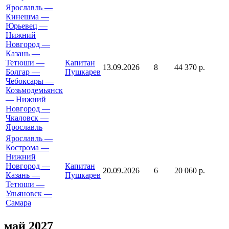
Ярославль —
Кинешма —
Юрьевец —
Нижний
Новгород —
Казань —
Тетюши —
Капитан
13.09.2026
8
44 370 р.
Болгар —
Пушкарев
Чебоксары —
Козьмодемьянск
— Нижний
Новгород —
Чкаловск —
Ярославль
Ярославль —
Кострома —
Нижний
Новгород —
Капитан
20.09.2026
6
20 060 р.
Казань —
Пушкарев
Тетюши —
Ульяновск —
Самара
май 2027