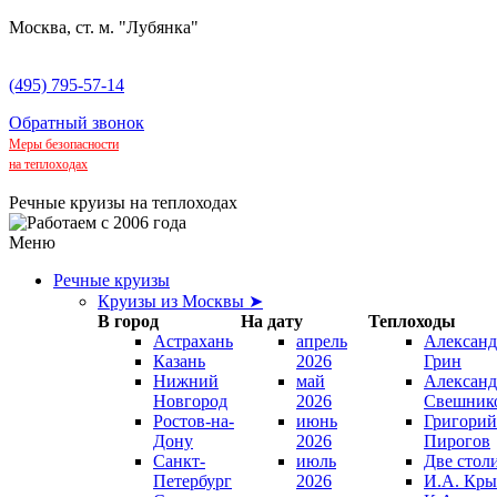
Москва, ст. м. "Лубянка"
(495) 795-57-14
Обратный звонок
Меры безопасности
на теплоходах
Речные круизы на теплоходах
Меню
Речные круизы
Круизы из Москвы ➤
В город
На дату
Теплоходы
Астрахань
апрель
Александ
Казань
2026
Грин
Нижний
май
Александ
Новгород
2026
Свешник
Ростов-на-
июнь
Григорий
Дону
2026
Пирогов
Санкт-
июль
Две стол
Петербург
2026
И.А. Кры