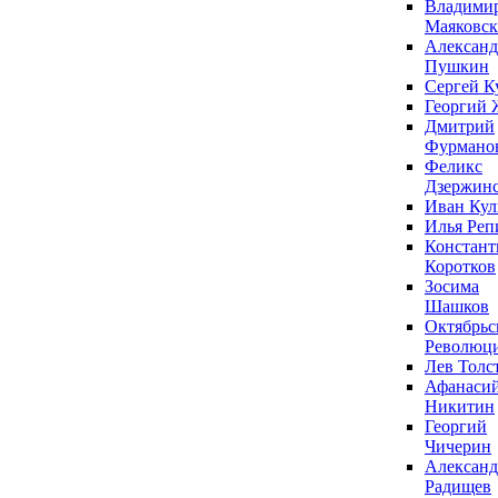
Владими
Маяковс
Александ
Пушкин
Сергей К
Георгий 
Дмитрий
Фурмано
Феликс
Дзержин
Иван Ку
Илья Реп
Констант
Коротков
Зосима
Шашков
Октябрьс
Революц
Лев Толс
Афанаси
Никитин
Георгий
Чичерин
Александ
Радищев