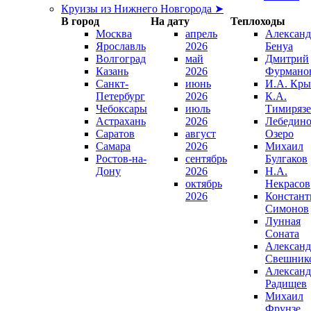
Круизы из Нижнего Новгорода ➤
В город
На дату
Теплоходы
Москва
апрель
Александ
Ярославль
2026
Бенуа
Волгоград
май
Дмитрий
Казань
2026
Фурмано
Санкт-
июнь
И.А. Кры
Петербург
2026
К.А.
Чебоксары
июль
Тимирязе
Астрахань
2026
Лебедино
Саратов
август
Озеро
Самара
2026
Михаил
Ростов-на-
сентябрь
Булгаков
Дону
2026
Н.А.
октябрь
Некрасов
2026
Констант
Симонов
Лунная
Соната
Александ
Свешник
Александ
Радищев
Михаил
Фрунзе