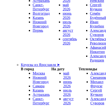
Астрахань
2026
Невский
Санкт-
май
Сергей
Петербург
2026
Кучкин
Волгоград
июнь
Семён
Казань
2026
Будённы
Нижний
июль
Иван
Новгород
2026
Кулибин
Пермь
август
Александ
2026
Суворов
сентябрь
Октябрьс
2026
Революц
Афанаси
Никитин
Александ
Радищев
Круизы из Ярославля ➤
В город
На дату
Теплоходы
Москва
май
Александ
Нижний
2026
Свешник
Новгород
июнь
Михаил
Самара
2026
Фрунзе
Казань
июль
Сергей
Астрахань
2026
Кучкин
Санкт-
август
Александ
Петербург
2026
Суворов