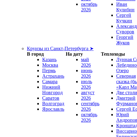
октябрь
Иван
2026
Кулибин
Сергей
Кучкин
Александ
Суворов
Георгий
Жуков
Круизы из Санкт-Петербурга ➤
В город
На дату
Теплоходы
Казань
май
Лунная С
Москва
2026
Лебедино
Пермь
июнь
Озеро
Астрахань
2026
Северная
Самара
июль
сказка (б
Нижний
2026
«Карл Ма
Новгород
август
Две стол
Саратов
2026
Дмитрий
Волгоград
сентябрь
Фурмано
Ярославль
2026
Сергей Е
октябрь
Юрий
2026
Андропо
Кроншта
Виссарио
Белински