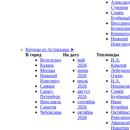
Александ
Суворов
Семён
Будённы
Виссари
Белинск
Кроншта
Нижний
Новгоро
Круизы из Астрахани ➤
В город
На дату
Теплоходы
Волгоград
май
И.А.
Казань
2026
Крылов
Москва
июнь
Лебедино
Нижний
2026
Озеро
Новгород
июль
Н.А.
Самара
2026
Некрасов
Санкт-
август
Семён
Петербург
2026
Будённы
Ярославль
сентябрь
Иван
Саратов
2026
Кулибин
Чебоксары
октябрь
Октябрьс
2026
Революц
Афанаси
Никитин