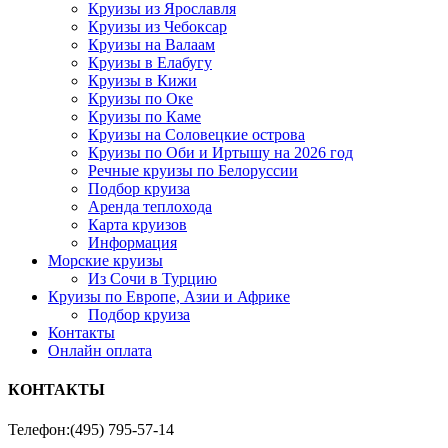
Круизы из Ярославля
Круизы из Чебоксар
Круизы на Валаам
Круизы в Елабугу
Круизы в Кижи
Круизы по Оке
Круизы по Каме
Круизы на Соловецкие острова
Круизы по Оби и Иртышу на 2026 год
Речные круизы по Белоруссии
Подбор круиза
Аренда теплохода
Карта круизов
Информация
Морские круизы
Из Сочи в Турцию
Круизы по Европе, Азии и Африке
Подбор круиза
Контакты
Онлайн оплата
КОНТАКТЫ
Телефон:
(495) 795-57-14