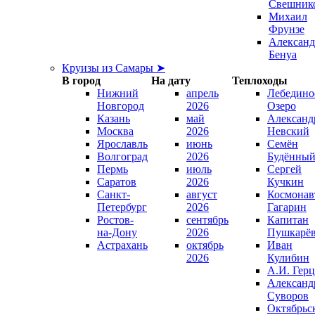
Свешник
Михаил
Фрунзе
Александ
Бенуа
Круизы из Самары ➤
В город
На дату
Теплоходы
Нижний
апрель
Лебедино
Новгород
2026
Озеро
Казань
май
Александ
Москва
2026
Невский
Ярославль
июнь
Семён
Волгоград
2026
Будённы
Пермь
июль
Сергей
Саратов
2026
Кучкин
Санкт-
август
Космонав
Петербург
2026
Гагарин
Ростов-
сентябрь
Капитан
на-Дону
2026
Пушкарё
Астрахань
октябрь
Иван
2026
Кулибин
А.И. Гер
Александ
Суворов
Октябрьс