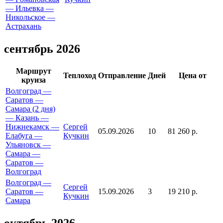
— Ильевка —
Никольское —
Астрахань
сентябрь 2026
Маршрут
Теплоход
Отправление
Дней
Цена от
круиза
Волгоград —
Саратов —
Самара (2 дня)
— Казань —
Нижнекамск —
Сергей
05.09.2026
10
81 260 р.
Елабуга —
Кучкин
Ульяновск —
Самара —
Саратов —
Волгоград
Волгоград —
Сергей
Саратов —
15.09.2026
3
19 210 р.
Кучкин
Самара