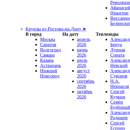
Революц
Афанаси
Никитин
Виссарио
Белински
Круизы из Ростова-на-Дону ➤
В город
На дату
Теплоходы
Москва
апрель
Александ
Саратов
2026
Бенуа
Волгоград
июнь
Лунная
Самара
2026
Соната
Казань
июль
Александ
Астрахань
2026
Невский
Нижний
август
Александ
Новгород
2026
Суворов
сентябрь
Н.А.
2026
Некрасов
октябрь
Сергей
2026
Кучкин
Семён
Будённы
Александ
Радищев
Сергей
Есенин