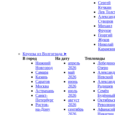
Сергей
Кучкин
Лев Толс
Александ
Суворов
Михаил
Фрунзе
Георгий
Жуков
Николай
Карамзи
Круизы из Волгограда ➤
В город
На дату
Теплоходы
Нижний
апрель
Лебедино
Новгород
2026
Озеро
Самара
май
Александ
Казань
2026
Невский
Саратов
июнь
Александ
Москва
2026
Радищев
Астрахань
июль
Семён
Санкт-
2026
Будённы
Петербург
август
Октябрьс
Ростов-
2026
Революц
на-Дону
сентябрь
Афанаси
2026
Никитин