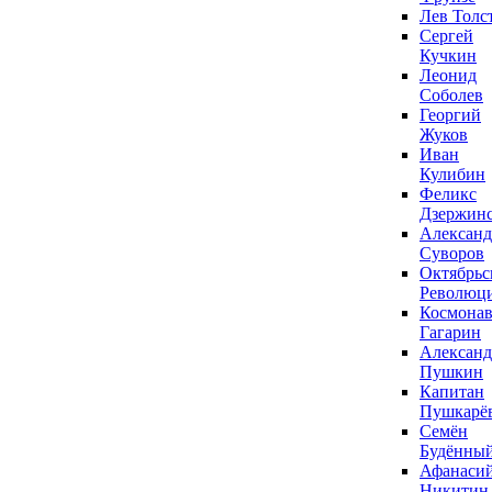
Лев Толс
Сергей
Кучкин
Леонид
Соболев
Георгий
Жуков
Иван
Кулибин
Феликс
Дзержин
Александ
Суворов
Октябрьс
Революц
Космонав
Гагарин
Александ
Пушкин
Капитан
Пушкарё
Семён
Будённы
Афанаси
Никитин