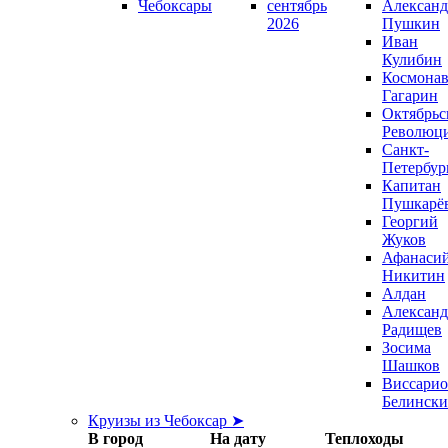
Чебоксары
сентябрь
Александ
2026
Пушкин
Иван
Кулибин
Космонав
Гагарин
Октябрьс
Революц
Санкт-
Петербур
Капитан
Пушкарё
Георгий
Жуков
Афанаси
Никитин
Алдан
Александ
Радищев
Зосима
Шашков
Виссари
Белинск
Круизы из Чебоксар ➤
В город
На дату
Теплоходы