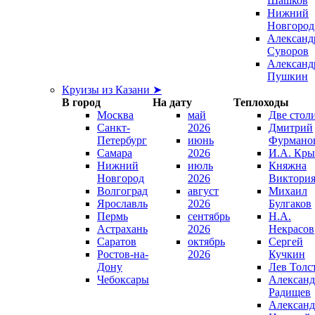
Шашков
Нижний
Новгород
Александ
Суворов
Александ
Пушкин
Круизы из Казани ➤
В город
На дату
Теплоходы
Москва
май
Две стол
Санкт-
2026
Дмитрий
Петербург
июнь
Фурмано
Самара
2026
И.А. Кры
Нижний
июль
Княжна
Новгород
2026
Виктори
Волгоград
август
Михаил
Ярославль
2026
Булгаков
Пермь
сентябрь
Н.А.
Астрахань
2026
Некрасов
Саратов
октябрь
Сергей
Ростов-на-
2026
Кучкин
Дону
Лев Толс
Чебоксары
Александ
Радищев
Александ