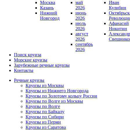
Москва
май
Иван
Казань
2026
Кулибин
Нижний
июнь
Октябрьск
Новгород
2026
Революци
июль
Афанасий
2026
Никитин
август
Александ
2026
Свешнико
сентябрь
2026
Поиск круиза
Морские круизы
Зарубежные речные круизы
Контакты
Речные круизы
Круизы из Москвы
Круизы из Нижнего Новгорода
Круизы по Золотому кольцу России
Круизы по Волге из Москвы
Круизы по Волге
Круизы по Байкалу
Круизы по Сибири
Круизы из Перми
Круизы из Саратова