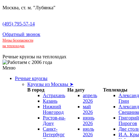
Москва, ст. м. "Лубянка"
(495) 795-57-14
Обратный звонок
Меры безопасности
на теплоходах
Речные круизы на теплоходах
Меню
Речные круизы
Круизы из Москвы ➤
В город
На дату
Теплоходы
Астрахань
апрель
Александ
Казань
2026
Грин
Нижний
май
Александ
Новгород
2026
Свешник
Ростов-на-
июнь
Григорий
Дону
2026
Пирогов
Санкт-
июль
Две стол
Петербург
2026
И.А. Кры