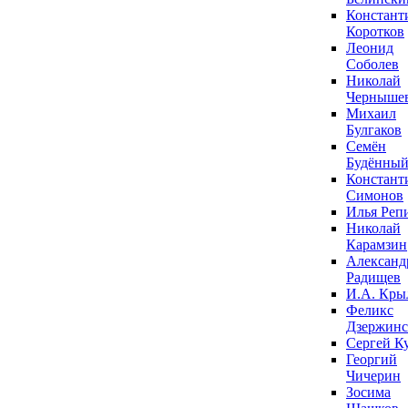
Констант
Коротков
Леонид
Соболев
Николай
Черныше
Михаил
Булгаков
Семён
Будённы
Констант
Симонов
Илья Реп
Николай
Карамзин
Александ
Радищев
И.А. Кры
Феликс
Дзержин
Сергей К
Георгий
Чичерин
Зосима