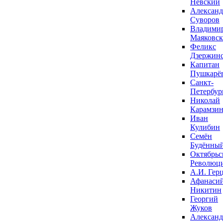
Невский
Александ
Суворов
Владими
Маяковс
Феликс
Дзержин
Капитан
Пушкарё
Санкт-
Петербур
Николай
Карамзи
Иван
Кулибин
Семён
Будённы
Октябрьс
Революц
А.И. Гер
Афанаси
Никитин
Георгий
Жуков
Александ