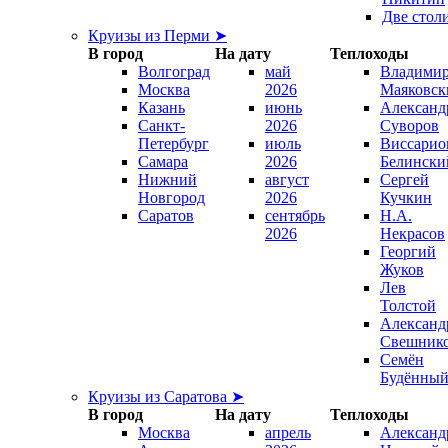
Две стол
Круизы из Перми ➤
В город
На дату
Теплоходы
Волгоград
май
Владими
Москва
2026
Маяковск
Казань
июнь
Александ
Санкт-
2026
Суворов
Петербург
июль
Виссарио
Самара
2026
Белински
Нижний
август
Сергей
Новгород
2026
Кучкин
Саратов
сентябрь
Н.А.
2026
Некрасов
Георгий
Жуков
Лев
Толстой
Александ
Свешник
Семён
Будённы
Круизы из Саратова ➤
В город
На дату
Теплоходы
Москва
апрель
Александ