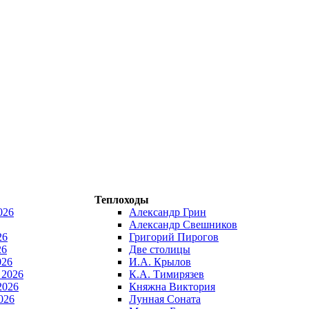
Теплоходы
026
Александр Грин
Александр Свешников
26
Григорий Пирогов
26
Две столицы
026
И.А. Крылов
 2026
К.А. Тимирязев
2026
Княжна Виктория
026
Лунная Соната