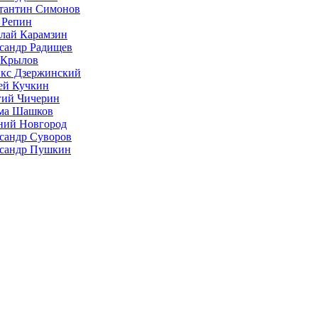
тантин Симонов
 Репин
лай Карамзин
сандр Радищев
 Крылов
кс Дзержинский
ей Кучкин
гий Чичерин
ма Шашков
ий Новгород
сандр Суворов
сандр Пушкин