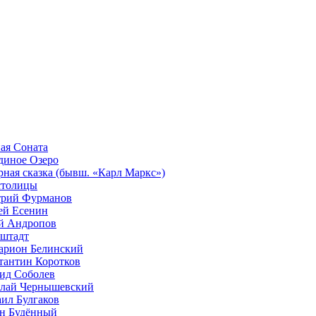
ая Соната
диное Озеро
рная сказка (бывш. «Карл Маркс»)
столицы
рий Фурманов
ей Есенин
 Андропов
штадт
арион Белинский
тантин Коротков
ид Соболев
лай Чернышевский
ил Булгаков
н Будённый