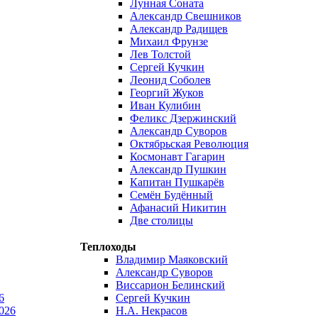
Лунная Соната
Александр Свешников
Александр Радищев
Михаил Фрунзе
Лев Толстой
Сергей Кучкин
Леонид Соболев
Георгий Жуков
Иван Кулибин
Феликс Дзержинский
Александр Суворов
Октябрьская Революция
Космонавт Гагарин
Александр Пушкин
Капитан Пушкарёв
Семён Будённый
Афанасий Никитин
Две столицы
Теплоходы
Владимир Маяковский
Александр Суворов
Виссарион Белинский
6
Сергей Кучкин
026
Н.А. Некрасов