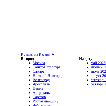
Круизы из Казани ➤
В город
На дату
Москва
май 2026
Санкт-Петербург
июнь 20
Самара
июль 202
Нижний Новгород
август 2
Волгоград
сентябрь
Ярославль
октябрь 
Пермь
Астрахань
Саратов
Ростов-на-Дону
Чебоксары