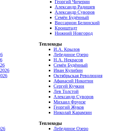
Георгий Чичерин
Александр Радищев
Александр Суворов
Семён Будённый
Виссарион Белинский
Кронштадт
Нижний Новгород
Теплоходы
И.А. Крылов
26
Лебединое Озеро
6
Н.А. Некрасов
026
Семён Будённый
 2026
Иван Кулибин
2026
Октябрьская Революция
Афанасий Никитин
Сергей Кучкин
Лев Толстой
Александр Суворов
Михаил Фрунзе
Георгий Жуков
Николай Карамзин
Теплоходы
026
Лебединое Озеро