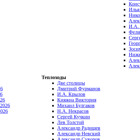
Конс
Илья
Нико
Алек
И.А.
Фели
Серг
Геор
Зоси
Нижн
Алек
Алек
Теплоходы
Две столицы
26
Дмитрий Фурманов
6
И.А. Крылов
026
Княжна Виктория
 2026
Михаил Булгаков
2026
Н.А. Некрасов
Сергей Кучкин
Лев Толстой
Александр Радищев
Александр Невский
Александр Суворов