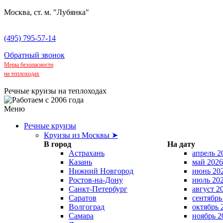
Москва, ст. м. "Лубянка"
(495) 795-57-14
Обратный звонок
Меры безопасности
на теплоходах
Речные круизы на теплоходах
Меню
Речные круизы
Круизы из Москвы ➤
В город
На дату
Астрахань
апрель 2
Казань
май 2026
Нижний Новгород
июнь 20
Ростов-на-Дону
июль 20
Санкт-Петербург
август 2
Саратов
сентябрь
Волгоград
октябрь 
Самара
ноябрь 2