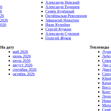
Александр Невский
26
Александр Радищев
6
Семён Будённый
026
Октябрьская Революция
 2026
Афанасий Никитин
2026
Иван Кулибин
Сергей Кучкин
Александр Суворов
Георгий Жуков
На дату
Теплоходы
май 2026
Лунн
июнь 2026
Лебе
июль 2026
Севе
август 2026
Две 
сентябрь 2026
Дмит
октябрь 2026
Серг
Юрий
Крон
Висс
Конс
Леон
Нико
Миха
Семё