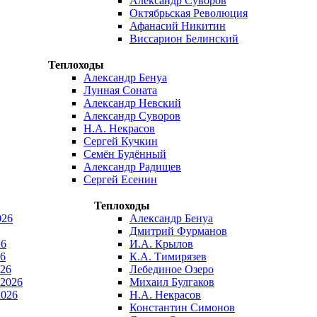
Александр Суворов
Октябрьская Революция
Афанасий Никитин
Виссарион Белинский
Теплоходы
Александр Бенуа
Лунная Соната
Александр Невский
Александр Суворов
Н.А. Некрасов
Сергей Кучкин
Семён Будённый
Александр Радищев
Сергей Есенин
Теплоходы
026
Александр Бенуа
Дмитрий Фурманов
26
И.А. Крылов
6
К.А. Тимирязев
026
Лебединое Озеро
 2026
Михаил Булгаков
2026
Н.А. Некрасов
Константин Симонов