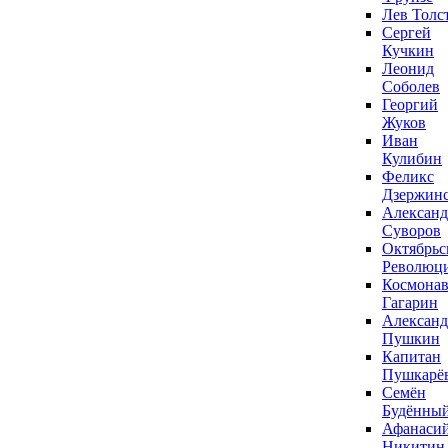
Лев Толс
Сергей
Кучкин
Леонид
Соболев
Георгий
Жуков
Иван
Кулибин
Феликс
Дзержин
Александ
Суворов
Октябрьс
Революц
Космонав
Гагарин
Александ
Пушкин
Капитан
Пушкарё
Семён
Будённы
Афанаси
Никитин