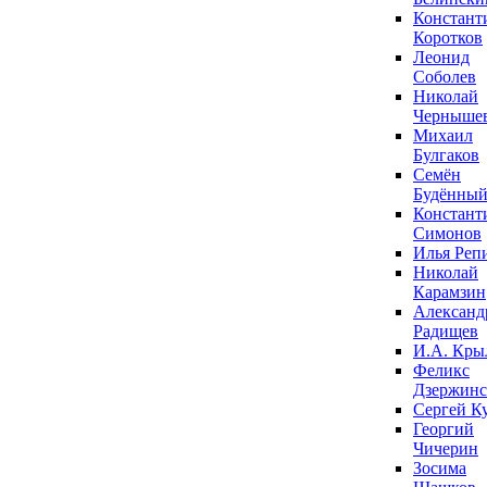
Констант
Коротков
Леонид
Соболев
Николай
Черныше
Михаил
Булгаков
Семён
Будённы
Констант
Симонов
Илья Реп
Николай
Карамзин
Александ
Радищев
И.А. Кры
Феликс
Дзержин
Сергей К
Георгий
Чичерин
Зосима