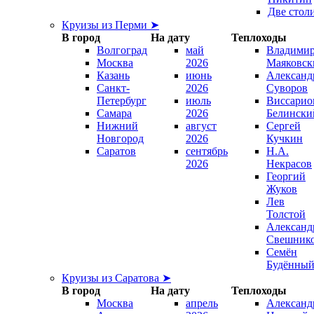
Две стол
Круизы из Перми ➤
В город
На дату
Теплоходы
Волгоград
май
Владими
Москва
2026
Маяковск
Казань
июнь
Александ
Санкт-
2026
Суворов
Петербург
июль
Виссарио
Самара
2026
Белински
Нижний
август
Сергей
Новгород
2026
Кучкин
Саратов
сентябрь
Н.А.
2026
Некрасов
Георгий
Жуков
Лев
Толстой
Александ
Свешник
Семён
Будённы
Круизы из Саратова ➤
В город
На дату
Теплоходы
Москва
апрель
Александ