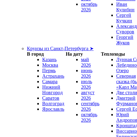
октябрь
Иван
2026
Кулибин
Сергей
Кучкин
Александ
Суворов
Георгий
Жуков
Круизы из Санкт-Петербурга ➤
В город
На дату
Теплоходы
Казань
май
Лунная С
Москва
2026
Лебедино
Пермь
июнь
Озеро
Астрахань
2026
Северная
Самара
июль
сказка (б
Нижний
2026
«Карл Ма
Новгород
август
Две стол
Саратов
2026
Дмитрий
Волгоград
сентябрь
Фурмано
Ярославль
2026
Сергей Е
октябрь
Юрий
2026
Андропо
Кроншта
Виссарио
Белински