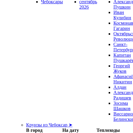
Чебоксары
сентябрь
Александ
2026
Пушкин
Иван
Кулибин
Космонав
Гагарин
Октябрьс
Революц
Санкт-
Петербур
Капитан
Пушкарё
Георгий
Жуков
Афанаси
Никитин
Алдан
Александ
Радищев
Зосима
Шашков
Виссари
Белинск
Круизы из Чебоксар ➤
В город
На дату
Теплоходы