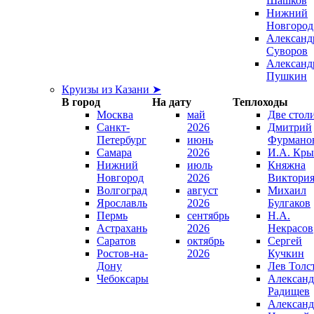
Шашков
Нижний
Новгород
Александ
Суворов
Александ
Пушкин
Круизы из Казани ➤
В город
На дату
Теплоходы
Москва
май
Две стол
Санкт-
2026
Дмитрий
Петербург
июнь
Фурмано
Самара
2026
И.А. Кры
Нижний
июль
Княжна
Новгород
2026
Виктори
Волгоград
август
Михаил
Ярославль
2026
Булгаков
Пермь
сентябрь
Н.А.
Астрахань
2026
Некрасов
Саратов
октябрь
Сергей
Ростов-на-
2026
Кучкин
Дону
Лев Толс
Чебоксары
Александ
Радищев
Александ