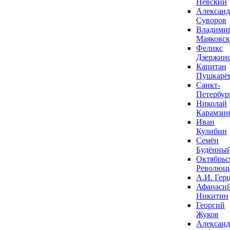
Невский
Александ
Суворов
Владими
Маяковс
Феликс
Дзержин
Капитан
Пушкарё
Санкт-
Петербур
Николай
Карамзи
Иван
Кулибин
Семён
Будённы
Октябрьс
Революц
А.И. Гер
Афанаси
Никитин
Георгий
Жуков
Александ