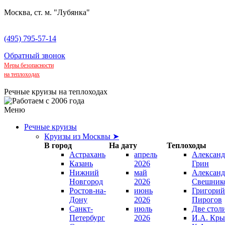
Москва, ст. м. "Лубянка"
(495) 795-57-14
Обратный звонок
Меры безопасности
на теплоходах
Речные круизы на теплоходах
Меню
Речные круизы
Круизы из Москвы ➤
В город
На дату
Теплоходы
Астрахань
апрель
Александ
Казань
2026
Грин
Нижний
май
Александ
Новгород
2026
Свешник
Ростов-на-
июнь
Григорий
Дону
2026
Пирогов
Санкт-
июль
Две стол
Петербург
2026
И.А. Кры