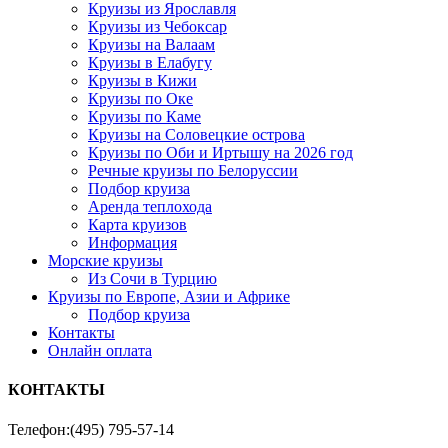
Круизы из Ярославля
Круизы из Чебоксар
Круизы на Валаам
Круизы в Елабугу
Круизы в Кижи
Круизы по Оке
Круизы по Каме
Круизы на Соловецкие острова
Круизы по Оби и Иртышу на 2026 год
Речные круизы по Белоруссии
Подбор круиза
Аренда теплохода
Карта круизов
Информация
Морские круизы
Из Сочи в Турцию
Круизы по Европе, Азии и Африке
Подбор круиза
Контакты
Онлайн оплата
КОНТАКТЫ
Телефон:
(495) 795-57-14