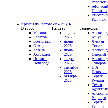
Революц
Афанаси
Никитин
Виссарио
Белински
Круизы из Ростова-на-Дону ➤
В город
На дату
Теплоходы
Москва
апрель
Александ
Саратов
2026
Бенуа
Волгоград
июнь
Лунная
Самара
2026
Соната
Казань
июль
Александ
Астрахань
2026
Невский
Нижний
август
Александ
Новгород
2026
Суворов
сентябрь
Н.А.
2026
Некрасов
октябрь
Сергей
2026
Кучкин
Семён
Будённы
Александ
Радищев
Сергей
Есенин