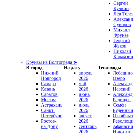
Сергей
Кучкин
Лев Толс
Александ
Суворов
Михаил
Фрунзе
Георгий
Жуков
Николай
Карамзи
Круизы из Волгограда ➤
В город
На дату
Теплоходы
Нижний
апрель
Лебедино
Новгород
2026
Озеро
Самара
май
Александ
Казань
2026
Невский
Саратов
июнь
Александ
Москва
2026
Радищев
Астрахань
июль
Семён
Санкт-
2026
Будённы
Петербург
август
Октябрьс
Ростов-
2026
Революц
на-Дону
сентябрь
Афанаси
2026
Никитин