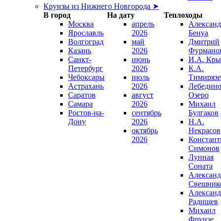
Круизы из Нижнего Новгорода ➤
В город
На дату
Теплоходы
Москва
апрель
Александ
Ярославль
2026
Бенуа
Волгоград
май
Дмитрий
Казань
2026
Фурмано
Санкт-
июнь
И.А. Кры
Петербург
2026
К.А.
Чебоксары
июль
Тимирязе
Астрахань
2026
Лебедино
Саратов
август
Озеро
Самара
2026
Михаил
Ростов-на-
сентябрь
Булгаков
Дону
2026
Н.А.
октябрь
Некрасов
2026
Констант
Симонов
Лунная
Соната
Александ
Свешник
Александ
Радищев
Михаил
Фрунзе