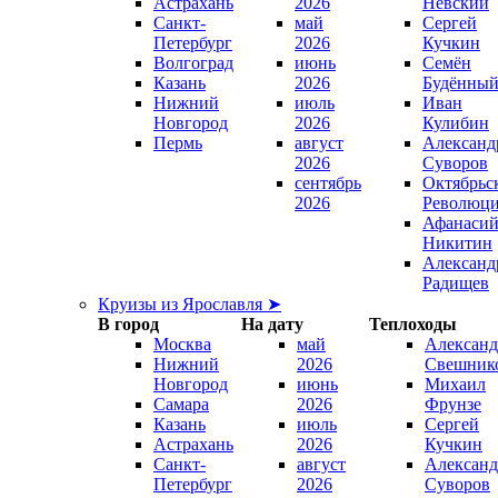
Астрахань
2026
Невский
Санкт-
май
Сергей
Петербург
2026
Кучкин
Волгоград
июнь
Семён
Казань
2026
Будённы
Нижний
июль
Иван
Новгород
2026
Кулибин
Пермь
август
Александ
2026
Суворов
сентябрь
Октябрьс
2026
Революц
Афанаси
Никитин
Александ
Радищев
Круизы из Ярославля ➤
В город
На дату
Теплоходы
Москва
май
Александ
Нижний
2026
Свешник
Новгород
июнь
Михаил
Самара
2026
Фрунзе
Казань
июль
Сергей
Астрахань
2026
Кучкин
Санкт-
август
Александ
Петербург
2026
Суворов