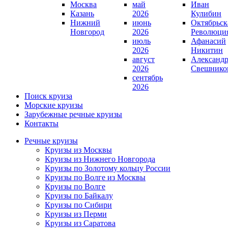
Москва
май
Иван
Казань
2026
Кулибин
Нижний
июнь
Октябрьск
Новгород
2026
Революци
июль
Афанасий
2026
Никитин
август
Александ
2026
Свешнико
сентябрь
2026
Поиск круиза
Морские круизы
Зарубежные речные круизы
Контакты
Речные круизы
Круизы из Москвы
Круизы из Нижнего Новгорода
Круизы по Золотому кольцу России
Круизы по Волге из Москвы
Круизы по Волге
Круизы по Байкалу
Круизы по Сибири
Круизы из Перми
Круизы из Саратова