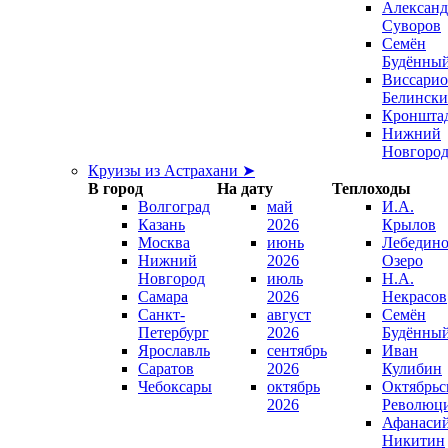
Александ
Суворов
Семён
Будённы
Виссари
Белинск
Кроншта
Нижний
Новгоро
Круизы из Астрахани ➤
В город
На дату
Теплоходы
Волгоград
май
И.А.
Казань
2026
Крылов
Москва
июнь
Лебедино
Нижний
2026
Озеро
Новгород
июль
Н.А.
Самара
2026
Некрасов
Санкт-
август
Семён
Петербург
2026
Будённы
Ярославль
сентябрь
Иван
Саратов
2026
Кулибин
Чебоксары
октябрь
Октябрьс
2026
Революц
Афанаси
Никитин