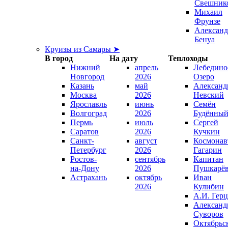
Свешник
Михаил
Фрунзе
Александ
Бенуа
Круизы из Самары ➤
В город
На дату
Теплоходы
Нижний
апрель
Лебедино
Новгород
2026
Озеро
Казань
май
Александ
Москва
2026
Невский
Ярославль
июнь
Семён
Волгоград
2026
Будённы
Пермь
июль
Сергей
Саратов
2026
Кучкин
Санкт-
август
Космонав
Петербург
2026
Гагарин
Ростов-
сентябрь
Капитан
на-Дону
2026
Пушкарё
Астрахань
октябрь
Иван
2026
Кулибин
А.И. Гер
Александ
Суворов
Октябрьс