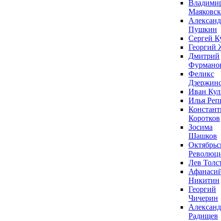
Владими
Маяковс
Александ
Пушкин
Сергей К
Георгий 
Дмитрий
Фурмано
Феликс
Дзержин
Иван Ку
Илья Реп
Констант
Коротков
Зосима
Шашков
Октябрьс
Революц
Лев Толс
Афанаси
Никитин
Георгий
Чичерин
Александ
Радищев