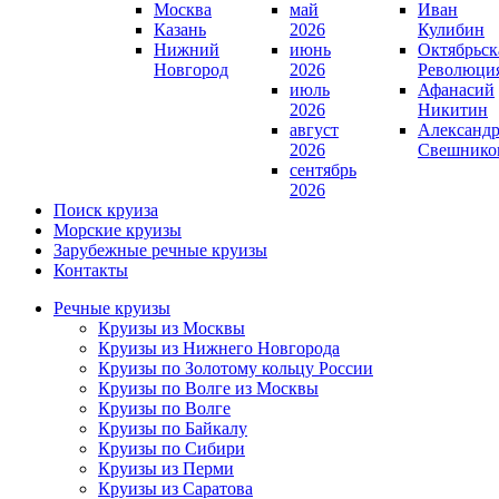
Москва
май
Иван
Казань
2026
Кулибин
Нижний
июнь
Октябрьск
Новгород
2026
Революци
июль
Афанасий
2026
Никитин
август
Александ
2026
Свешнико
сентябрь
2026
Поиск круиза
Морские круизы
Зарубежные речные круизы
Контакты
Речные круизы
Круизы из Москвы
Круизы из Нижнего Новгорода
Круизы по Золотому кольцу России
Круизы по Волге из Москвы
Круизы по Волге
Круизы по Байкалу
Круизы по Сибири
Круизы из Перми
Круизы из Саратова