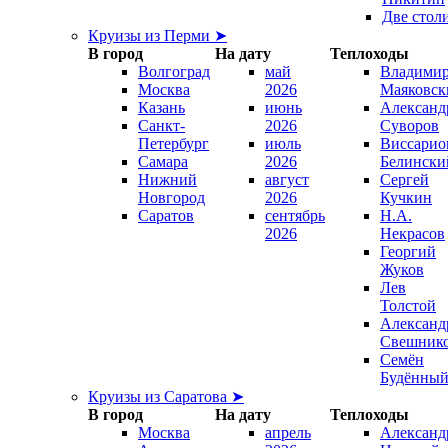
Две стол
Круизы из Перми ➤
В город
На дату
Теплоходы
Волгоград
май
Владими
Москва
2026
Маяковск
Казань
июнь
Александ
Санкт-
2026
Суворов
Петербург
июль
Виссарио
Самара
2026
Белински
Нижний
август
Сергей
Новгород
2026
Кучкин
Саратов
сентябрь
Н.А.
2026
Некрасов
Георгий
Жуков
Лев
Толстой
Александ
Свешник
Семён
Будённы
Круизы из Саратова ➤
В город
На дату
Теплоходы
Москва
апрель
Александ