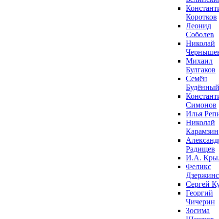
Констант
Коротков
Леонид
Соболев
Николай
Черныше
Михаил
Булгаков
Семён
Будённы
Констант
Симонов
Илья Реп
Николай
Карамзин
Александ
Радищев
И.А. Кры
Феликс
Дзержин
Сергей К
Георгий
Чичерин
Зосима