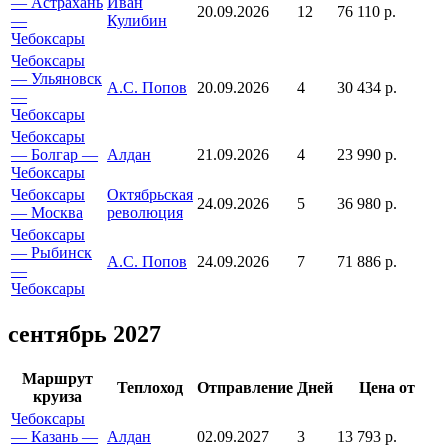
— Астрахань
Иван
20.09.2026
12
76 110 р.
—
Кулибин
Чебоксары
Чебоксары
— Ульяновск
А.С. Попов
20.09.2026
4
30 434 р.
—
Чебоксары
Чебоксары
— Болгар —
Алдан
21.09.2026
4
23 990 р.
Чебоксары
Чебоксары
Октябрьская
24.09.2026
5
36 980 р.
— Москва
революция
Чебоксары
— Рыбинск
А.С. Попов
24.09.2026
7
71 886 р.
—
Чебоксары
сентябрь 2027
Маршрут
Теплоход
Отправление
Дней
Цена от
круиза
Чебоксары
— Казань —
Алдан
02.09.2027
3
13 793 р.