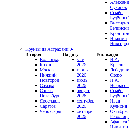
Александ
Суворов
Семён
Будённы
Виссари
Белинск
Кроншта
Нижний
Новгоро
Круизы из Астрахани ➤
В город
На дату
Теплоходы
Волгоград
май
И.А.
Казань
2026
Крылов
Москва
июнь
Лебедино
Нижний
2026
Озеро
Новгород
июль
Н.А.
Самара
2026
Некрасов
Санкт-
август
Семён
Петербург
2026
Будённы
Ярославль
сентябрь
Иван
Саратов
2026
Кулибин
Чебоксары
октябрь
Октябрьс
2026
Революц
Афанаси
Никитин