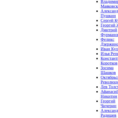
Владими
Маяковс
Александ
Пушкин
Сергей К
Георгий 
Дмитрий
Фурмано
Феликс
Дзержин
Иван Ку
Илья Реп
Констант
Коротков
Зосима
Шашков
Октябрьс
Революц
Лев Толс
Афанаси
Никитин
Георгий
Чичерин
Александ
Радищев