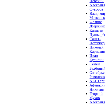
Невский
Александ
Суворов
Владими
Маяковс
Феликс
Дзержин
Капитан
Пушкарё
Санкт-
Петербур
Николай
Карамзи
Иван
Кулибин
Семён
Будённы
Октябрьс
Революц
А.И. Гер
Афанаси
Никитин
Георгий
Жуков
Александ