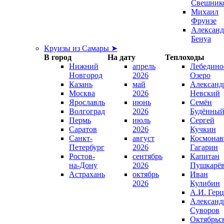
Свешник
Михаил
Фрунзе
Александ
Бенуа
Круизы из Самары ➤
В город
На дату
Теплоходы
Нижний
апрель
Лебедино
Новгород
2026
Озеро
Казань
май
Александ
Москва
2026
Невский
Ярославль
июнь
Семён
Волгоград
2026
Будённы
Пермь
июль
Сергей
Саратов
2026
Кучкин
Санкт-
август
Космонав
Петербург
2026
Гагарин
Ростов-
сентябрь
Капитан
на-Дону
2026
Пушкарё
Астрахань
октябрь
Иван
2026
Кулибин
А.И. Гер
Александ
Суворов
Октябрьс