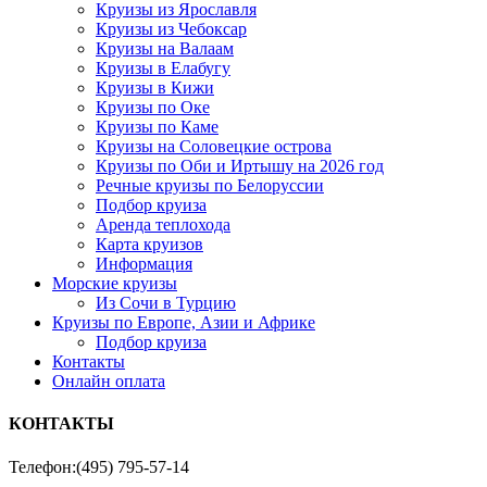
Круизы из Ярославля
Круизы из Чебоксар
Круизы на Валаам
Круизы в Елабугу
Круизы в Кижи
Круизы по Оке
Круизы по Каме
Круизы на Соловецкие острова
Круизы по Оби и Иртышу на 2026 год
Речные круизы по Белоруссии
Подбор круиза
Аренда теплохода
Карта круизов
Информация
Морские круизы
Из Сочи в Турцию
Круизы по Европе, Азии и Африке
Подбор круиза
Контакты
Онлайн оплата
КОНТАКТЫ
Телефон:
(495) 795-57-14