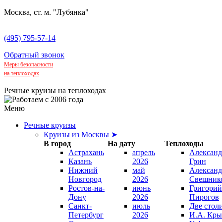
Москва, ст. м. "Лубянка"
(495) 795-57-14
Обратный звонок
Меры безопасности
на теплоходах
Речные круизы на теплоходах
Меню
Речные круизы
Круизы из Москвы ➤
В город
На дату
Теплоходы
Астрахань
апрель
Александ
Казань
2026
Грин
Нижний
май
Александ
Новгород
2026
Свешник
Ростов-на-
июнь
Григорий
Дону
2026
Пирогов
Санкт-
июль
Две стол
Петербург
2026
И.А. Кры