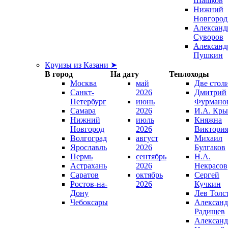
Шашков
Нижний
Новгород
Александ
Суворов
Александ
Пушкин
Круизы из Казани ➤
В город
На дату
Теплоходы
Москва
май
Две стол
Санкт-
2026
Дмитрий
Петербург
июнь
Фурмано
Самара
2026
И.А. Кры
Нижний
июль
Княжна
Новгород
2026
Виктори
Волгоград
август
Михаил
Ярославль
2026
Булгаков
Пермь
сентябрь
Н.А.
Астрахань
2026
Некрасов
Саратов
октябрь
Сергей
Ростов-на-
2026
Кучкин
Дону
Лев Толс
Чебоксары
Александ
Радищев
Александ