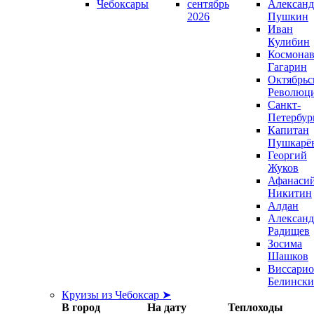
Чебоксары
сентябрь
Александ
2026
Пушкин
Иван
Кулибин
Космонав
Гагарин
Октябрьс
Революц
Санкт-
Петербур
Капитан
Пушкарё
Георгий
Жуков
Афанаси
Никитин
Алдан
Александ
Радищев
Зосима
Шашков
Виссари
Белинск
Круизы из Чебоксар ➤
В город
На дату
Теплоходы