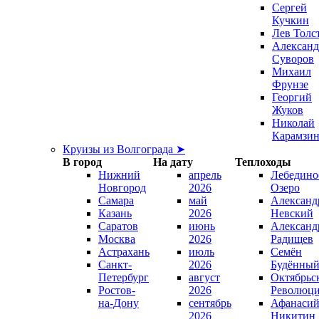
Сергей
Кучкин
Лев Толс
Александ
Суворов
Михаил
Фрунзе
Георгий
Жуков
Николай
Карамзи
Круизы из Волгограда ➤
В город
На дату
Теплоходы
Нижний
апрель
Лебедино
Новгород
2026
Озеро
Самара
май
Александ
Казань
2026
Невский
Саратов
июнь
Александ
Москва
2026
Радищев
Астрахань
июль
Семён
Санкт-
2026
Будённы
Петербург
август
Октябрьс
Ростов-
2026
Революц
на-Дону
сентябрь
Афанаси
2026
Никитин