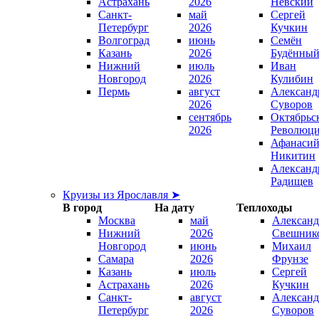
Астрахань
2026
Невский
Санкт-
май
Сергей
Петербург
2026
Кучкин
Волгоград
июнь
Семён
Казань
2026
Будённы
Нижний
июль
Иван
Новгород
2026
Кулибин
Пермь
август
Александ
2026
Суворов
сентябрь
Октябрьс
2026
Революц
Афанаси
Никитин
Александ
Радищев
Круизы из Ярославля ➤
В город
На дату
Теплоходы
Москва
май
Александ
Нижний
2026
Свешник
Новгород
июнь
Михаил
Самара
2026
Фрунзе
Казань
июль
Сергей
Астрахань
2026
Кучкин
Санкт-
август
Александ
Петербург
2026
Суворов