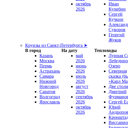
октябрь
Иван
2026
Кулибин
Сергей
Кучкин
Александ
Суворов
Георгий
Жуков
Круизы из Санкт-Петербурга ➤
В город
На дату
Теплоходы
Казань
май
Лунная С
Москва
2026
Лебедино
Пермь
июнь
Озеро
Астрахань
2026
Северная
Самара
июль
сказка (б
Нижний
2026
«Карл Ма
Новгород
август
Две стол
Саратов
2026
Дмитрий
Волгоград
сентябрь
Фурмано
Ярославль
2026
Сергей Е
октябрь
Юрий
2026
Андропо
Кроншта
Виссарио
Белински