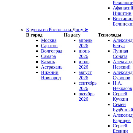
Революц
Афанаси
Никитин
Виссарио
Белински
Круизы из Ростова-на-Дону ➤
В город
На дату
Теплоходы
Москва
апрель
Александ
Саратов
2026
Бенуа
Волгоград
июнь
Лунная
Самара
2026
Соната
Казань
июль
Александ
Астрахань
2026
Невский
Нижний
август
Александ
Новгород
2026
Суворов
сентябрь
Н.А.
2026
Некрасов
октябрь
Сергей
2026
Кучкин
Семён
Будённы
Александ
Радищев
Сергей
Есенин