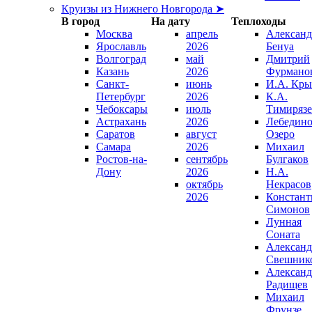
Круизы из Нижнего Новгорода ➤
В город
На дату
Теплоходы
Москва
апрель
Александ
Ярославль
2026
Бенуа
Волгоград
май
Дмитрий
Казань
2026
Фурмано
Санкт-
июнь
И.А. Кры
Петербург
2026
К.А.
Чебоксары
июль
Тимирязе
Астрахань
2026
Лебедино
Саратов
август
Озеро
Самара
2026
Михаил
Ростов-на-
сентябрь
Булгаков
Дону
2026
Н.А.
октябрь
Некрасов
2026
Констант
Симонов
Лунная
Соната
Александ
Свешник
Александ
Радищев
Михаил
Фрунзе