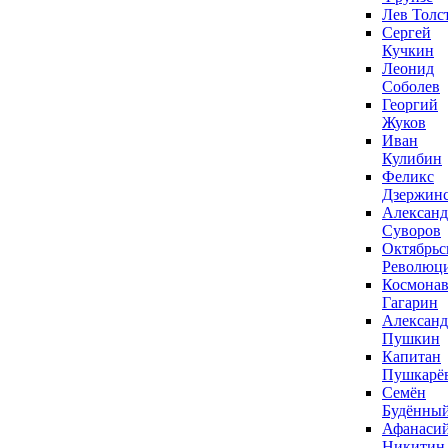
Лев Толс
Сергей
Кучкин
Леонид
Соболев
Георгий
Жуков
Иван
Кулибин
Феликс
Дзержин
Александ
Суворов
Октябрьс
Революц
Космонав
Гагарин
Александ
Пушкин
Капитан
Пушкарё
Семён
Будённы
Афанаси
Никитин