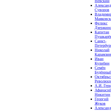
Невский
Александ
Суворов
Владими
Маяковс
Феликс
Дзержин
Капитан
Пушкарё
Санкт-
Петербур
Николай
Карамзи
Иван
Кулибин
Семён
Будённы
Октябрьс
Революц
А.И. Гер
Афанаси
Никитин
Георгий
Жуков
Александ