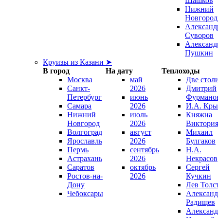
Шашков
Нижний
Новгород
Александ
Суворов
Александ
Пушкин
Круизы из Казани ➤
В город
На дату
Теплоходы
Москва
май
Две стол
Санкт-
2026
Дмитрий
Петербург
июнь
Фурмано
Самара
2026
И.А. Кры
Нижний
июль
Княжна
Новгород
2026
Виктори
Волгоград
август
Михаил
Ярославль
2026
Булгаков
Пермь
сентябрь
Н.А.
Астрахань
2026
Некрасов
Саратов
октябрь
Сергей
Ростов-на-
2026
Кучкин
Дону
Лев Толс
Чебоксары
Александ
Радищев
Александ