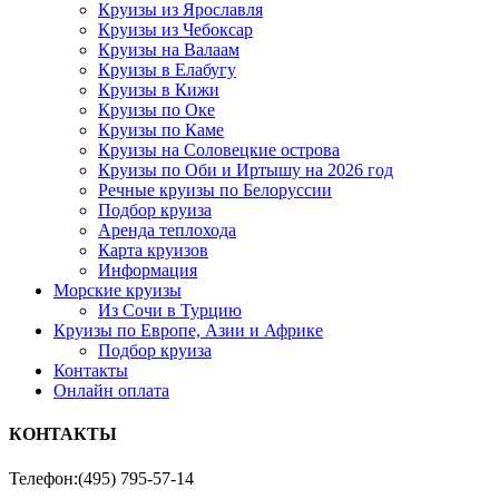
Круизы из Ярославля
Круизы из Чебоксар
Круизы на Валаам
Круизы в Елабугу
Круизы в Кижи
Круизы по Оке
Круизы по Каме
Круизы на Соловецкие острова
Круизы по Оби и Иртышу на 2026 год
Речные круизы по Белоруссии
Подбор круиза
Аренда теплохода
Карта круизов
Информация
Морские круизы
Из Сочи в Турцию
Круизы по Европе, Азии и Африке
Подбор круиза
Контакты
Онлайн оплата
КОНТАКТЫ
Телефон:
(495) 795-57-14