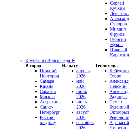
Сергей
Кучкин
Лев Толс
Александ
Суворов
Михаил
Фрунзе
Георгий
Жуков
Николай
Карамзи
Круизы из Волгограда ➤
В город
На дату
Теплоходы
Нижний
апрель
Лебедино
Новгород
2026
Озеро
Самара
май
Александ
Казань
2026
Невский
Саратов
июнь
Александ
Москва
2026
Радищев
Астрахань
июль
Семён
Санкт-
2026
Будённы
Петербург
август
Октябрьс
Ростов-
2026
Революц
на-Дону
сентябрь
Афанаси
2026
Никитин