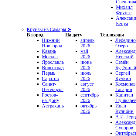
Свешник
Михаил
Фрунзе
Александ
Бенуа
Круизы из Самары ➤
В город
На дату
Теплоходы
Нижний
апрель
Лебедино
Новгород
2026
Озеро
Казань
май
Александ
Москва
2026
Невский
Ярославль
июнь
Семён
Волгоград
2026
Будённы
Пермь
июль
Сергей
Саратов
2026
Кучкин
Санкт-
август
Космонав
Петербург
2026
Гагарин
Ростов-
сентябрь
Капитан
на-Дону
2026
Пушкарё
Астрахань
октябрь
Иван
2026
Кулибин
А.И. Гер
Александ
Суворов
Октябрьс