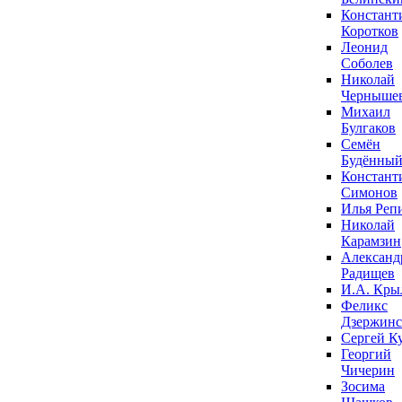
Констант
Коротков
Леонид
Соболев
Николай
Черныше
Михаил
Булгаков
Семён
Будённы
Констант
Симонов
Илья Реп
Николай
Карамзин
Александ
Радищев
И.А. Кры
Феликс
Дзержин
Сергей К
Георгий
Чичерин
Зосима