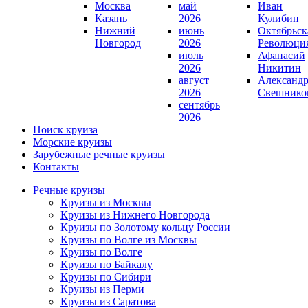
Москва
май
Иван
Казань
2026
Кулибин
Нижний
июнь
Октябрьск
Новгород
2026
Революци
июль
Афанасий
2026
Никитин
август
Александ
2026
Свешнико
сентябрь
2026
Поиск круиза
Морские круизы
Зарубежные речные круизы
Контакты
Речные круизы
Круизы из Москвы
Круизы из Нижнего Новгорода
Круизы по Золотому кольцу России
Круизы по Волге из Москвы
Круизы по Волге
Круизы по Байкалу
Круизы по Сибири
Круизы из Перми
Круизы из Саратова