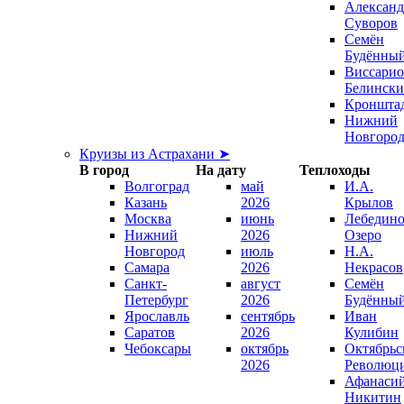
Александ
Суворов
Семён
Будённы
Виссари
Белинск
Кроншта
Нижний
Новгоро
Круизы из Астрахани ➤
В город
На дату
Теплоходы
Волгоград
май
И.А.
Казань
2026
Крылов
Москва
июнь
Лебедино
Нижний
2026
Озеро
Новгород
июль
Н.А.
Самара
2026
Некрасов
Санкт-
август
Семён
Петербург
2026
Будённы
Ярославль
сентябрь
Иван
Саратов
2026
Кулибин
Чебоксары
октябрь
Октябрьс
2026
Революц
Афанаси
Никитин