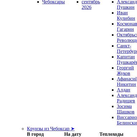
Чебоксары
сентябрь
Александ
2026
Пушкин
Иван
Кулибин
Космонав
Гагарин
Октябрьс
Революц
Санкт-
Петербур
Капитан
Пушкарё
Георгий
Жуков
Афанаси
Никитин
Алдан
Александ
Радищев
Зосима
Шашков
Виссари
Белинск
Круизы из Чебоксар ➤
В город
На дату
Теплоходы