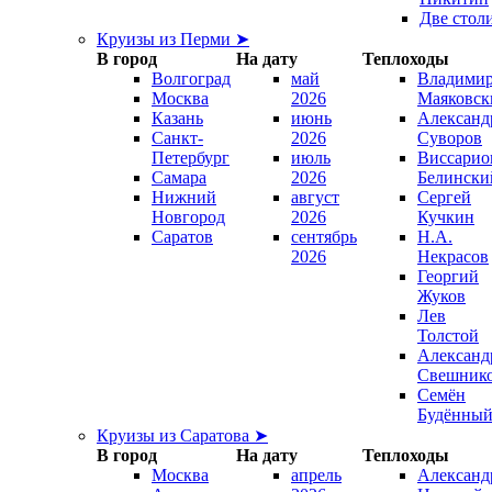
Две стол
Круизы из Перми ➤
В город
На дату
Теплоходы
Волгоград
май
Владими
Москва
2026
Маяковск
Казань
июнь
Александ
Санкт-
2026
Суворов
Петербург
июль
Виссарио
Самара
2026
Белински
Нижний
август
Сергей
Новгород
2026
Кучкин
Саратов
сентябрь
Н.А.
2026
Некрасов
Георгий
Жуков
Лев
Толстой
Александ
Свешник
Семён
Будённы
Круизы из Саратова ➤
В город
На дату
Теплоходы
Москва
апрель
Александ