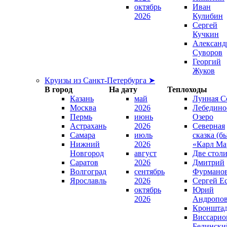
октябрь
Иван
2026
Кулибин
Сергей
Кучкин
Александ
Суворов
Георгий
Жуков
Круизы из Санкт-Петербурга ➤
В город
На дату
Теплоходы
Казань
май
Лунная С
Москва
2026
Лебедино
Пермь
июнь
Озеро
Астрахань
2026
Северная
Самара
июль
сказка (б
Нижний
2026
«Карл Ма
Новгород
август
Две стол
Саратов
2026
Дмитрий
Волгоград
сентябрь
Фурмано
Ярославль
2026
Сергей Е
октябрь
Юрий
2026
Андропо
Кроншта
Виссарио
Белински