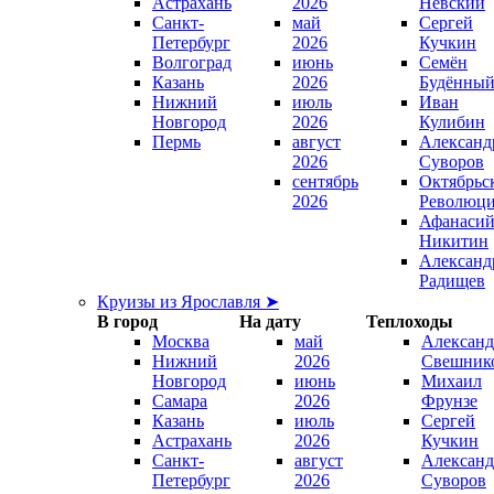
Астрахань
2026
Невский
Санкт-
май
Сергей
Петербург
2026
Кучкин
Волгоград
июнь
Семён
Казань
2026
Будённы
Нижний
июль
Иван
Новгород
2026
Кулибин
Пермь
август
Александ
2026
Суворов
сентябрь
Октябрьс
2026
Революц
Афанаси
Никитин
Александ
Радищев
Круизы из Ярославля ➤
В город
На дату
Теплоходы
Москва
май
Александ
Нижний
2026
Свешник
Новгород
июнь
Михаил
Самара
2026
Фрунзе
Казань
июль
Сергей
Астрахань
2026
Кучкин
Санкт-
август
Александ
Петербург
2026
Суворов