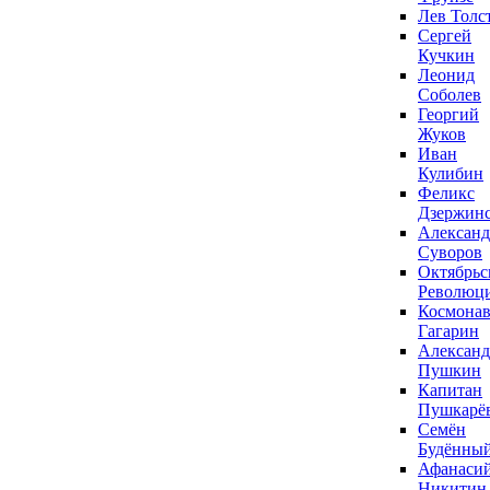
Лев Толс
Сергей
Кучкин
Леонид
Соболев
Георгий
Жуков
Иван
Кулибин
Феликс
Дзержин
Александ
Суворов
Октябрьс
Революц
Космонав
Гагарин
Александ
Пушкин
Капитан
Пушкарё
Семён
Будённы
Афанаси
Никитин