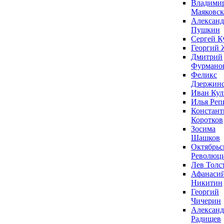
Владими
Маяковс
Александ
Пушкин
Сергей К
Георгий 
Дмитрий
Фурмано
Феликс
Дзержин
Иван Ку
Илья Реп
Констант
Коротков
Зосима
Шашков
Октябрьс
Революц
Лев Толс
Афанаси
Никитин
Георгий
Чичерин
Александ
Радищев