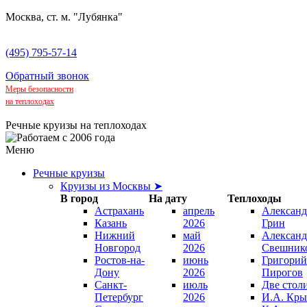
Москва, ст. м. "Лубянка"
(495) 795-57-14
Обратный звонок
Меры безопасности
на теплоходах
Речные круизы на теплоходах
Меню
Речные круизы
Круизы из Москвы ➤
В город
На дату
Теплоходы
Астрахань
апрель
Александ
Казань
2026
Грин
Нижний
май
Александ
Новгород
2026
Свешник
Ростов-на-
июнь
Григорий
Дону
2026
Пирогов
Санкт-
июль
Две стол
Петербург
2026
И.А. Кры