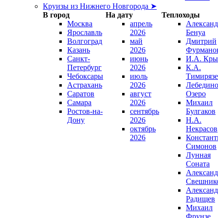
Круизы из Нижнего Новгорода ➤
В город
На дату
Теплоходы
Москва
апрель
Александ
Ярославль
2026
Бенуа
Волгоград
май
Дмитрий
Казань
2026
Фурмано
Санкт-
июнь
И.А. Кры
Петербург
2026
К.А.
Чебоксары
июль
Тимирязе
Астрахань
2026
Лебедино
Саратов
август
Озеро
Самара
2026
Михаил
Ростов-на-
сентябрь
Булгаков
Дону
2026
Н.А.
октябрь
Некрасов
2026
Констант
Симонов
Лунная
Соната
Александ
Свешник
Александ
Радищев
Михаил
Фрунзе