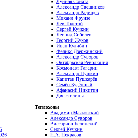
Лунная Соната
Александр Свешников
Александр Радищев
Михаил Фрунзе
Лев Толстой
Сергей Кучкин
Леонид Соболев
Георгий Жуков
Иван Кулибин
Феликс Дзержинский
Александр Суворов
Октябрьская Революция
Космонавт Гагарин
Александр Пушкин
Капитан Пушкарёв
Семён Будённый
Афанасий Никитин
Две столицы
Теплоходы
Владимир Маяковский
Александр Суворов
Виссарион Белинский
6
Сергей Кучкин
026
Н.А. Некрасов