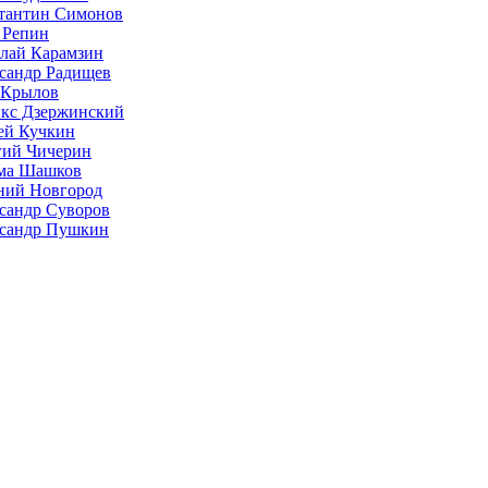
тантин Симонов
 Репин
лай Карамзин
сандр Радищев
 Крылов
кс Дзержинский
ей Кучкин
гий Чичерин
ма Шашков
ий Новгород
сандр Суворов
сандр Пушкин