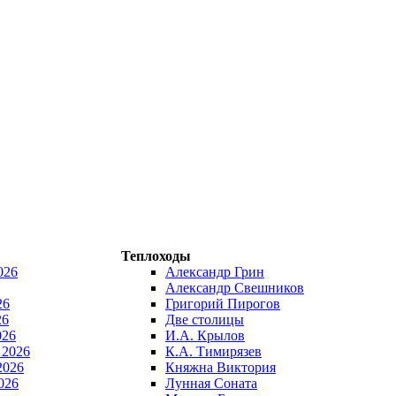
Теплоходы
026
Александр Грин
Александр Свешников
26
Григорий Пирогов
26
Две столицы
026
И.А. Крылов
 2026
К.А. Тимирязев
2026
Княжна Виктория
026
Лунная Соната