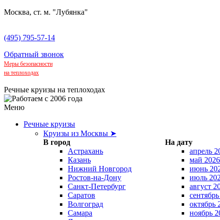
Москва, ст. м. "Лубянка"
(495) 795-57-14
Обратный звонок
Меры безопасности
на теплоходах
Речные круизы на теплоходах
Меню
Речные круизы
Круизы из Москвы ➤
В город
На дату
Астрахань
апрель 2
Казань
май 2026
Нижний Новгород
июнь 20
Ростов-на-Дону
июль 20
Санкт-Петербург
август 2
Саратов
сентябрь
Волгоград
октябрь 
Самара
ноябрь 2