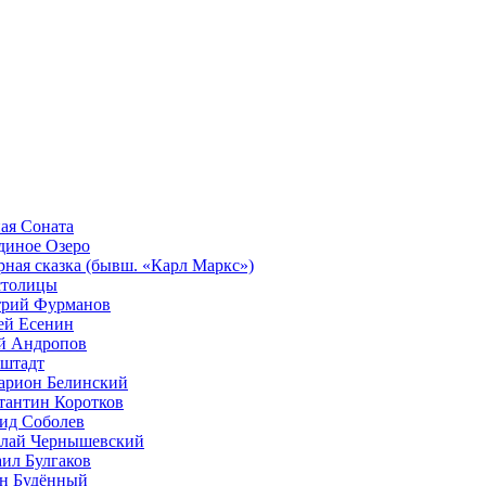
ая Соната
диное Озеро
рная сказка (бывш. «Карл Маркс»)
столицы
рий Фурманов
ей Есенин
 Андропов
штадт
арион Белинский
тантин Коротков
ид Соболев
лай Чернышевский
ил Булгаков
н Будённый