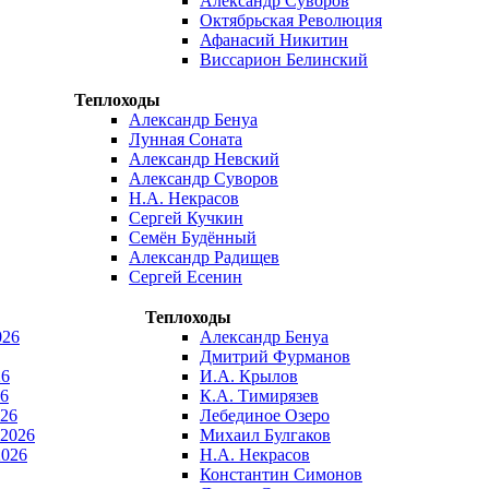
Александр Суворов
Октябрьская Революция
Афанасий Никитин
Виссарион Белинский
Теплоходы
Александр Бенуа
Лунная Соната
Александр Невский
Александр Суворов
Н.А. Некрасов
Сергей Кучкин
Семён Будённый
Александр Радищев
Сергей Есенин
Теплоходы
026
Александр Бенуа
Дмитрий Фурманов
26
И.А. Крылов
6
К.А. Тимирязев
026
Лебединое Озеро
 2026
Михаил Булгаков
2026
Н.А. Некрасов
Константин Симонов