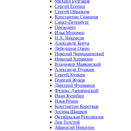
Михаил Булгаков
Сергей Есенин
Сергей Образцов
Константин Симонов
Санкт-Петербург
Президент
Илья Муромец
Н.А. Некрасов
Александр Бенуа
Лебединое Озеро
Николай Чернышевский
Николай Карамзин
Владимир Маяковский
Александр Пушкин
Сергей Кучкин
Георгий Жуков
Дмитрий Фурманов
Феликс Дзержинский
Иван Кулибин
Илья Репин
Константин Коротков
Зосима Шашков
Октябрьская Революция
Лев Толстой
Афанасий Никитин