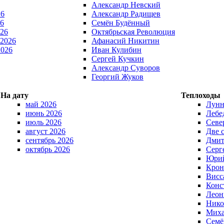
Александр Невский
26
Александр Радищев
6
Семён Будённый
026
Октябрьская Революция
 2026
Афанасий Никитин
2026
Иван Кулибин
Сергей Кучкин
Александр Суворов
Георгий Жуков
На дату
Теплоходы
май 2026
Лунн
июнь 2026
Лебе
июль 2026
Севе
август 2026
Две 
сентябрь 2026
Дмит
октябрь 2026
Серг
Юрий
Крон
Висс
Конс
Леон
Нико
Миха
Семё