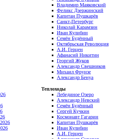
Владимир Маяковский
Феликс Дзержинский
Капитан Пушкарёв
Санкт-Петербург
Николай Карамзин
Иван Кулибин
Семён Будённый
Октябрьская Революция
А.И. Герцен
Афанасий Никитин
Георгий Жуков
Александр Свешников
Михаил Фрунзе
Александр Бенуа
Теплоходы
026
Лебединое Озеро
Александр Невский
26
Семён Будённый
6
Сергей Кучкин
026
Космонавт Гагарин
 2026
Капитан Пушкарёв
2026
Иван Кулибин
А.И. Герцен