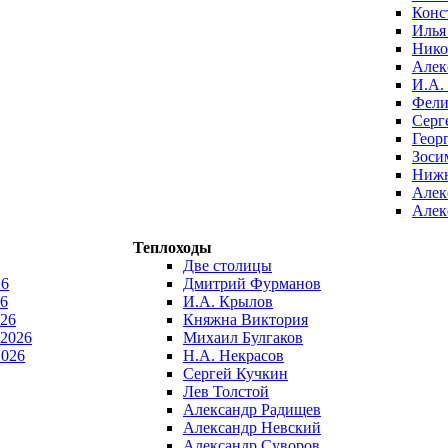
Конс
Илья
Нико
Алек
И.А.
Фели
Серг
Геор
Зоси
Нижн
Алек
Алек
Теплоходы
Две столицы
26
Дмитрий Фурманов
6
И.А. Крылов
026
Княжна Виктория
 2026
Михаил Булгаков
2026
Н.А. Некрасов
Сергей Кучкин
Лев Толстой
Александр Радищев
Александр Невский
Александр Суворов