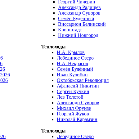
Георгий Чичерин
Александр Радищев
Александр Суворов
Семён Будённый
Виссарион Белинский
Кронштадт
Нижний Новгород
Теплоходы
И.А. Крылов
26
Лебединое Озеро
6
Н.А. Некрасов
026
Семён Будённый
 2026
Иван Кулибин
2026
Октябрьская Революция
Афанасий Никитин
Сергей Кучкин
Лев Толстой
Александр Суворов
Михаил Фрунзе
Георгий Жуков
Николай Карамзин
Теплоходы
026
Лебединое Озеро