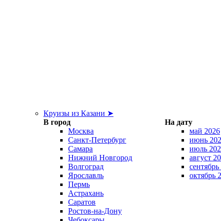
Круизы из Казани ➤
В город
На дату
Москва
май 2026
Санкт-Петербург
июнь 20
Самара
июль 202
Нижний Новгород
август 2
Волгоград
сентябрь
Ярославль
октябрь 
Пермь
Астрахань
Саратов
Ростов-на-Дону
Чебоксары