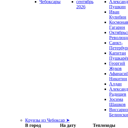
Чебоксары
сентябрь
Александ
2026
Пушкин
Иван
Кулибин
Космонав
Гагарин
Октябрьс
Революц
Санкт-
Петербур
Капитан
Пушкарё
Георгий
Жуков
Афанаси
Никитин
Алдан
Александ
Радищев
Зосима
Шашков
Виссари
Белинск
Круизы из Чебоксар ➤
В город
На дату
Теплоходы