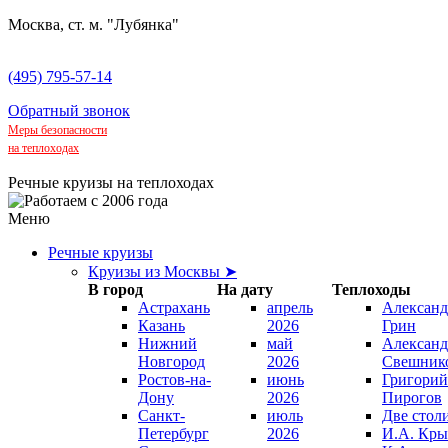
Москва, ст. м. "Лубянка"
(495) 795-57-14
Обратный звонок
Меры безопасности
на теплоходах
Речные круизы на теплоходах
Меню
Речные круизы
Круизы из Москвы ➤
В город
На дату
Теплоходы
Астрахань
апрель
Александ
Казань
2026
Грин
Нижний
май
Александ
Новгород
2026
Свешник
Ростов-на-
июнь
Григорий
Дону
2026
Пирогов
Санкт-
июль
Две стол
Петербург
2026
И.А. Кры