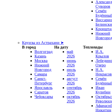
Александ
Суворов
Семён
Будённы
Виссари
Белинск
Кроншта
Нижний
Новгоро
Круизы из Астрахани ➤
В город
На дату
Теплоходы
Волгоград
май
И.А.
Казань
2026
Крылов
Москва
июнь
Лебедино
Нижний
2026
Озеро
Новгород
июль
Н.А.
Самара
2026
Некрасов
Санкт-
август
Семён
Петербург
2026
Будённы
Ярославль
сентябрь
Иван
Саратов
2026
Кулибин
Чебоксары
октябрь
Октябрьс
2026
Революц
Афанаси
Никитин