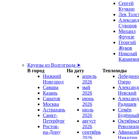
Сергей
Кучкин
Лев Толс
Александ
Суворов
Михаил
Фрунзе
Георгий
Жуков
Николай
Карамзи
Круизы из Волгограда ➤
В город
На дату
Теплоходы
Нижний
апрель
Лебедино
Новгород
2026
Озеро
Самара
май
Александ
Казань
2026
Невский
Саратов
июнь
Александ
Москва
2026
Радищев
Астрахань
июль
Семён
Санкт-
2026
Будённы
Петербург
август
Октябрьс
Ростов-
2026
Революц
на-Дону
сентябрь
Афанаси
2026
Никитин