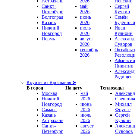
Астрахань
2026
Невский
Санкт-
май
Сергей
Петербург
2026
Кучкин
Волгоград
июнь
Семён
Казань
2026
Будённы
Нижний
июль
Иван
Новгород
2026
Кулибин
Пермь
август
Александ
2026
Суворов
сентябрь
Октябрьс
2026
Революц
Афанаси
Никитин
Александ
Радищев
Круизы из Ярославля ➤
В город
На дату
Теплоходы
Москва
май
Александ
Нижний
2026
Свешник
Новгород
июнь
Михаил
Самара
2026
Фрунзе
Казань
июль
Сергей
Астрахань
2026
Кучкин
Санкт-
август
Александ
Петербург
2026
Суворов