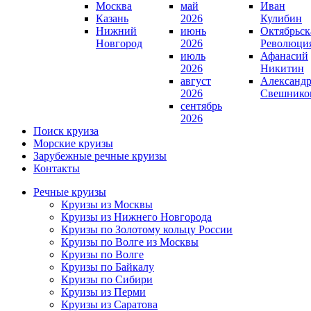
Москва
май
Иван
Казань
2026
Кулибин
Нижний
июнь
Октябрьск
Новгород
2026
Революци
июль
Афанасий
2026
Никитин
август
Александ
2026
Свешнико
сентябрь
2026
Поиск круиза
Морские круизы
Зарубежные речные круизы
Контакты
Речные круизы
Круизы из Москвы
Круизы из Нижнего Новгорода
Круизы по Золотому кольцу России
Круизы по Волге из Москвы
Круизы по Волге
Круизы по Байкалу
Круизы по Сибири
Круизы из Перми
Круизы из Саратова