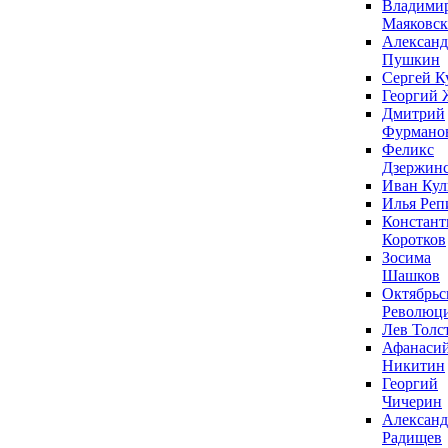
Владими
Маяковс
Александ
Пушкин
Сергей К
Георгий 
Дмитрий
Фурмано
Феликс
Дзержин
Иван Ку
Илья Реп
Констант
Коротков
Зосима
Шашков
Октябрьс
Революц
Лев Толс
Афанаси
Никитин
Георгий
Чичерин
Александ
Радищев