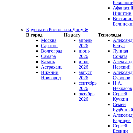
Революц
Афанаси
Никитин
Виссарио
Белински
Круизы из Ростова-на-Дону ➤
В город
На дату
Теплоходы
Москва
апрель
Александ
Саратов
2026
Бенуа
Волгоград
июнь
Лунная
Самара
2026
Соната
Казань
июль
Александ
Астрахань
2026
Невский
Нижний
август
Александ
Новгород
2026
Суворов
сентябрь
Н.А.
2026
Некрасов
октябрь
Сергей
2026
Кучкин
Семён
Будённы
Александ
Радищев
Сергей
Есенин