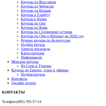
Круизы из Ярославля
Круизы из Чебоксар
Круизы на Валаам
Круизы в Елабугу
Круизы в Кижи
Круизы по Оке
Круизы по Каме
Круизы на Соловецкие острова
Круизы по Оби и Иртышу на 2026 год
Речные круизы по Белоруссии
Подбор круиза
Аренда теплохода
Карта круизов
Информация
Морские круизы
Из Сочи в Турцию
Круизы по Европе, Азии и Африке
Подбор круиза
Контакты
Онлайн оплата
КОНТАКТЫ
Телефон:
(495) 795-57-14