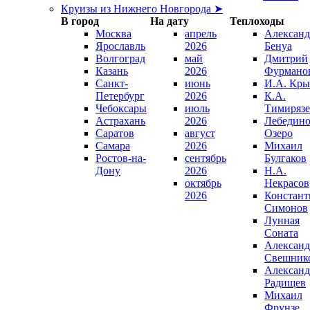
Круизы из Нижнего Новгорода ➤
В город
На дату
Теплоходы
Москва
апрель
Александ
Ярославль
2026
Бенуа
Волгоград
май
Дмитрий
Казань
2026
Фурмано
Санкт-
июнь
И.А. Кры
Петербург
2026
К.А.
Чебоксары
июль
Тимирязе
Астрахань
2026
Лебедино
Саратов
август
Озеро
Самара
2026
Михаил
Ростов-на-
сентябрь
Булгаков
Дону
2026
Н.А.
октябрь
Некрасов
2026
Констант
Симонов
Лунная
Соната
Александ
Свешник
Александ
Радищев
Михаил
Фрунзе