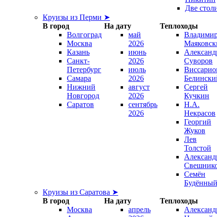
Две стол
Круизы из Перми ➤
В город
На дату
Теплоходы
Волгоград
май
Владими
Москва
2026
Маяковск
Казань
июнь
Александ
Санкт-
2026
Суворов
Петербург
июль
Виссарио
Самара
2026
Белински
Нижний
август
Сергей
Новгород
2026
Кучкин
Саратов
сентябрь
Н.А.
2026
Некрасов
Георгий
Жуков
Лев
Толстой
Александ
Свешник
Семён
Будённы
Круизы из Саратова ➤
В город
На дату
Теплоходы
Москва
апрель
Александ