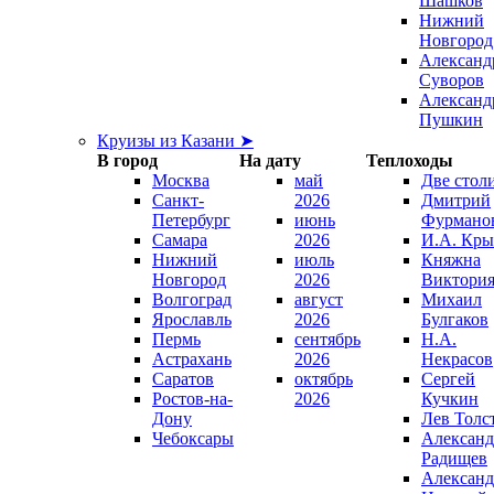
Шашков
Нижний
Новгород
Александ
Суворов
Александ
Пушкин
Круизы из Казани ➤
В город
На дату
Теплоходы
Москва
май
Две стол
Санкт-
2026
Дмитрий
Петербург
июнь
Фурмано
Самара
2026
И.А. Кры
Нижний
июль
Княжна
Новгород
2026
Виктори
Волгоград
август
Михаил
Ярославль
2026
Булгаков
Пермь
сентябрь
Н.А.
Астрахань
2026
Некрасов
Саратов
октябрь
Сергей
Ростов-на-
2026
Кучкин
Дону
Лев Толс
Чебоксары
Александ
Радищев
Александ