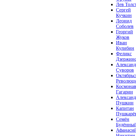
Лев Толс
Сергей
Кучкин
Леонид
Соболев
Георгий
Жуков
Иван
Кулибин
Феликс
Дзержин
Александ
Суворов
Октябрьс
Революц
Космонав
Гагарин
Александ
Пушкин
Капитан
Пушкарё
Семён
Будённы
Афанаси
Никитин