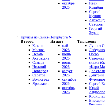
октябрь
Иван
2026
Кулибин
Сергей
Кучкин
Александ
Суворов
Георгий
Жуков
Круизы из Санкт-Петербурга ➤
В город
На дату
Теплоходы
Казань
май
Лунная С
Москва
2026
Лебедино
Пермь
июнь
Озеро
Астрахань
2026
Северная
Самара
июль
сказка (б
Нижний
2026
«Карл Ма
Новгород
август
Две стол
Саратов
2026
Дмитрий
Волгоград
сентябрь
Фурмано
Ярославль
2026
Сергей Е
октябрь
Юрий
2026
Андропо
Кроншта
Виссарио
Белински