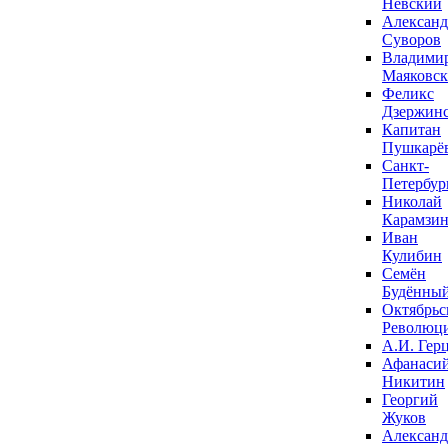
Невский
Александ
Суворов
Владими
Маяковс
Феликс
Дзержин
Капитан
Пушкарё
Санкт-
Петербур
Николай
Карамзи
Иван
Кулибин
Семён
Будённы
Октябрьс
Революц
А.И. Гер
Афанаси
Никитин
Георгий
Жуков
Александ