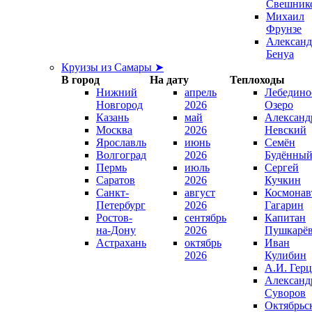
Свешник
Михаил
Фрунзе
Александ
Бенуа
Круизы из Самары ➤
В город
На дату
Теплоходы
Нижний
апрель
Лебедино
Новгород
2026
Озеро
Казань
май
Александ
Москва
2026
Невский
Ярославль
июнь
Семён
Волгоград
2026
Будённы
Пермь
июль
Сергей
Саратов
2026
Кучкин
Санкт-
август
Космонав
Петербург
2026
Гагарин
Ростов-
сентябрь
Капитан
на-Дону
2026
Пушкарё
Астрахань
октябрь
Иван
2026
Кулибин
А.И. Гер
Александ
Суворов
Октябрьс