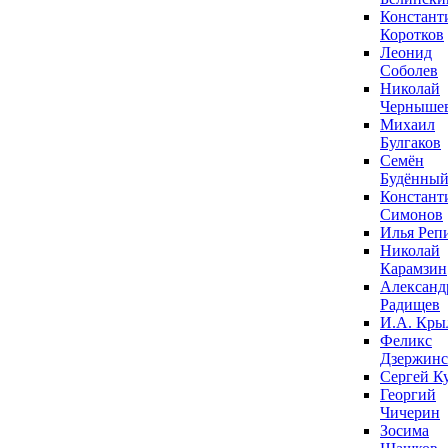
Констант
Коротков
Леонид
Соболев
Николай
Черныше
Михаил
Булгаков
Семён
Будённы
Констант
Симонов
Илья Реп
Николай
Карамзин
Александ
Радищев
И.А. Кры
Феликс
Дзержин
Сергей К
Георгий
Чичерин
Зосима