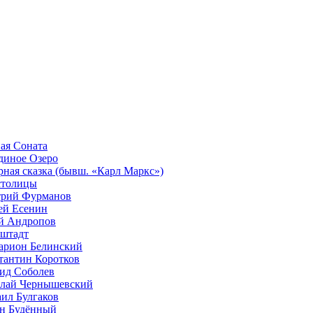
ая Соната
диное Озеро
рная сказка (бывш. «Карл Маркс»)
столицы
рий Фурманов
ей Есенин
 Андропов
штадт
арион Белинский
тантин Коротков
ид Соболев
лай Чернышевский
ил Булгаков
н Будённый