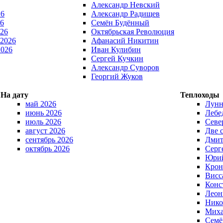
Александр Невский
26
Александр Радищев
6
Семён Будённый
026
Октябрьская Революция
 2026
Афанасий Никитин
2026
Иван Кулибин
Сергей Кучкин
Александр Суворов
Георгий Жуков
На дату
Теплоходы
май 2026
Лунн
июнь 2026
Лебе
июль 2026
Севе
август 2026
Две 
сентябрь 2026
Дмит
октябрь 2026
Серг
Юрий
Крон
Висс
Конс
Леон
Нико
Миха
Семё