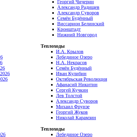
Георгий Чичерин
Александр Радищев
Александр Суворов
Семён Будённый
Виссарион Белинский
Кронштадт
Нижний Новгород
Теплоходы
И.А. Крылов
26
Лебединое Озеро
6
Н.А. Некрасов
026
Семён Будённый
 2026
Иван Кулибин
2026
Октябрьская Революция
Афанасий Никитин
Сергей Кучкин
Лев Толстой
Александр Суворов
Михаил Фрунзе
Георгий Жуков
Николай Карамзин
Теплоходы
026
Лебединое Озеро