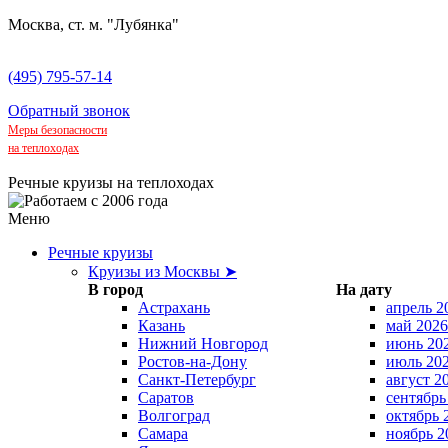
Москва, ст. м. "Лубянка"
(495) 795-57-14
Обратный звонок
Меры безопасности
на теплоходах
Речные круизы на теплоходах
Меню
Речные круизы
Круизы из Москвы ➤
В город
На дату
Астрахань
апрель 2
Казань
май 2026
Нижний Новгород
июнь 20
Ростов-на-Дону
июль 20
Санкт-Петербург
август 2
Саратов
сентябрь
Волгоград
октябрь 
Самара
ноябрь 2