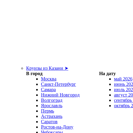
Круизы из Казани ➤
В город
На дату
Москва
май 2026
Санкт-Петербург
июнь 20
Самара
июль 202
Нижний Новгород
август 2
Волгоград
сентябрь
Ярославль
октябрь 
Пермь
Астрахань
Саратов
Ростов-на-Дону
Чебоксары