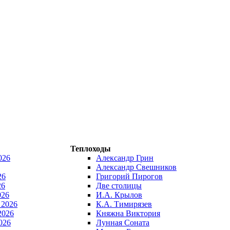
Теплоходы
026
Александр Грин
Александр Свешников
26
Григорий Пирогов
26
Две столицы
026
И.А. Крылов
 2026
К.А. Тимирязев
2026
Княжна Виктория
026
Лунная Соната