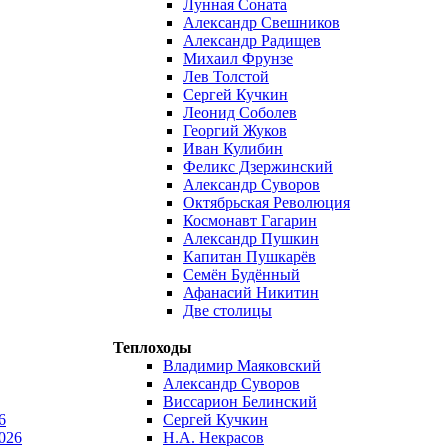
Лунная Соната
Александр Свешников
Александр Радищев
Михаил Фрунзе
Лев Толстой
Сергей Кучкин
Леонид Соболев
Георгий Жуков
Иван Кулибин
Феликс Дзержинский
Александр Суворов
Октябрьская Революция
Космонавт Гагарин
Александр Пушкин
Капитан Пушкарёв
Семён Будённый
Афанасий Никитин
Две столицы
Теплоходы
Владимир Маяковский
Александр Суворов
Виссарион Белинский
6
Сергей Кучкин
026
Н.А. Некрасов