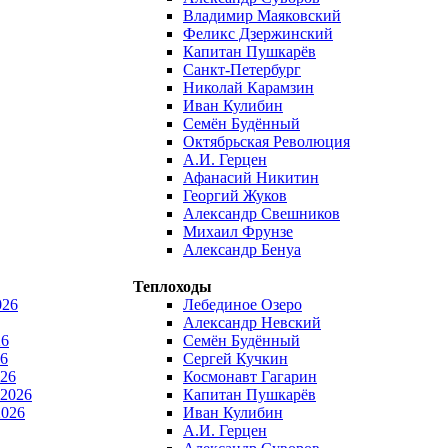
Владимир Маяковский
Феликс Дзержинский
Капитан Пушкарёв
Санкт-Петербург
Николай Карамзин
Иван Кулибин
Семён Будённый
Октябрьская Революция
А.И. Герцен
Афанасий Никитин
Георгий Жуков
Александр Свешников
Михаил Фрунзе
Александр Бенуа
Теплоходы
026
Лебединое Озеро
Александр Невский
26
Семён Будённый
6
Сергей Кучкин
026
Космонавт Гагарин
 2026
Капитан Пушкарёв
2026
Иван Кулибин
А.И. Герцен