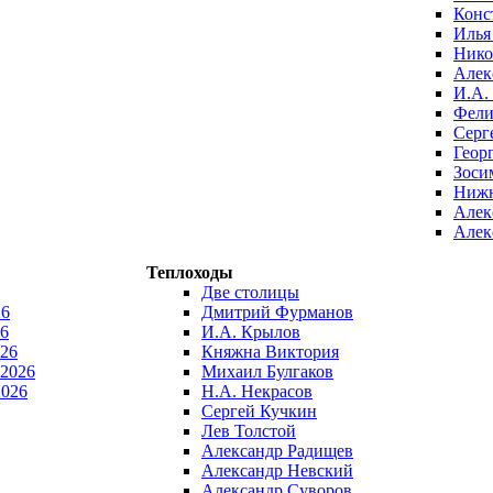
Конс
Илья
Нико
Алек
И.А.
Фели
Серг
Геор
Зоси
Нижн
Алек
Алек
Теплоходы
Две столицы
26
Дмитрий Фурманов
6
И.А. Крылов
026
Княжна Виктория
 2026
Михаил Булгаков
2026
Н.А. Некрасов
Сергей Кучкин
Лев Толстой
Александр Радищев
Александр Невский
Александр Суворов