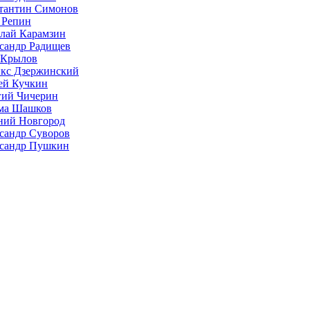
тантин Симонов
 Репин
лай Карамзин
сандр Радищев
 Крылов
кс Дзержинский
ей Кучкин
гий Чичерин
ма Шашков
ий Новгород
сандр Суворов
сандр Пушкин