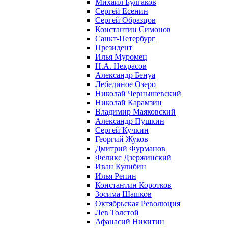
Михаил Булгаков
Сергей Есенин
Сергей Образцов
Константин Симонов
Санкт-Петербург
Президент
Илья Муромец
Н.А. Некрасов
Александр Бенуа
Лебединое Озеро
Николай Чернышевский
Николай Карамзин
Владимир Маяковский
Александр Пушкин
Сергей Кучкин
Георгий Жуков
Дмитрий Фурманов
Феликс Дзержинский
Иван Кулибин
Илья Репин
Константин Коротков
Зосима Шашков
Октябрьская Революция
Лев Толстой
Афанасий Никитин