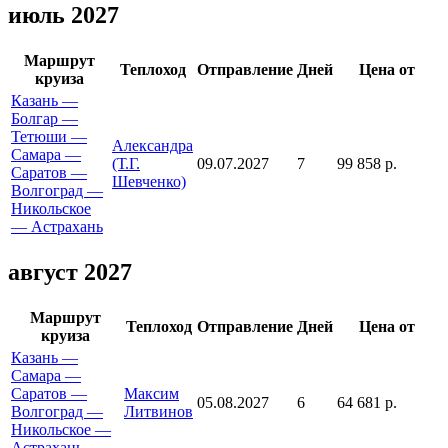
июль 2027
Маршрут
Теплоход
Отправление
Дней
Цена от
круиза
Казань —
Болгар —
Тетюши —
Александра
Самара —
(Т.Г.
09.07.2027
7
99 858 р.
Саратов —
Шевченко)
Волгоград —
Никольское
— Астрахань
август 2027
Маршрут
Теплоход
Отправление
Дней
Цена от
круиза
Казань —
Самара —
Саратов —
Максим
05.08.2027
6
64 681 р.
Волгоград —
Литвинов
Никольское —
Астрахань