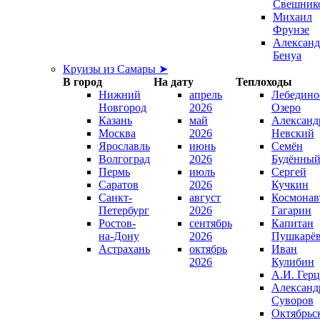
Свешник
Михаил
Фрунзе
Александ
Бенуа
Круизы из Самары ➤
В город
На дату
Теплоходы
Нижний
апрель
Лебедино
Новгород
2026
Озеро
Казань
май
Александ
Москва
2026
Невский
Ярославль
июнь
Семён
Волгоград
2026
Будённы
Пермь
июль
Сергей
Саратов
2026
Кучкин
Санкт-
август
Космонав
Петербург
2026
Гагарин
Ростов-
сентябрь
Капитан
на-Дону
2026
Пушкарё
Астрахань
октябрь
Иван
2026
Кулибин
А.И. Гер
Александ
Суворов
Октябрьс