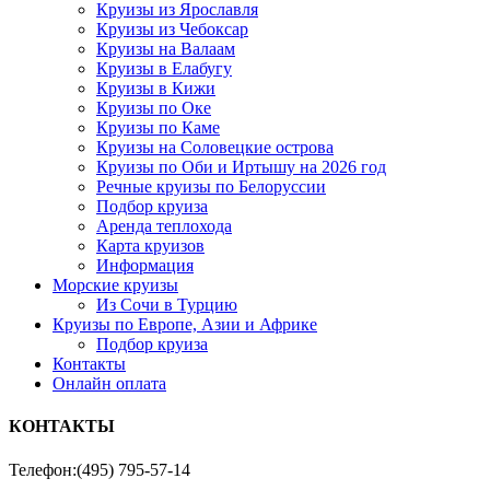
Круизы из Ярославля
Круизы из Чебоксар
Круизы на Валаам
Круизы в Елабугу
Круизы в Кижи
Круизы по Оке
Круизы по Каме
Круизы на Соловецкие острова
Круизы по Оби и Иртышу на 2026 год
Речные круизы по Белоруссии
Подбор круиза
Аренда теплохода
Карта круизов
Информация
Морские круизы
Из Сочи в Турцию
Круизы по Европе, Азии и Африке
Подбор круиза
Контакты
Онлайн оплата
КОНТАКТЫ
Телефон:
(495) 795-57-14