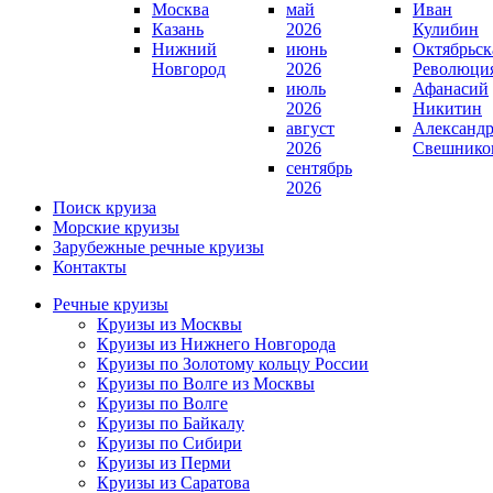
Москва
май
Иван
Казань
2026
Кулибин
Нижний
июнь
Октябрьск
Новгород
2026
Революци
июль
Афанасий
2026
Никитин
август
Александ
2026
Свешнико
сентябрь
2026
Поиск круиза
Морские круизы
Зарубежные речные круизы
Контакты
Речные круизы
Круизы из Москвы
Круизы из Нижнего Новгорода
Круизы по Золотому кольцу России
Круизы по Волге из Москвы
Круизы по Волге
Круизы по Байкалу
Круизы по Сибири
Круизы из Перми
Круизы из Саратова