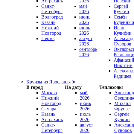
Астрахань
2026
Невский
Санкт-
май
Сергей
Петербург
2026
Кучкин
Волгоград
июнь
Семён
Казань
2026
Будённы
Нижний
июль
Иван
Новгород
2026
Кулибин
Пермь
август
Александ
2026
Суворов
сентябрь
Октябрьс
2026
Революц
Афанаси
Никитин
Александ
Радищев
Круизы из Ярославля ➤
В город
На дату
Теплоходы
Москва
май
Александ
Нижний
2026
Свешник
Новгород
июнь
Михаил
Самара
2026
Фрунзе
Казань
июль
Сергей
Астрахань
2026
Кучкин
Санкт-
август
Александ
Петербург
2026
Суворов