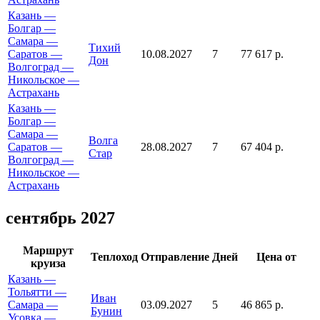
Казань —
Болгар —
Самара —
Тихий
Саратов —
10.08.2027
7
77 617 р.
Дон
Волгоград —
Никольское —
Астрахань
Казань —
Болгар —
Самара —
Волга
Саратов —
28.08.2027
7
67 404 р.
Стар
Волгоград —
Никольское —
Астрахань
сентябрь 2027
Маршрут
Теплоход
Отправление
Дней
Цена от
круиза
Казань —
Тольятти —
Иван
Самара —
03.09.2027
5
46 865 р.
Бунин
Усовка —