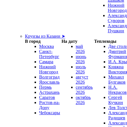
Шашков
Нижний
Новгород
Александ
Суворов
Александ
Пушкин
Круизы из Казани ➤
В город
На дату
Теплоходы
Москва
май
Две стол
Санкт-
2026
Дмитрий
Петербург
июнь
Фурмано
Самара
2026
И.А. Кры
Нижний
июль
Княжна
Новгород
2026
Виктори
Волгоград
август
Михаил
Ярославль
2026
Булгаков
Пермь
сентябрь
Н.А.
Астрахань
2026
Некрасов
Саратов
октябрь
Сергей
Ростов-на-
2026
Кучкин
Дону
Лев Толс
Чебоксары
Александ
Радищев
Александ