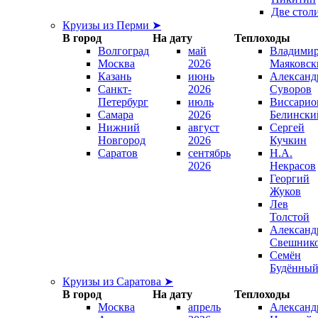
Две стол
Круизы из Перми ➤
В город
На дату
Теплоходы
Волгоград
май
Владими
Москва
2026
Маяковск
Казань
июнь
Александ
Санкт-
2026
Суворов
Петербург
июль
Виссарио
Самара
2026
Белински
Нижний
август
Сергей
Новгород
2026
Кучкин
Саратов
сентябрь
Н.А.
2026
Некрасов
Георгий
Жуков
Лев
Толстой
Александ
Свешник
Семён
Будённы
Круизы из Саратова ➤
В город
На дату
Теплоходы
Москва
апрель
Александ