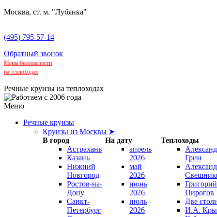
Москва, ст. м. "Лубянка"
(495) 795-57-14
Обратный звонок
Меры безопасности
на теплоходах
Речные круизы на теплоходах
Меню
Речные круизы
Круизы из Москвы ➤
В город
На дату
Теплоходы
Астрахань
апрель
Александ
Казань
2026
Грин
Нижний
май
Александ
Новгород
2026
Свешник
Ростов-на-
июнь
Григорий
Дону
2026
Пирогов
Санкт-
июль
Две стол
Петербург
2026
И.А. Кры