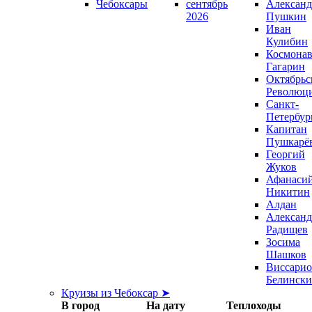
Чебоксары
сентябрь
Александ
2026
Пушкин
Иван
Кулибин
Космонав
Гагарин
Октябрьс
Революц
Санкт-
Петербур
Капитан
Пушкарё
Георгий
Жуков
Афанаси
Никитин
Алдан
Александ
Радищев
Зосима
Шашков
Виссари
Белинск
Круизы из Чебоксар ➤
В город
На дату
Теплоходы