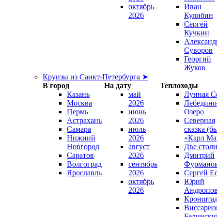
октябрь
Иван
2026
Кулибин
Сергей
Кучкин
Александ
Суворов
Георгий
Жуков
Круизы из Санкт-Петербурга ➤
В город
На дату
Теплоходы
Казань
май
Лунная С
Москва
2026
Лебедино
Пермь
июнь
Озеро
Астрахань
2026
Северная
Самара
июль
сказка (б
Нижний
2026
«Карл Ма
Новгород
август
Две стол
Саратов
2026
Дмитрий
Волгоград
сентябрь
Фурмано
Ярославль
2026
Сергей Е
октябрь
Юрий
2026
Андропо
Кроншта
Виссарио
Белински