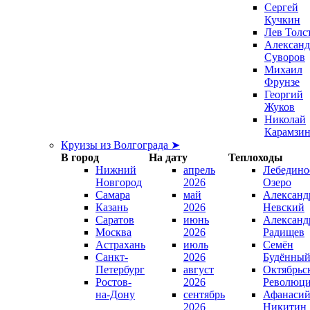
Сергей
Кучкин
Лев Толс
Александ
Суворов
Михаил
Фрунзе
Георгий
Жуков
Николай
Карамзи
Круизы из Волгограда ➤
В город
На дату
Теплоходы
Нижний
апрель
Лебедино
Новгород
2026
Озеро
Самара
май
Александ
Казань
2026
Невский
Саратов
июнь
Александ
Москва
2026
Радищев
Астрахань
июль
Семён
Санкт-
2026
Будённы
Петербург
август
Октябрьс
Ростов-
2026
Революц
на-Дону
сентябрь
Афанаси
2026
Никитин