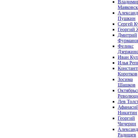
Владими
Маяковс
Александ
Пушкин
Сергей К
Георгий 
Дмитрий
Фурмано
Феликс
Дзержин
Иван Ку
Илья Реп
Констант
Коротков
Зосима
Шашков
Октябрьс
Революц
Лев Толс
Афанаси
Никитин
Георгий
Чичерин
Александ
Радищев