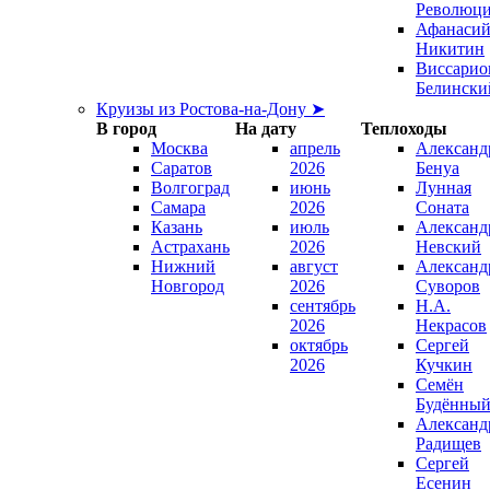
Революц
Афанаси
Никитин
Виссарио
Белински
Круизы из Ростова-на-Дону ➤
В город
На дату
Теплоходы
Москва
апрель
Александ
Саратов
2026
Бенуа
Волгоград
июнь
Лунная
Самара
2026
Соната
Казань
июль
Александ
Астрахань
2026
Невский
Нижний
август
Александ
Новгород
2026
Суворов
сентябрь
Н.А.
2026
Некрасов
октябрь
Сергей
2026
Кучкин
Семён
Будённы
Александ
Радищев
Сергей
Есенин