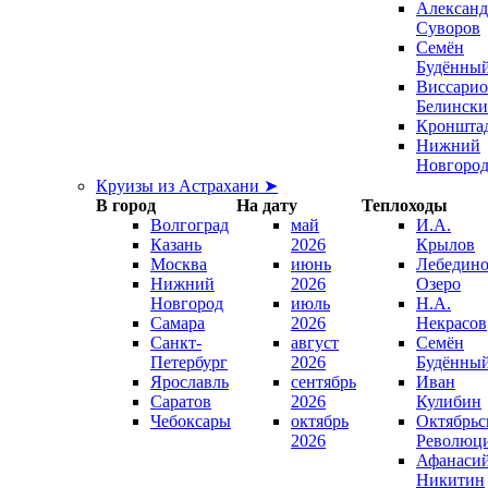
Александ
Суворов
Семён
Будённы
Виссари
Белинск
Кроншта
Нижний
Новгоро
Круизы из Астрахани ➤
В город
На дату
Теплоходы
Волгоград
май
И.А.
Казань
2026
Крылов
Москва
июнь
Лебедино
Нижний
2026
Озеро
Новгород
июль
Н.А.
Самара
2026
Некрасов
Санкт-
август
Семён
Петербург
2026
Будённы
Ярославль
сентябрь
Иван
Саратов
2026
Кулибин
Чебоксары
октябрь
Октябрьс
2026
Революц
Афанаси
Никитин