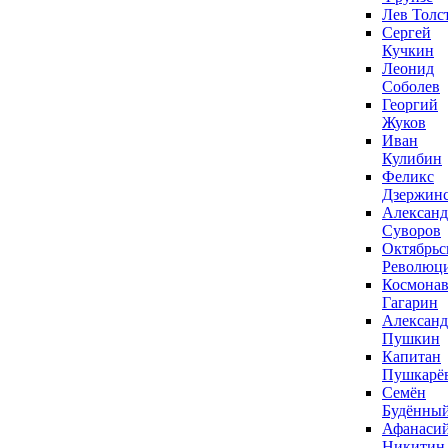
Лев Толс
Сергей
Кучкин
Леонид
Соболев
Георгий
Жуков
Иван
Кулибин
Феликс
Дзержин
Александ
Суворов
Октябрьс
Революц
Космонав
Гагарин
Александ
Пушкин
Капитан
Пушкарё
Семён
Будённы
Афанаси
Никитин