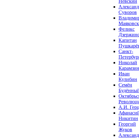
Невский
Александ
Суворов
Владими
Маяковс
Феликс
Дзержин
Капитан
Пушкарё
Санкт-
Петербур
Николай
Карамзи
Иван
Кулибин
Семён
Будённы
Октябрьс
Революц
А.И. Гер
Афанаси
Никитин
Георгий
Жуков
Александ