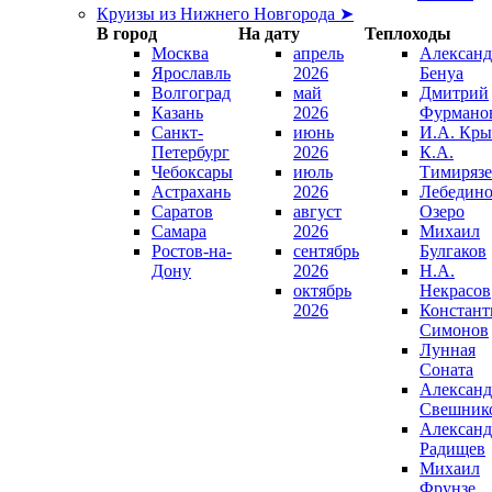
Круизы из Нижнего Новгорода ➤
В город
На дату
Теплоходы
Москва
апрель
Александ
Ярославль
2026
Бенуа
Волгоград
май
Дмитрий
Казань
2026
Фурмано
Санкт-
июнь
И.А. Кры
Петербург
2026
К.А.
Чебоксары
июль
Тимирязе
Астрахань
2026
Лебедино
Саратов
август
Озеро
Самара
2026
Михаил
Ростов-на-
сентябрь
Булгаков
Дону
2026
Н.А.
октябрь
Некрасов
2026
Констант
Симонов
Лунная
Соната
Александ
Свешник
Александ
Радищев
Михаил
Фрунзе