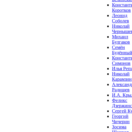
Констант
Коротков
Леонид
Соболев
Николай
Черныше
Михаил
Булгаков
Семён
Будённы
Констант
Симонов
Илья Реп
Николай
Карамзин
Александ
Радищев
И.А. Кры
Феликс
Дзержин
Сергей К
Георгий
Чичерин
Зосима