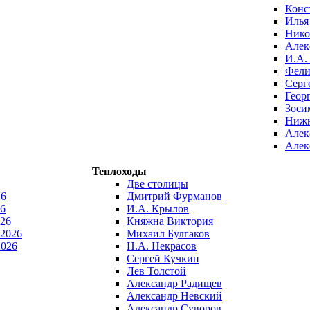
Конс
Илья
Нико
Алек
И.А.
Фели
Серг
Геор
Зоси
Нижн
Алек
Алек
Теплоходы
Две столицы
26
Дмитрий Фурманов
6
И.А. Крылов
026
Княжна Виктория
 2026
Михаил Булгаков
2026
Н.А. Некрасов
Сергей Кучкин
Лев Толстой
Александр Радищев
Александр Невский
Александр Суворов