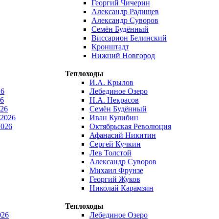
Георгий Чичерин
Александр Радищев
Александр Суворов
Семён Будённый
Виссарион Белинский
Кронштадт
Нижний Новгород
Теплоходы
И.А. Крылов
26
Лебединое Озеро
6
Н.А. Некрасов
026
Семён Будённый
 2026
Иван Кулибин
2026
Октябрьская Революция
Афанасий Никитин
Сергей Кучкин
Лев Толстой
Александр Суворов
Михаил Фрунзе
Георгий Жуков
Николай Карамзин
Теплоходы
026
Лебединое Озеро