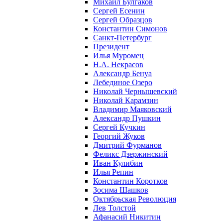
Михаил Булгаков
Сергей Есенин
Сергей Образцов
Константин Симонов
Санкт-Петербург
Президент
Илья Муромец
Н.А. Некрасов
Александр Бенуа
Лебединое Озеро
Николай Чернышевский
Николай Карамзин
Владимир Маяковский
Александр Пушкин
Сергей Кучкин
Георгий Жуков
Дмитрий Фурманов
Феликс Дзержинский
Иван Кулибин
Илья Репин
Константин Коротков
Зосима Шашков
Октябрьская Революция
Лев Толстой
Афанасий Никитин