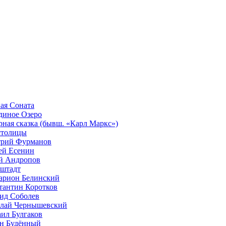
ая Соната
диное Озеро
рная сказка (бывш. «Карл Маркс»)
столицы
рий Фурманов
ей Есенин
 Андропов
штадт
арион Белинский
тантин Коротков
ид Соболев
лай Чернышевский
ил Булгаков
н Будённый