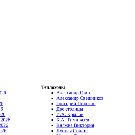
Теплоходы
026
Александр Грин
Александр Свешников
26
Григорий Пирогов
26
Две столицы
026
И.А. Крылов
 2026
К.А. Тимирязев
2026
Княжна Виктория
026
Лунная Соната