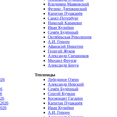
Владимир Маяковский
Феликс Дзержинский
Капитан Пушкарёв
Санкт-Петербург
Николай Карамзин
Иван Кулибин
Семён Будённый
Октябрьская Революция
А.И. Герцен
Афанасий Никитин
Георгий Жуков
Александр Свешников
Михаил Фрунзе
Александр Бенуа
Теплоходы
026
Лебединое Озеро
Александр Невский
26
Семён Будённый
6
Сергей Кучкин
026
Космонавт Гагарин
 2026
Капитан Пушкарёв
2026
Иван Кулибин
А.И. Герцен