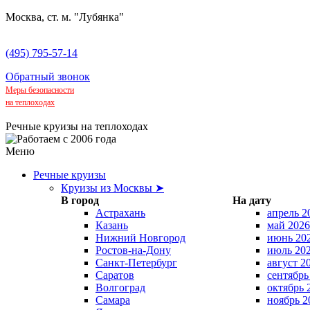
Москва, ст. м. "Лубянка"
(495) 795-57-14
Обратный звонок
Меры безопасности
на теплоходах
Речные круизы на теплоходах
Меню
Речные круизы
Круизы из Москвы ➤
В город
На дату
Астрахань
апрель 2
Казань
май 2026
Нижний Новгород
июнь 20
Ростов-на-Дону
июль 20
Санкт-Петербург
август 2
Саратов
сентябрь
Волгоград
октябрь 
Самара
ноябрь 2