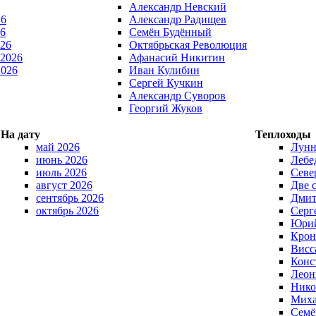
Александр Невский
26
Александр Радищев
6
Семён Будённый
026
Октябрьская Революция
 2026
Афанасий Никитин
2026
Иван Кулибин
Сергей Кучкин
Александр Суворов
Георгий Жуков
На дату
Теплоходы
май 2026
Лунн
июнь 2026
Лебе
июль 2026
Севе
август 2026
Две 
сентябрь 2026
Дмит
октябрь 2026
Серг
Юрий
Крон
Висс
Конс
Леон
Нико
Миха
Семё