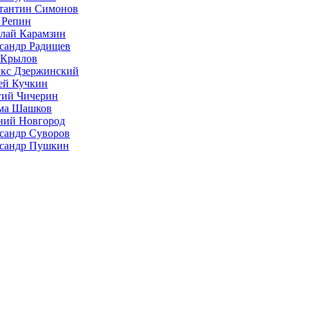
тантин Симонов
 Репин
лай Карамзин
сандр Радищев
 Крылов
кс Дзержинский
ей Кучкин
гий Чичерин
ма Шашков
ий Новгород
сандр Суворов
сандр Пушкин