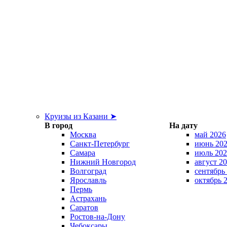
Круизы из Казани ➤
В город
На дату
Москва
май 2026
Санкт-Петербург
июнь 20
Самара
июль 202
Нижний Новгород
август 2
Волгоград
сентябрь
Ярославль
октябрь 
Пермь
Астрахань
Саратов
Ростов-на-Дону
Чебоксары