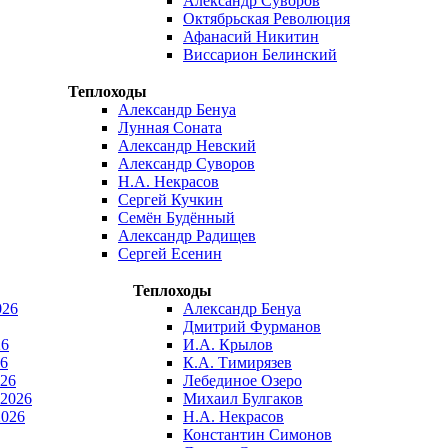
Александр Суворов
Октябрьская Революция
Афанасий Никитин
Виссарион Белинский
Теплоходы
Александр Бенуа
Лунная Соната
Александр Невский
Александр Суворов
Н.А. Некрасов
Сергей Кучкин
Семён Будённый
Александр Радищев
Сергей Есенин
Теплоходы
026
Александр Бенуа
Дмитрий Фурманов
26
И.А. Крылов
6
К.А. Тимирязев
026
Лебединое Озеро
 2026
Михаил Булгаков
2026
Н.А. Некрасов
Константин Симонов