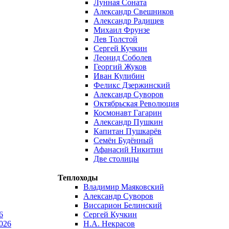
Лунная Соната
Александр Свешников
Александр Радищев
Михаил Фрунзе
Лев Толстой
Сергей Кучкин
Леонид Соболев
Георгий Жуков
Иван Кулибин
Феликс Дзержинский
Александр Суворов
Октябрьская Революция
Космонавт Гагарин
Александр Пушкин
Капитан Пушкарёв
Семён Будённый
Афанасий Никитин
Две столицы
Теплоходы
Владимир Маяковский
Александр Суворов
Виссарион Белинский
6
Сергей Кучкин
026
Н.А. Некрасов