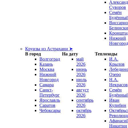
Александ
Суворов
Семён
Будённы
Виссари
Белинск
Кроншта
Нижний
Новгоро
Круизы из Астрахани ➤
В город
На дату
Теплоходы
Волгоград
май
И.А.
Казань
2026
Крылов
Москва
июнь
Лебедино
Нижний
2026
Озеро
Новгород
июль
Н.А.
Самара
2026
Некрасов
Санкт-
август
Семён
Петербург
2026
Будённы
Ярославль
сентябрь
Иван
Саратов
2026
Кулибин
Чебоксары
октябрь
Октябрьс
2026
Революц
Афанаси
Никитин