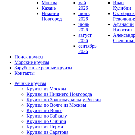
Москва
май
Иван
Казань
2026
Кулибин
Нижний
июнь
Октябрьск
Новгород
2026
Революци
июль
Афанасий
2026
Никитин
август
Александ
2026
Свешнико
сентябрь
2026
Поиск круиза
Морские круизы
Зарубежные речные круизы
Контакты
Речные круизы
Круизы из Москвы
Круизы из Нижнего Новгорода
Круизы по Золотому кольцу России
Круизы по Волге из Москвы
Круизы по Волге
Круизы по Байкалу
Круизы по Сибири
Круизы из Перми
Круизы из Саратова