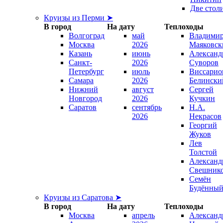
Две стол
Круизы из Перми ➤
В город
На дату
Теплоходы
Волгоград
май
Владими
Москва
2026
Маяковск
Казань
июнь
Александ
Санкт-
2026
Суворов
Петербург
июль
Виссарио
Самара
2026
Белински
Нижний
август
Сергей
Новгород
2026
Кучкин
Саратов
сентябрь
Н.А.
2026
Некрасов
Георгий
Жуков
Лев
Толстой
Александ
Свешник
Семён
Будённы
Круизы из Саратова ➤
В город
На дату
Теплоходы
Москва
апрель
Александ