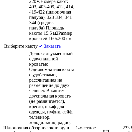
220V.Номера кают:
403, 405-409, 412, 414,
419-422 (шлюпочная
палуба), 323-334, 341-
344 (средняя
палуба).Площадь
каюты 15,5 м2Размер
кроватей 160х200 см
Выберите каюту
✔ Заказать
Делюкс двухместный
с двуспальной
кроватью
Однокомнатная каюта
с удобствами,
рассчитанная на
размещение до двух
человек В каюте:
двуспальная кровать
(не раздвигается),
кресло, шкаф для
одежды, пуфик, сейф,
телевизор,
холодильник, радио,
Шлюпочная
обзорное окно, душ
1-местное
233 
нет