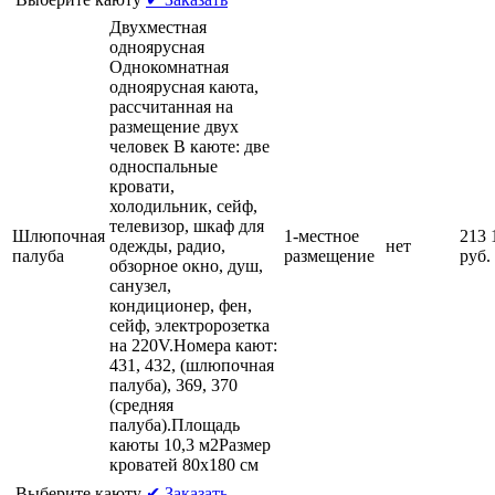
Двухместная
одноярусная
Однокомнатная
одноярусная каюта,
рассчитанная на
размещение двух
человек В каюте: две
односпальные
кровати,
холодильник, сейф,
телевизор, шкаф для
Шлюпочная
1-местное
213 
одежды, радио,
нет
палуба
размещение
руб.
обзорное окно, душ,
санузел,
кондиционер, фен,
сейф, электророзетка
на 220V.Номера кают:
431, 432, (шлюпочная
палуба), 369, 370
(средняя
палуба).Площадь
каюты 10,3 м2Размер
кроватей 80х180 см
Выберите каюту
✔ Заказать