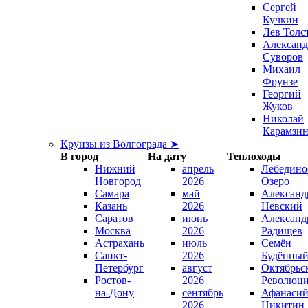
Сергей
Кучкин
Лев Толс
Александ
Суворов
Михаил
Фрунзе
Георгий
Жуков
Николай
Карамзи
Круизы из Волгограда ➤
В город
На дату
Теплоходы
Нижний
апрель
Лебедино
Новгород
2026
Озеро
Самара
май
Александ
Казань
2026
Невский
Саратов
июнь
Александ
Москва
2026
Радищев
Астрахань
июль
Семён
Санкт-
2026
Будённы
Петербург
август
Октябрьс
Ростов-
2026
Революц
на-Дону
сентябрь
Афанаси
2026
Никитин