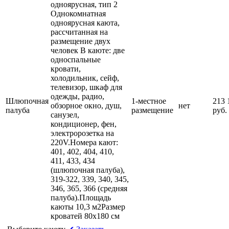
одноярусная, тип 2
Однокомнатная
одноярусная каюта,
рассчитанная на
размещение двух
человек В каюте: две
односпальные
кровати,
холодильник, сейф,
телевизор, шкаф для
одежды, радио,
Шлюпочная
1-местное
213 
обзорное окно, душ,
нет
палуба
размещение
руб.
санузел,
кондиционер, фен,
электророзетка на
220V.Номера кают:
401, 402, 404, 410,
411, 433, 434
(шлюпочная палуба),
319-322, 339, 340, 345,
346, 365, 366 (средняя
палуба).Площадь
каюты 10,3 м2Размер
кроватей 80х180 см