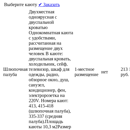
Выберите каюту
✔ Заказать
Двухместная
одноярусная с
двуспальной
кроватью
Однокомнатная каюта
с удобствами,
рассчитанная на
размещение двух
человек В каюте:
двуспальная кровать,
холодильник, сейф,
Шлюпочная
телевизор, шкаф для
1-местное
213 
нет
палуба
одежды, радио,
размещение
руб.
обзорное окно, душ,
санузел,
кондиционер, фен,
электророзетка на
220V. Номера кают:
413, 415-418
(шлюпочная палуба),
335-337 (средняя
палуба).Площадь
каюты 10,3 м2Размер