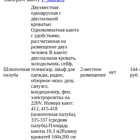
Двухместная
одноярусная с
двуспальной
кроватью
Однокомнатная каюта
с удобствами,
рассчитанная на
размещение двух
человек В каюте:
двуспальная кровать,
холодильник, сейф,
Шлюпочная
телевизор, шкаф для
2-местное
144 
нет
палуба
одежды, радио,
размещение
руб.
обзорное окно, душ,
санузел,
кондиционер, фен,
электророзетка на
220V. Номера кают:
413, 415-418
(шлюпочная палуба),
335-337 (средняя
палуба).Площадь
каюты 10,3 м2Размер
кроватей 160х200 см