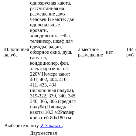
одноярусная каюта,
рассчитанная на
размещение двух
человек В каюте: две
односпальные
кровати,
холодильник, сейф,
телевизор, шкаф для
одежды, радио,
Шлюпочная
2-местное
144 
обзорное окно, душ,
нет
палуба
размещение
руб.
санузел,
кондиционер, фен,
электророзетка на
220V.Номера кают:
401, 402, 404, 410,
411, 433, 434
(шлюпочная палуба),
319-322, 339, 340, 345,
346, 365, 366 (средняя
палуба).Площадь
каюты 10,3 м2Размер
кроватей 80х180 см
Выберите каюту
✔ Заказать
Двухместная