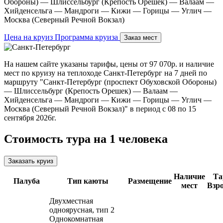
Обороны) — Шлиссельбург (Крепость Орешек) — Валаам —
Хийденсельга — Мандроги — Кижи — Горицы — Углич —
Москва (Северный Речной Вокзал)
Цена на круиз
Программа круиза
Заказ мест
На нашем сайте указаны тарифы, цены от 97 070р. и наличие
мест по круизу на теплоходе Санкт-Петербург на 7 дней по
маршруту "Санкт-Петербург (проспект Обуховской Обороны)
— Шлиссельбург (Крепость Орешек) — Валаам —
Хийденсельга — Мандроги — Кижи — Горицы — Углич —
Москва (Северный Речной Вокзал)" в период с 08 по 15
сентября 2026г.
Стоимость тура на 1 человека
Заказать круиз
Наличие
Та
Палуба
Тип каюты
Размещение
мест
Взр
Двухместная
одноярусная, тип 2
Однокомнатная