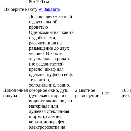
80х190 см
Выберите каюту
✔ Заказать
Делюкс двухместный
с двуспальной
кроватью
Однокомнатная каюта
с удобствами,
рассчитанная на
размещение до двух
человек В каюте:
двуспальная кровать
(не раздвигается),
кресло, шкаф для
одежды, пуфик, сейф,
телевизор,
холодильник, радио,
Шлюпочная
обзорное окно, душ
2-местное
165 
нет
палуба
(душевая штора из
размещение
руб.
водоотталкивающего
материала или
душевая стеклянная
ширма), санузел,
кондиционер, фен,
электророзетка на