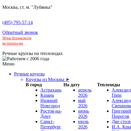
Москва, ст. м. "Лубянка"
(495) 795-57-14
Обратный звонок
Меры безопасности
на теплоходах
Речные круизы на теплоходах
Меню
Речные круизы
Круизы из Москвы ➤
В город
На дату
Теплоходы
Астрахань
апрель
Александ
Казань
2026
Грин
Нижний
май
Александ
Новгород
2026
Свешник
Ростов-на-
июнь
Григорий
Дону
2026
Пирогов
Санкт-
июль
Две стол
Петербург
2026
И.А. Кры