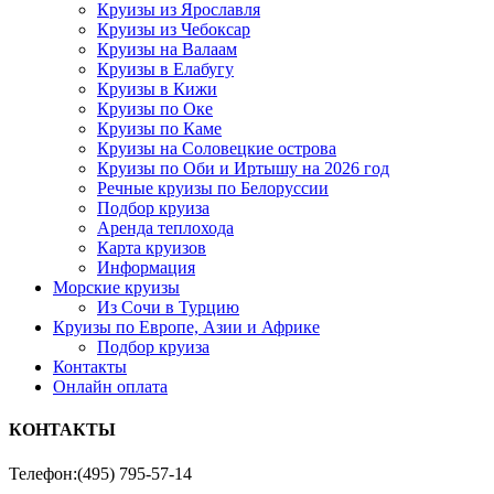
Круизы из Ярославля
Круизы из Чебоксар
Круизы на Валаам
Круизы в Елабугу
Круизы в Кижи
Круизы по Оке
Круизы по Каме
Круизы на Соловецкие острова
Круизы по Оби и Иртышу на 2026 год
Речные круизы по Белоруссии
Подбор круиза
Аренда теплохода
Карта круизов
Информация
Морские круизы
Из Сочи в Турцию
Круизы по Европе, Азии и Африке
Подбор круиза
Контакты
Онлайн оплата
КОНТАКТЫ
Телефон:
(495) 795-57-14