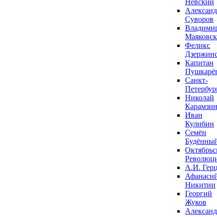
Невский
Александ
Суворов
Владими
Маяковс
Феликс
Дзержин
Капитан
Пушкарё
Санкт-
Петербур
Николай
Карамзи
Иван
Кулибин
Семён
Будённы
Октябрьс
Революц
А.И. Гер
Афанаси
Никитин
Георгий
Жуков
Александ