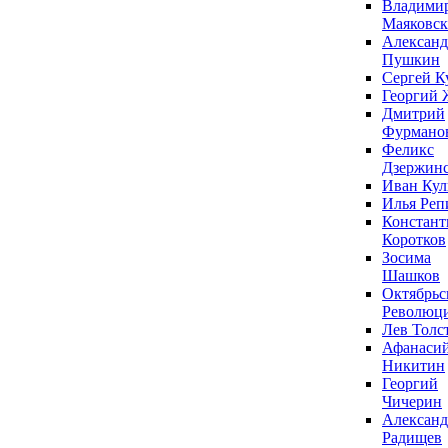
Владими
Маяковс
Александ
Пушкин
Сергей К
Георгий 
Дмитрий
Фурмано
Феликс
Дзержин
Иван Ку
Илья Реп
Констант
Коротков
Зосима
Шашков
Октябрьс
Революц
Лев Толс
Афанаси
Никитин
Георгий
Чичерин
Александ
Радищев