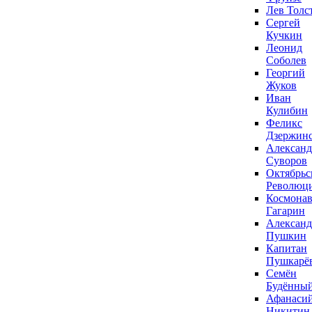
Лев Толс
Сергей
Кучкин
Леонид
Соболев
Георгий
Жуков
Иван
Кулибин
Феликс
Дзержин
Александ
Суворов
Октябрьс
Революц
Космонав
Гагарин
Александ
Пушкин
Капитан
Пушкарё
Семён
Будённы
Афанаси
Никитин