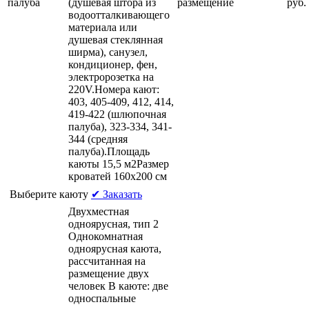
палуба
(душевая штора из
размещение
руб.
водоотталкивающего
материала или
душевая стеклянная
ширма), санузел,
кондиционер, фен,
электророзетка на
220V.Номера кают:
403, 405-409, 412, 414,
419-422 (шлюпочная
палуба), 323-334, 341-
344 (средняя
палуба).Площадь
каюты 15,5 м2Размер
кроватей 160х200 см
Выберите каюту
✔ Заказать
Двухместная
одноярусная, тип 2
Однокомнатная
одноярусная каюта,
рассчитанная на
размещение двух
человек В каюте: две
односпальные