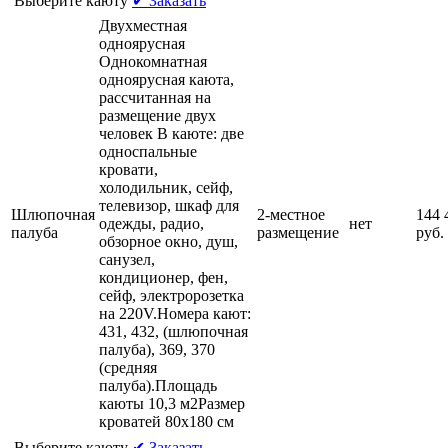
Выберите каюту
✔ Заказать
Двухместная
одноярусная
Однокомнатная
одноярусная каюта,
рассчитанная на
размещение двух
человек В каюте: две
односпальные
кровати,
холодильник, сейф,
телевизор, шкаф для
Шлюпочная
2-местное
144 
одежды, радио,
нет
палуба
размещение
руб.
обзорное окно, душ,
санузел,
кондиционер, фен,
сейф, электророзетка
на 220V.Номера кают:
431, 432, (шлюпочная
палуба), 369, 370
(средняя
палуба).Площадь
каюты 10,3 м2Размер
кроватей 80х180 см
Выберите каюту
✔ Заказать