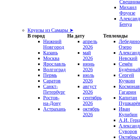
Свешник
Михаил
Фрунзе
Александ
Бенуа
Круизы из Самары ➤
В город
На дату
Теплоходы
Нижний
апрель
Лебедино
Новгород
2026
Озеро
Казань
май
Александ
Москва
2026
Невский
Ярославль
июнь
Семён
Волгоград
2026
Будённы
Пермь
июль
Сергей
Саратов
2026
Кучкин
Санкт-
август
Космонав
Петербург
2026
Гагарин
Ростов-
сентябрь
Капитан
на-Дону
2026
Пушкарё
Астрахань
октябрь
Иван
2026
Кулибин
А.И. Гер
Александ
Суворов
Октябрьс