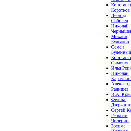
Констант
Коротков
Леонид
Соболев
Николай
Черныше
Михаил
Булгаков
Семён
Будённы
Констант
Симонов
Илья Реп
Николай
Карамзин
Александ
Радищев
И.А. Кры
Феликс
Дзержин
Сергей К
Георгий
Чичерин
Зосима