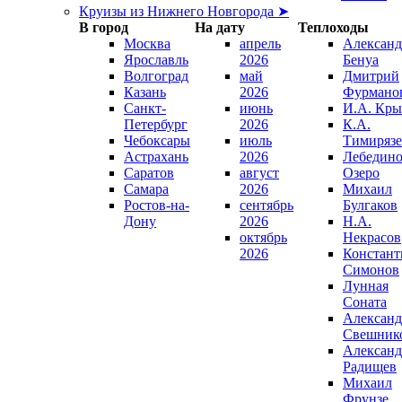
Круизы из Нижнего Новгорода ➤
В город
На дату
Теплоходы
Москва
апрель
Александ
Ярославль
2026
Бенуа
Волгоград
май
Дмитрий
Казань
2026
Фурмано
Санкт-
июнь
И.А. Кры
Петербург
2026
К.А.
Чебоксары
июль
Тимирязе
Астрахань
2026
Лебедино
Саратов
август
Озеро
Самара
2026
Михаил
Ростов-на-
сентябрь
Булгаков
Дону
2026
Н.А.
октябрь
Некрасов
2026
Констант
Симонов
Лунная
Соната
Александ
Свешник
Александ
Радищев
Михаил
Фрунзе