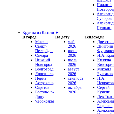
Шашков
Нижний
Новгород
Александ
Суворов
Александ
Пушкин
Круизы из Казани ➤
В город
На дату
Теплоходы
Москва
май
Две стол
Санкт-
2026
Дмитрий
Петербург
июнь
Фурмано
Самара
2026
И.А. Кры
Нижний
июль
Княжна
Новгород
2026
Виктори
Волгоград
август
Михаил
Ярославль
2026
Булгаков
Пермь
сентябрь
Н.А.
Астрахань
2026
Некрасов
Саратов
октябрь
Сергей
Ростов-на-
2026
Кучкин
Дону
Лев Толс
Чебоксары
Александ
Радищев
Александ