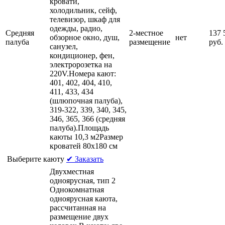
кровати,
холодильник, сейф,
телевизор, шкаф для
одежды, радио,
Средняя
2-местное
137 
обзорное окно, душ,
нет
палуба
размещение
руб.
санузел,
кондиционер, фен,
электророзетка на
220V.Номера кают:
401, 402, 404, 410,
411, 433, 434
(шлюпочная палуба),
319-322, 339, 340, 345,
346, 365, 366 (средняя
палуба).Площадь
каюты 10,3 м2Размер
кроватей 80х180 см
Выберите каюту
✔ Заказать
Двухместная
одноярусная, тип 2
Однокомнатная
одноярусная каюта,
рассчитанная на
размещение двух