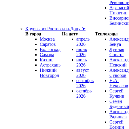
Революц
Афанаси
Никитин
Виссарио
Белински
Круизы из Ростова-на-Дону ➤
В город
На дату
Теплоходы
Москва
апрель
Александ
Саратов
2026
Бенуа
Волгоград
июнь
Лунная
Самара
2026
Соната
Казань
июль
Александ
Астрахань
2026
Невский
Нижний
август
Александ
Новгород
2026
Суворов
сентябрь
Н.А.
2026
Некрасов
октябрь
Сергей
2026
Кучкин
Семён
Будённы
Александ
Радищев
Сергей
Есенин