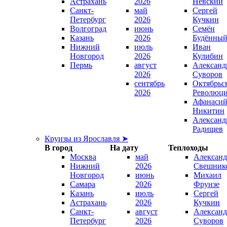
Астрахань
2026
Невский
Санкт-
май
Сергей
Петербург
2026
Кучкин
Волгоград
июнь
Семён
Казань
2026
Будённы
Нижний
июль
Иван
Новгород
2026
Кулибин
Пермь
август
Александ
2026
Суворов
сентябрь
Октябрьс
2026
Революц
Афанаси
Никитин
Александ
Радищев
Круизы из Ярославля ➤
В город
На дату
Теплоходы
Москва
май
Александ
Нижний
2026
Свешник
Новгород
июнь
Михаил
Самара
2026
Фрунзе
Казань
июль
Сергей
Астрахань
2026
Кучкин
Санкт-
август
Александ
Петербург
2026
Суворов