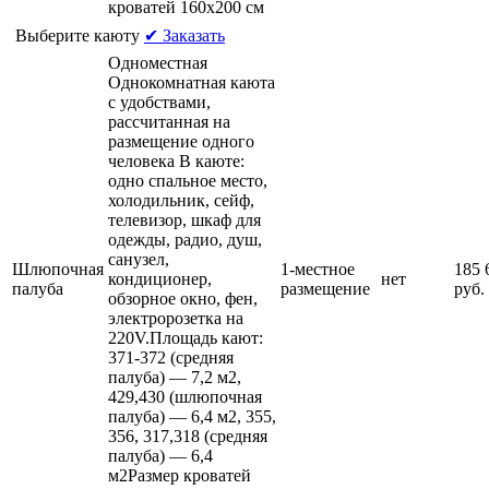
кроватей 160х200 см
Выберите каюту
✔ Заказать
Одноместная
Однокомнатная каюта
с удобствами,
рассчитанная на
размещение одного
человека В каюте:
одно спальное место,
холодильник, сейф,
телевизор, шкаф для
одежды, радио, душ,
санузел,
Шлюпочная
1-местное
185 
кондиционер,
нет
палуба
размещение
руб.
обзорное окно, фен,
электророзетка на
220V.Площадь кают:
371-372 (средняя
палуба) — 7,2 м2,
429,430 (шлюпочная
палуба) — 6,4 м2, 355,
356, 317,318 (средняя
палуба) — 6,4
м2Размер кроватей