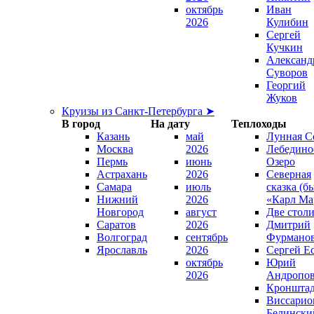
октябрь
Иван
2026
Кулибин
Сергей
Кучкин
Александ
Суворов
Георгий
Жуков
Круизы из Санкт-Петербурга ➤
В город
На дату
Теплоходы
Казань
май
Лунная С
Москва
2026
Лебедино
Пермь
июнь
Озеро
Астрахань
2026
Северная
Самара
июль
сказка (б
Нижний
2026
«Карл Ма
Новгород
август
Две стол
Саратов
2026
Дмитрий
Волгоград
сентябрь
Фурмано
Ярославль
2026
Сергей Е
октябрь
Юрий
2026
Андропо
Кроншта
Виссарио
Белински