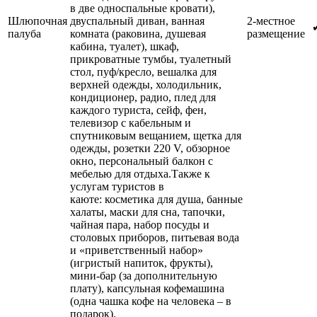
в две односпальные кровати),
Шлюпочная
двуспальный диван, ванная
2-местное
палуба
комната (раковина, душевая
размещение
кабина, туалет), шкаф,
прикроватные тумбы, туалетный
стол, пуф/кресло, вешалка для
верхней одежды, холодильник,
кондиционер, радио, плед для
каждого туриста, сейф, фен,
телевизор с кабельным и
спутниковым вещанием, щетка для
одежды, розетки 220 V, обзорное
окно, персональный балкон с
мебелью для отдыха.Также к
услугам туристов в
каюте: косметика для душа, банные
халаты, маски для сна, тапочки,
чайная пара, набор посуды и
столовых приборов, питьевая вода
и «приветственный набор»
(игристый напиток, фрукты),
мини-бар (за дополнительную
плату), капсульная кофемашина
(одна чашка кофе на человека – в
подарок).