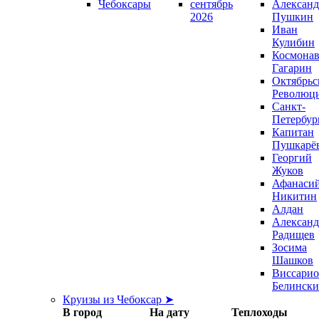
Чебоксары
сентябрь
Александ
2026
Пушкин
Иван
Кулибин
Космонав
Гагарин
Октябрьс
Революц
Санкт-
Петербур
Капитан
Пушкарё
Георгий
Жуков
Афанаси
Никитин
Алдан
Александ
Радищев
Зосима
Шашков
Виссари
Белинск
Круизы из Чебоксар ➤
В город
На дату
Теплоходы