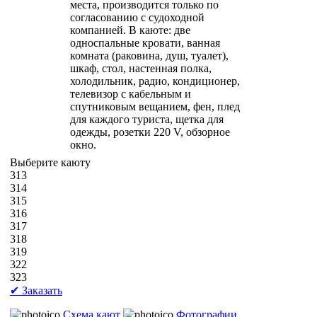
места, производится только по
согласованию с судоходной
компанией. В каюте: две
односпальные кровати, ванная
комната (раковина, душ, туалет),
шкаф, стол, настенная полка,
холодильник, радио, кондиционер,
телевизор с кабельным и
спутниковым вещанием, фен, плед
для каждого туриста, щетка для
одежды, розетки 220 V, обзорное
окно.
Выберите каюту
313
314
315
316
317
318
319
322
323
✔ Заказать
Схема кают
Фотографии