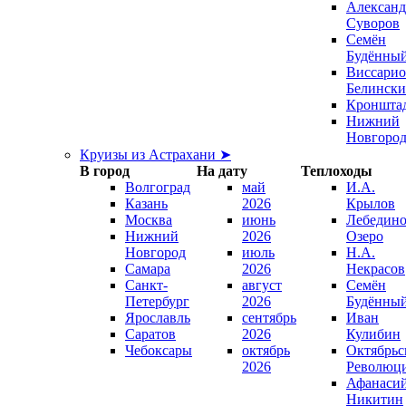
Александ
Суворов
Семён
Будённы
Виссари
Белинск
Кроншта
Нижний
Новгоро
Круизы из Астрахани ➤
В город
На дату
Теплоходы
Волгоград
май
И.А.
Казань
2026
Крылов
Москва
июнь
Лебедино
Нижний
2026
Озеро
Новгород
июль
Н.А.
Самара
2026
Некрасов
Санкт-
август
Семён
Петербург
2026
Будённы
Ярославль
сентябрь
Иван
Саратов
2026
Кулибин
Чебоксары
октябрь
Октябрьс
2026
Революц
Афанаси
Никитин