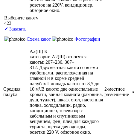
розеток на 220V, кондиционер,
обзорное окно.
Выберите каюту
423
✔ Заказать
Схема кают
Фотографии
А2(III)
К
категории А2(III) относятся
каюты: 207–236, 307–
312. Двухместная каюта со всеми
удобствами, расположенная на
главной и в корме средней
палубах.Площадь каюты от 8,5 до
Средняя
10 м².В каюте: две односпальные
2-местное
палуба
кровати, ванная комната (раковина,
размещение
душ, туалет), шкаф, стол, настенная
полка, холодильник, радио,
кондиционер, телевизор с
кабельным и спутниковым
вещанием, фен, плед для каждого
туриста, щетка для одежды,
розетки 220 V, обзорное окно.