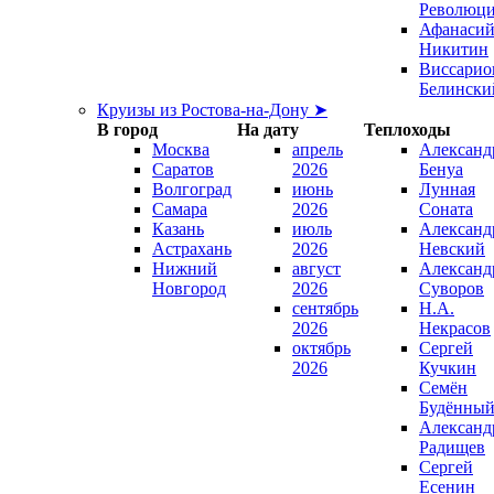
Революц
Афанаси
Никитин
Виссарио
Белински
Круизы из Ростова-на-Дону ➤
В город
На дату
Теплоходы
Москва
апрель
Александ
Саратов
2026
Бенуа
Волгоград
июнь
Лунная
Самара
2026
Соната
Казань
июль
Александ
Астрахань
2026
Невский
Нижний
август
Александ
Новгород
2026
Суворов
сентябрь
Н.А.
2026
Некрасов
октябрь
Сергей
2026
Кучкин
Семён
Будённы
Александ
Радищев
Сергей
Есенин