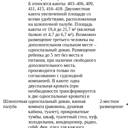
Б относятся каюты: 403–406, 409,
411, 415, 416–418. Двухместная
каюта увеличенной площади со
всеми удобствами, расположенная
на шлюпочной палубе. Площадь
каюты от 19,4 до 21,7 м² (включая
балкон от 4,7 до 6,7 м²). Возможно
размещение третьего человека на
дополнительном спальном месте –
односпальный диван. Размещение
ребенка до 5 лет без места и
питания, при наличии свободного
дополнительного места,
производится только по
согласованию с судоходной
компанией. В каюте: одна
двуспальная кровать (при
необходимости трансформируется
в две односпальные кровати) и
Шлюпочная
односпальный диван, ванная
2-местное
палуба
комната (раковина, душевая
размещение
кабина, туалет), прикроватные
тумбы, шкаф, туалетный стол, пуф,
холодильник, кондиционер, радио,
сейф, фен, плед для каждого