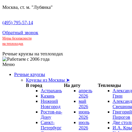
Москва, ст. м. "Лубянка"
(495) 795-57-14
Обратный звонок
Меры безопасности
на теплоходах
Речные круизы на теплоходах
Меню
Речные круизы
Круизы из Москвы ➤
В город
На дату
Теплоходы
Астрахань
апрель
Александ
Казань
2026
Грин
Нижний
май
Александ
Новгород
2026
Свешник
Ростов-на-
июнь
Григорий
Дону
2026
Пирогов
Санкт-
июль
Две стол
Петербург
2026
И.А. Кры