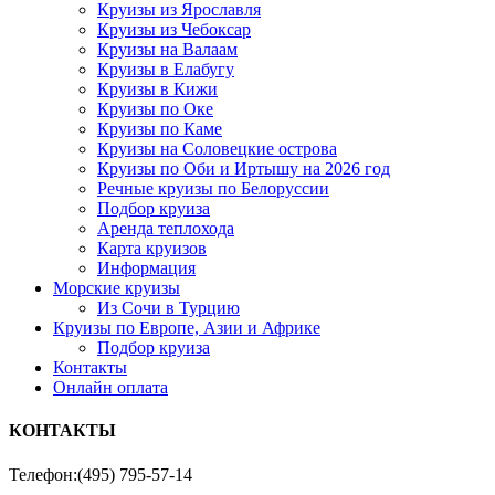
Круизы из Ярославля
Круизы из Чебоксар
Круизы на Валаам
Круизы в Елабугу
Круизы в Кижи
Круизы по Оке
Круизы по Каме
Круизы на Соловецкие острова
Круизы по Оби и Иртышу на 2026 год
Речные круизы по Белоруссии
Подбор круиза
Аренда теплохода
Карта круизов
Информация
Морские круизы
Из Сочи в Турцию
Круизы по Европе, Азии и Африке
Подбор круиза
Контакты
Онлайн оплата
КОНТАКТЫ
Телефон:
(495) 795-57-14