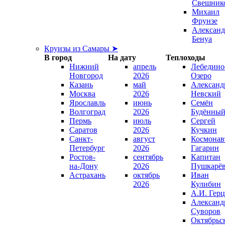
Свешник
Михаил
Фрунзе
Александ
Бенуа
Круизы из Самары ➤
В город
На дату
Теплоходы
Нижний
апрель
Лебедино
Новгород
2026
Озеро
Казань
май
Александ
Москва
2026
Невский
Ярославль
июнь
Семён
Волгоград
2026
Будённы
Пермь
июль
Сергей
Саратов
2026
Кучкин
Санкт-
август
Космонав
Петербург
2026
Гагарин
Ростов-
сентябрь
Капитан
на-Дону
2026
Пушкарё
Астрахань
октябрь
Иван
2026
Кулибин
А.И. Гер
Александ
Суворов
Октябрьс