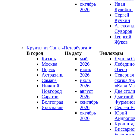
октябрь
Иван
2026
Кулибин
Сергей
Кучкин
Александ
Суворов
Георгий
Жуков
Круизы из Санкт-Петербурга ➤
В город
На дату
Теплоходы
Казань
май
Лунная С
Москва
2026
Лебедино
Пермь
июнь
Озеро
Астрахань
2026
Северная
Самара
июль
сказка (б
Нижний
2026
«Карл Ма
Новгород
август
Две стол
Саратов
2026
Дмитрий
Волгоград
сентябрь
Фурмано
Ярославль
2026
Сергей Е
октябрь
Юрий
2026
Андропо
Кроншта
Виссарио
Белински