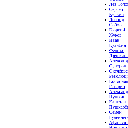
Лев Толс
Сергей
Кучкин
Леонид
Соболев
Георгий
Жуков
Иван
Кулибин
Феликс
Дзержин
Александ
Суворов
Октябрьс
Революц
Космонав
Гагарин
Александ
Пушкин
Капитан
Пушкарё
Семён
Будённы
Афанаси
Никитин