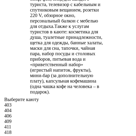
туриста, телевизор с кабельным и
спутниковым вещанием, розетки
220 V, обзорное окно,
персональный балкон с мебелью
для отдыха.Также к услугам
туристов в каюте: косметика для
душа, туалетные принадлежности,
щетка для одежды, банные халаты,
маски для сна, тапочки, чайная
пара, набор посуды и столовых
приборов, питьевая вода и
«приветственный набор»
(игристый напиток, фрукты),
мини-бар (за дополнительную
плату), капсульная кофемашина
(одна чашка кофе на человека – в
подарок).
Выберите каюту
403
404
406
409
411
418