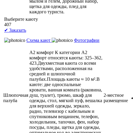
мылом и гелем, дорожный набор,
щетка для одежды, плед для
каждого туриста.
Выберите каюту
407
✔ Заказать
Схема кают
Фотографии
А2 комфорт
К категории А2
комфорт относятся каюты: 325–362,
423.Двухместная каюта со всеми
удобствами, расположенная на
средней и шлюпочной
палубах.Площадь каюты ≈ 10 м².В
каюте: две односпальные
кровати, ванная комната (раковина,
Шлюпочная
душ, туалет), трюмо, шкаф для
2-местное
палуба
одежды, стол, мягкий пуф, вешалка
размещение
для верхней одежды, зеркало,
радио, телевизор с кабельным и
спутниковым вещанием, телефон,
холодильник, тапочки, фен, набор
посуды, пледы, щетка для одежды,
оптимальное кол-во электрических