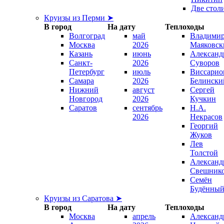
Две стол
Круизы из Перми ➤
В город
На дату
Теплоходы
Волгоград
май
Владими
Москва
2026
Маяковск
Казань
июнь
Александ
Санкт-
2026
Суворов
Петербург
июль
Виссарио
Самара
2026
Белински
Нижний
август
Сергей
Новгород
2026
Кучкин
Саратов
сентябрь
Н.А.
2026
Некрасов
Георгий
Жуков
Лев
Толстой
Александ
Свешник
Семён
Будённы
Круизы из Саратова ➤
В город
На дату
Теплоходы
Москва
апрель
Александ