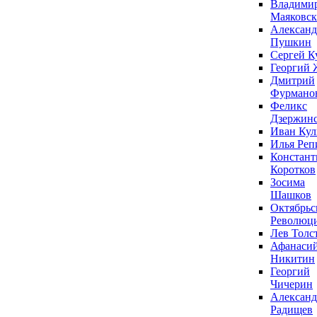
Владими
Маяковс
Александ
Пушкин
Сергей К
Георгий 
Дмитрий
Фурмано
Феликс
Дзержин
Иван Ку
Илья Реп
Констант
Коротков
Зосима
Шашков
Октябрьс
Революц
Лев Толс
Афанаси
Никитин
Георгий
Чичерин
Александ
Радищев