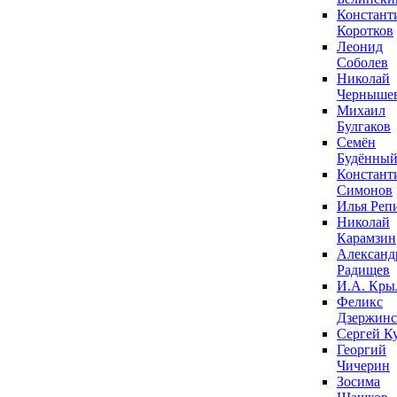
Констант
Коротков
Леонид
Соболев
Николай
Черныше
Михаил
Булгаков
Семён
Будённы
Констант
Симонов
Илья Реп
Николай
Карамзин
Александ
Радищев
И.А. Кры
Феликс
Дзержин
Сергей К
Георгий
Чичерин
Зосима