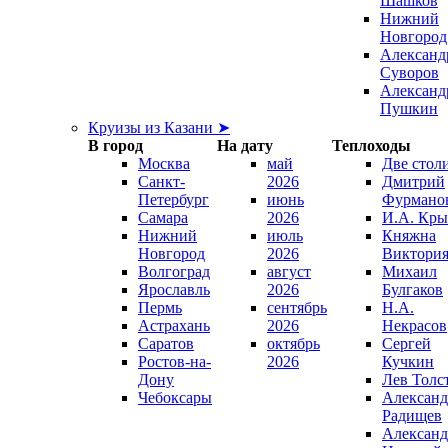
Шашков
Нижний
Новгород
Александ
Суворов
Александ
Пушкин
Круизы из Казани ➤
В город
На дату
Теплоходы
Москва
май
Две стол
Санкт-
2026
Дмитрий
Петербург
июнь
Фурмано
Самара
2026
И.А. Кры
Нижний
июль
Княжна
Новгород
2026
Виктори
Волгоград
август
Михаил
Ярославль
2026
Булгаков
Пермь
сентябрь
Н.А.
Астрахань
2026
Некрасов
Саратов
октябрь
Сергей
Ростов-на-
2026
Кучкин
Дону
Лев Толс
Чебоксары
Александ
Радищев
Александ