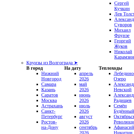
Сергей
Кучкин
Лев Толс
Александ
Суворов
Михаил
Фрунзе
Георгий
Жуков
Николай
Карамзи
Круизы из Волгограда ➤
В город
На дату
Теплоходы
Нижний
апрель
Лебедино
Новгород
2026
Озеро
Самара
май
Александ
Казань
2026
Невский
Саратов
июнь
Александ
Москва
2026
Радищев
Астрахань
июль
Семён
Санкт-
2026
Будённы
Петербург
август
Октябрьс
Ростов-
2026
Революц
на-Дону
сентябрь
Афанаси
2026
Никитин