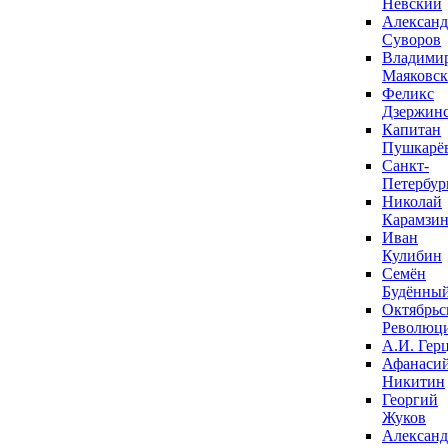
Невский
Александ
Суворов
Владими
Маяковс
Феликс
Дзержин
Капитан
Пушкарё
Санкт-
Петербур
Николай
Карамзи
Иван
Кулибин
Семён
Будённы
Октябрьс
Революц
А.И. Гер
Афанаси
Никитин
Георгий
Жуков
Александ