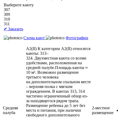
Выберите каюту
307
309
310
311
✔ Заказать
Схема кают
Фотографии
А2(II)
К категории А2(II) относятся
каюты: 313–
324. Двухместная каюта со всеми
удобствами, расположенная на
средней палубе.Площадь каюты ≈
10 м². Возможно размещение
третьего человека
на дополнительном спальном месте
– верхняя полка с мягким
ограждением. В каютах 313, 314
частично ограниченный обзор из-
за находящегося рядом трапа.
Размещение ребенка до 5 лет без
Средняя
2-местное
места и питания, при наличии
палуба
размещение
свободного дополнительного