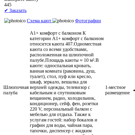
445
✔ Заказать
Схема кают
Фотографии
А1+ комфорт с балконом
К
категории А1+ комфорт с балконом
относится каюта 407.Одноместная
каюта со всеми удобствами,
расположенная на шлюпочной
палубе.Площадь каюты ≈ 10 м².В
каюте: односпальная кровать,
ванная комната (раковина, душ,
туалет), стол, пуф или кресло,
шкаф, зеркало, вешалка для
Шлюпочная
верхней одежды, телевизор с
1-местное
палуба
кабельным и спутниковым
размещение
вещанием, радио, холодильник,
кондиционер, сейф, фен, розетки
220 V, персональный балкон с
мебелью для отдыха. Также к
услугам гостей: набор бокалов и
графин для воды, чайная пара,
тапочки, диспенсер с жидким