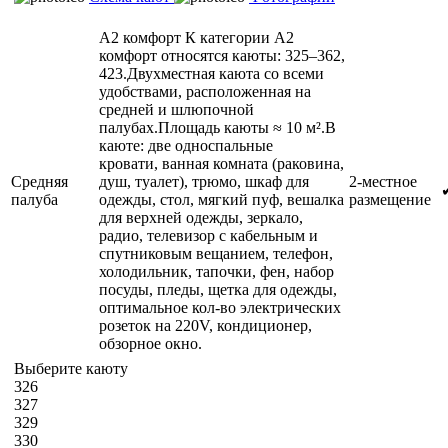
А2 комфорт
К категории А2
комфорт относятся каюты: 325–362,
423.Двухместная каюта со всеми
удобствами, расположенная на
средней и шлюпочной
палубах.Площадь каюты ≈ 10 м².В
каюте: две односпальные
кровати, ванная комната (раковина,
Средняя
душ, туалет), трюмо, шкаф для
2-местное
палуба
одежды, стол, мягкий пуф, вешалка
размещение
для верхней одежды, зеркало,
радио, телевизор с кабельным и
спутниковым вещанием, телефон,
холодильник, тапочки, фен, набор
посуды, пледы, щетка для одежды,
оптимальное кол-во электрических
розеток на 220V, кондиционер,
обзорное окно.
Выберите каюту
326
327
329
330