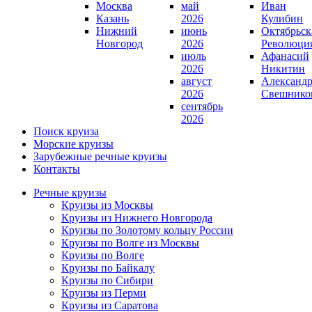
Москва
май
Иван
Казань
2026
Кулибин
Нижний
июнь
Октябрьск
Новгород
2026
Революци
июль
Афанасий
2026
Никитин
август
Александ
2026
Свешнико
сентябрь
2026
Поиск круиза
Морские круизы
Зарубежные речные круизы
Контакты
Речные круизы
Круизы из Москвы
Круизы из Нижнего Новгорода
Круизы по Золотому кольцу России
Круизы по Волге из Москвы
Круизы по Волге
Круизы по Байкалу
Круизы по Сибири
Круизы из Перми
Круизы из Саратова