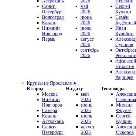
Астрахань
2026
Невский
Санкт-
май
Сергей
Петербург
2026
Кучкин
Волгоград
июнь
Семён
Казань
2026
Будённы
Нижний
июль
Иван
Новгород
2026
Кулибин
Пермь
август
Александ
2026
Суворов
сентябрь
Октябрьс
2026
Революц
Афанаси
Никитин
Александ
Радищев
Круизы из Ярославля ➤
В город
На дату
Теплоходы
Москва
май
Александ
Нижний
2026
Свешник
Новгород
июнь
Михаил
Самара
2026
Фрунзе
Казань
июль
Сергей
Астрахань
2026
Кучкин
Санкт-
август
Александ
Петербург
2026
Суворов