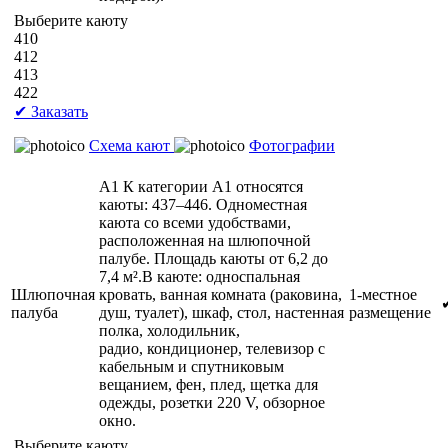
Выберите каюту
410
412
413
422
✔ Заказать
Схема кают
Фотографии
А1
К категории А1 относятся
каюты: 437–446. Одноместная
каюта со всеми удобствами,
расположенная на шлюпочной
палубе. Площадь каюты от 6,2 до
7,4 м².В каюте: односпальная
Шлюпочная
кровать, ванная комната (раковина,
1-местное
палуба
душ, туалет), шкаф, стол, настенная
размещение
полка, холодильник,
радио, кондиционер, телевизор с
кабельным и спутниковым
вещанием, фен, плед, щетка для
одежды, розетки 220 V, обзорное
окно.
Выберите каюту