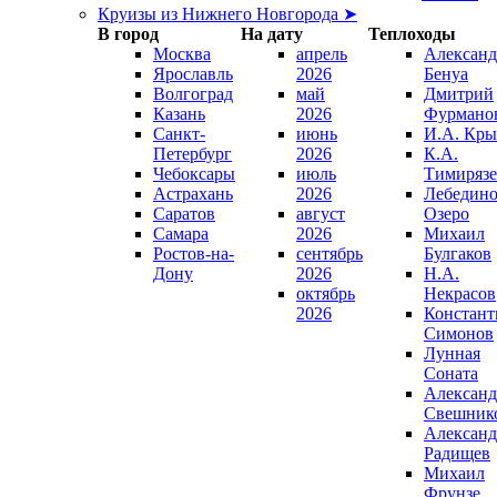
Круизы из Нижнего Новгорода ➤
В город
На дату
Теплоходы
Москва
апрель
Александ
Ярославль
2026
Бенуа
Волгоград
май
Дмитрий
Казань
2026
Фурмано
Санкт-
июнь
И.А. Кры
Петербург
2026
К.А.
Чебоксары
июль
Тимирязе
Астрахань
2026
Лебедино
Саратов
август
Озеро
Самара
2026
Михаил
Ростов-на-
сентябрь
Булгаков
Дону
2026
Н.А.
октябрь
Некрасов
2026
Констант
Симонов
Лунная
Соната
Александ
Свешник
Александ
Радищев
Михаил
Фрунзе