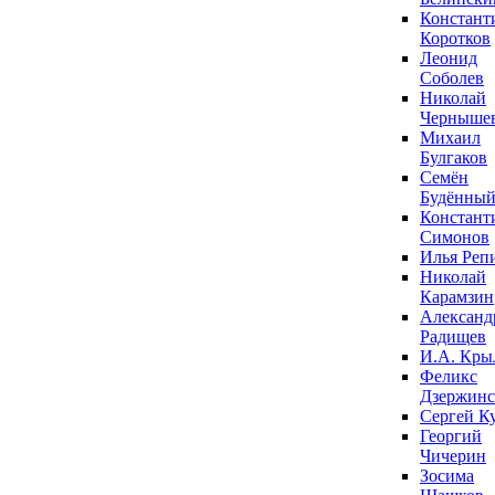
Констант
Коротков
Леонид
Соболев
Николай
Черныше
Михаил
Булгаков
Семён
Будённы
Констант
Симонов
Илья Реп
Николай
Карамзин
Александ
Радищев
И.А. Кры
Феликс
Дзержин
Сергей К
Георгий
Чичерин
Зосима