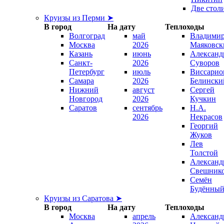
Две стол
Круизы из Перми ➤
В город
На дату
Теплоходы
Волгоград
май
Владими
Москва
2026
Маяковск
Казань
июнь
Александ
Санкт-
2026
Суворов
Петербург
июль
Виссарио
Самара
2026
Белински
Нижний
август
Сергей
Новгород
2026
Кучкин
Саратов
сентябрь
Н.А.
2026
Некрасов
Георгий
Жуков
Лев
Толстой
Александ
Свешник
Семён
Будённы
Круизы из Саратова ➤
В город
На дату
Теплоходы
Москва
апрель
Александ