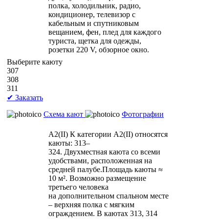
полка, холодильник, радио,
кондиционер, телевизор с
кабельным и спутниковым
вещанием, фен, плед для каждого
туриста, щетка для одежды,
розетки 220 V, обзорное окно.
Выберите каюту
307
308
311
✔ Заказать
Схема кают
Фотографии
А2(II)
К категории А2(II) относятся
каюты: 313–
324. Двухместная каюта со всеми
удобствами, расположенная на
средней палубе.Площадь каюты ≈
10 м². Возможно размещение
третьего человека
на дополнительном спальном месте
– верхняя полка с мягким
ограждением. В каютах 313, 314