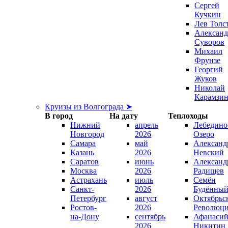
Сергей
Кучкин
Лев Толс
Александ
Суворов
Михаил
Фрунзе
Георгий
Жуков
Николай
Карамзи
Круизы из Волгограда ➤
В город
На дату
Теплоходы
Нижний
апрель
Лебедино
Новгород
2026
Озеро
Самара
май
Александ
Казань
2026
Невский
Саратов
июнь
Александ
Москва
2026
Радищев
Астрахань
июль
Семён
Санкт-
2026
Будённы
Петербург
август
Октябрьс
Ростов-
2026
Революц
на-Дону
сентябрь
Афанаси
2026
Никитин