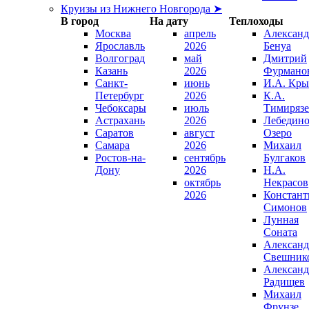
Круизы из Нижнего Новгорода ➤
В город
На дату
Теплоходы
Москва
апрель
Александ
Ярославль
2026
Бенуа
Волгоград
май
Дмитрий
Казань
2026
Фурмано
Санкт-
июнь
И.А. Кры
Петербург
2026
К.А.
Чебоксары
июль
Тимирязе
Астрахань
2026
Лебедино
Саратов
август
Озеро
Самара
2026
Михаил
Ростов-на-
сентябрь
Булгаков
Дону
2026
Н.А.
октябрь
Некрасов
2026
Констант
Симонов
Лунная
Соната
Александ
Свешник
Александ
Радищев
Михаил
Фрунзе