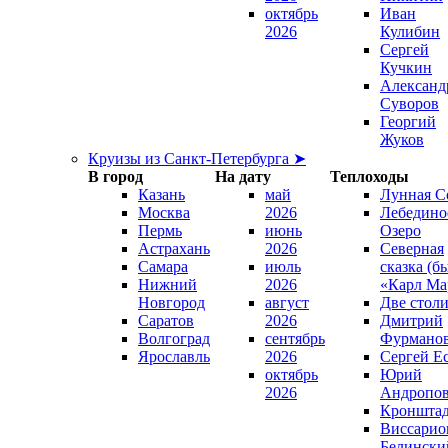
октябрь
Иван
2026
Кулибин
Сергей
Кучкин
Александ
Суворов
Георгий
Жуков
Круизы из Санкт-Петербурга ➤
В город
На дату
Теплоходы
Казань
май
Лунная С
Москва
2026
Лебедино
Пермь
июнь
Озеро
Астрахань
2026
Северная
Самара
июль
сказка (б
Нижний
2026
«Карл Ма
Новгород
август
Две стол
Саратов
2026
Дмитрий
Волгоград
сентябрь
Фурмано
Ярославль
2026
Сергей Е
октябрь
Юрий
2026
Андропо
Кроншта
Виссарио
Белински