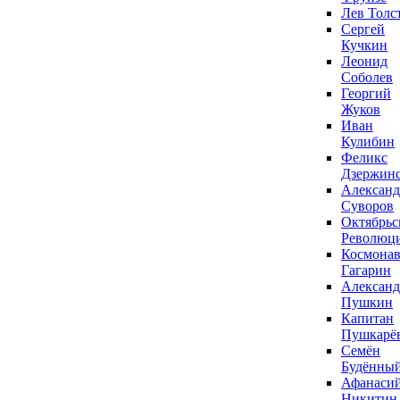
Лев Толс
Сергей
Кучкин
Леонид
Соболев
Георгий
Жуков
Иван
Кулибин
Феликс
Дзержин
Александ
Суворов
Октябрьс
Революц
Космонав
Гагарин
Александ
Пушкин
Капитан
Пушкарё
Семён
Будённы
Афанаси
Никитин