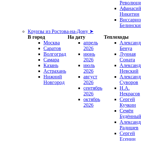
Революц
Афанаси
Никитин
Виссарио
Белински
Круизы из Ростова-на-Дону ➤
В город
На дату
Теплоходы
Москва
апрель
Александ
Саратов
2026
Бенуа
Волгоград
июнь
Лунная
Самара
2026
Соната
Казань
июль
Александ
Астрахань
2026
Невский
Нижний
август
Александ
Новгород
2026
Суворов
сентябрь
Н.А.
2026
Некрасов
октябрь
Сергей
2026
Кучкин
Семён
Будённы
Александ
Радищев
Сергей
Есенин