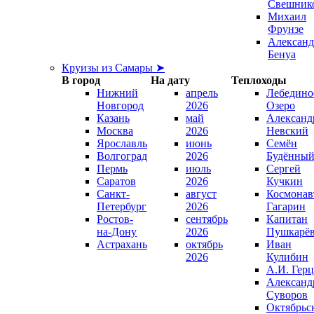
Свешник
Михаил
Фрунзе
Александ
Бенуа
Круизы из Самары ➤
В город
На дату
Теплоходы
Нижний
апрель
Лебедино
Новгород
2026
Озеро
Казань
май
Александ
Москва
2026
Невский
Ярославль
июнь
Семён
Волгоград
2026
Будённы
Пермь
июль
Сергей
Саратов
2026
Кучкин
Санкт-
август
Космонав
Петербург
2026
Гагарин
Ростов-
сентябрь
Капитан
на-Дону
2026
Пушкарё
Астрахань
октябрь
Иван
2026
Кулибин
А.И. Гер
Александ
Суворов
Октябрьс