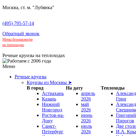
Москва, ст. м. "Лубянка"
(495) 795-57-14
Обратный звонок
Меры безопасности
на теплоходах
Речные круизы на теплоходах
Меню
Речные круизы
Круизы из Москвы ➤
В город
На дату
Теплоходы
Астрахань
апрель
Александ
Казань
2026
Грин
Нижний
май
Александ
Новгород
2026
Свешник
Ростов-на-
июнь
Григорий
Дону
2026
Пирогов
Санкт-
июль
Две стол
Петербург
2026
И.А. Кры