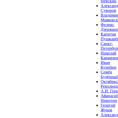
Невский
Александ
Суворов
Владими
Маяковс
Феликс
Дзержин
Капитан
Пушкарё
Санкт-
Петербур
Николай
Карамзи
Иван
Кулибин
Семён
Будённы
Октябрьс
Революц
А.И. Гер
Афанаси
Никитин
Георгий
Жуков
Александ