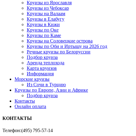
Круизы из Ярославля
Круизы из Чебоксар
Круизы на Валаам
Круизы в Елабугу
Круизы в Кижи
Круизы по Оке
Круизы по Каме
Круизы на Соловецкие острова
Круизы по Оби и Иртышу на 2026 год
Речные круизы по Белоруссии
Подбор круиза
Аренда теплохода
Карта круизов
Информация
Морские круизы
Из Сочи в Турцию
Круизы по Европе, Азии и Африке
Подбор круиза
Контакты
Онлайн оплата
КОНТАКТЫ
Телефон:
(495) 795-57-14