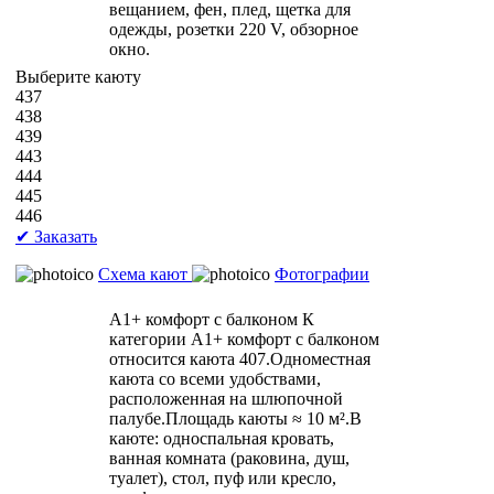
вещанием, фен, плед, щетка для
одежды, розетки 220 V, обзорное
окно.
Выберите каюту
437
438
439
443
444
445
446
✔ Заказать
Схема кают
Фотографии
А1+ комфорт с балконом
К
категории А1+ комфорт с балконом
относится каюта 407.Одноместная
каюта со всеми удобствами,
расположенная на шлюпочной
палубе.Площадь каюты ≈ 10 м².В
каюте: односпальная кровать,
ванная комната (раковина, душ,
туалет), стол, пуф или кресло,