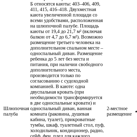
Б относятся каюты: 403–406, 409,
411, 415, 416–418. Двухместная
каюта увеличенной площади со
всеми удобствами, расположенная
на шлюпочной палубе. Площадь
каюты от 19,4 до 21,7 м² (включая
балкон от 4,7 до 6,7 м²). Возможно
размещение третьего человека на
дополнительном спальном месте –
односпальный диван. Размещение
ребенка до 5 лет без места и
питания, при наличии свободного
дополнительного места,
производится только по
согласованию с судоходной
компанией. В каюте: одна
двуспальная кровать (при
необходимости трансформируется
в две односпальные кровати) и
Шлюпочная
односпальный диван, ванная
2-местное
палуба
комната (раковина, душевая
размещение
кабина, туалет), прикроватные
тумбы, шкаф, туалетный стол, пуф,
холодильник, кондиционер, радио,
сейф, фен, плед для каждого