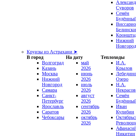
Александ
Суворов
Семён
Будённы
Виссари
Белинск
Кроншта
Нижний
Новгоро
Круизы из Астрахани ➤
В город
На дату
Теплоходы
Волгоград
май
И.А.
Казань
2026
Крылов
Москва
июнь
Лебедино
Нижний
2026
Озеро
Новгород
июль
Н.А.
Самара
2026
Некрасов
Санкт-
август
Семён
Петербург
2026
Будённы
Ярославль
сентябрь
Иван
Саратов
2026
Кулибин
Чебоксары
октябрь
Октябрьс
2026
Революц
Афанаси
Никитин