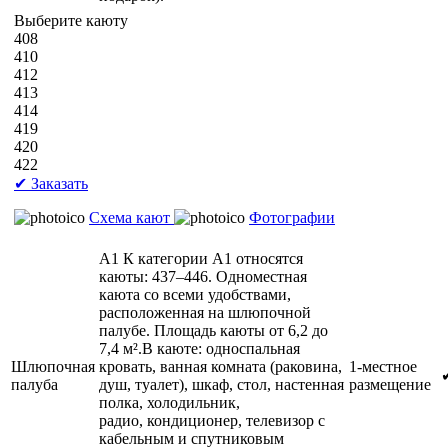
Выберите каюту
408
410
412
413
414
419
420
422
✔ Заказать
Схема кают
Фотографии
А1
К категории А1 относятся
каюты: 437–446. Одноместная
каюта со всеми удобствами,
расположенная на шлюпочной
палубе. Площадь каюты от 6,2 до
7,4 м².В каюте: односпальная
Шлюпочная
кровать, ванная комната (раковина,
1-местное
палуба
душ, туалет), шкаф, стол, настенная
размещение
полка, холодильник,
радио, кондиционер, телевизор с
кабельным и спутниковым