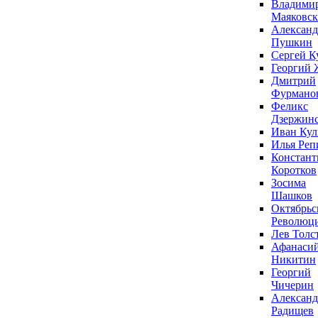
Владими
Маяковс
Александ
Пушкин
Сергей К
Георгий 
Дмитрий
Фурмано
Феликс
Дзержин
Иван Ку
Илья Реп
Констант
Коротков
Зосима
Шашков
Октябрьс
Революц
Лев Толс
Афанаси
Никитин
Георгий
Чичерин
Александ
Радищев