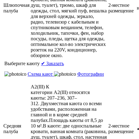
Шлюпочная
душ, туалет), трюмо, шкаф для
2-местное
палуба
одежды, стол, мягкий пуф, вешалка
размещение
для верхней одежды, зеркало,
радио, телевизор с кабельным и
спутниковым вещанием, телефон,
холодильник, тапочки, фен, набор
посуды, пледы, щетка для одежды,
оптимальное кол-во электрических
розеток на 220V, кондиционер,
обзорное окно.
Выберите каюту
✔ Заказать
Схема кают
Фотографии
А2(III)
К
категории А2(III) относятся
каюты: 207–236, 307–
312. Двухместная каюта со всеми
удобствами, расположенная на
главной и в корме средней
палубах.Площадь каюты от 8,5 до
Средняя
10 м².В каюте: две односпальные
2-местное
палуба
кровати, ванная комната (раковина,
размещение
душ, туалет), шкаф, стол, настенная