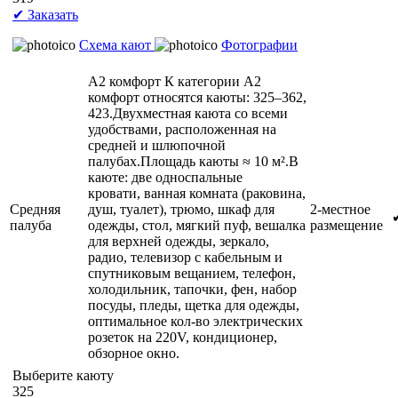
✔ Заказать
Схема кают
Фотографии
А2 комфорт
К категории А2
комфорт относятся каюты: 325–362,
423.Двухместная каюта со всеми
удобствами, расположенная на
средней и шлюпочной
палубах.Площадь каюты ≈ 10 м².В
каюте: две односпальные
кровати, ванная комната (раковина,
Средняя
душ, туалет), трюмо, шкаф для
2-местное
палуба
одежды, стол, мягкий пуф, вешалка
размещение
для верхней одежды, зеркало,
радио, телевизор с кабельным и
спутниковым вещанием, телефон,
холодильник, тапочки, фен, набор
посуды, пледы, щетка для одежды,
оптимальное кол-во электрических
розеток на 220V, кондиционер,
обзорное окно.
Выберите каюту
325