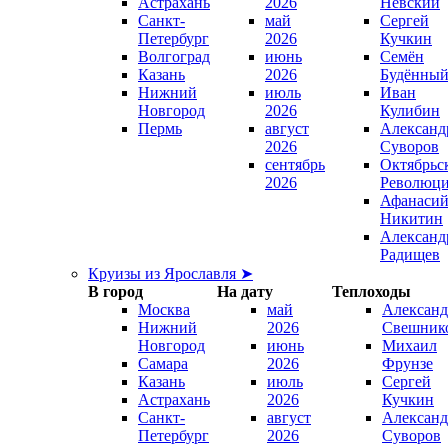
Астрахань
2026
Невский
Санкт-
май
Сергей
Петербург
2026
Кучкин
Волгоград
июнь
Семён
Казань
2026
Будённы
Нижний
июль
Иван
Новгород
2026
Кулибин
Пермь
август
Александ
2026
Суворов
сентябрь
Октябрьс
2026
Революц
Афанаси
Никитин
Александ
Радищев
Круизы из Ярославля ➤
В город
На дату
Теплоходы
Москва
май
Александ
Нижний
2026
Свешник
Новгород
июнь
Михаил
Самара
2026
Фрунзе
Казань
июль
Сергей
Астрахань
2026
Кучкин
Санкт-
август
Александ
Петербург
2026
Суворов