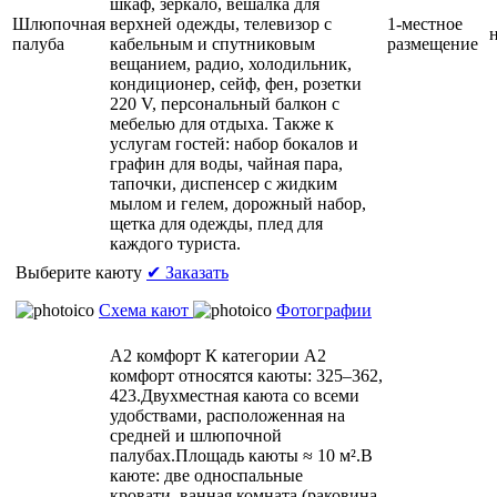
шкаф, зеркало, вешалка для
Шлюпочная
верхней одежды, телевизор с
1-местное
палуба
кабельным и спутниковым
размещение
вещанием, радио, холодильник,
кондиционер, сейф, фен, розетки
220 V, персональный балкон с
мебелью для отдыха. Также к
услугам гостей: набор бокалов и
графин для воды, чайная пара,
тапочки, диспенсер с жидким
мылом и гелем, дорожный набор,
щетка для одежды, плед для
каждого туриста.
Выберите каюту
✔ Заказать
Схема кают
Фотографии
А2 комфорт
К категории А2
комфорт относятся каюты: 325–362,
423.Двухместная каюта со всеми
удобствами, расположенная на
средней и шлюпочной
палубах.Площадь каюты ≈ 10 м².В
каюте: две односпальные
кровати, ванная комната (раковина,