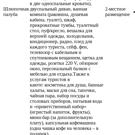
в две односпальные кровати),
Шлюпочная
двуспальный диван, ванная
2-местное
палуба
комната (раковина, душевая
размещение
кабина, туалет), шкаф,
прикроватные тумбы, туалетный
стол, пуф/кресло, вешалка для
верхней одежды, холодильник,
кондиционер, радио, плед для
каждого туриста, сейф, фен,
телевизор с кабельным и
спутниковым вещанием, щетка для
одежды, розетки 220 V, обзорное
окно, персональный балкон с
мебелью для отдыха.Также к
услугам туристов в
каюте: косметика для душа, банные
халаты, маски для сна, тапочки,
чайная пара, набор посуды и
столовых приборов, питьевая вода
и «приветственный набор»
(игристый напиток, фрукты),
мини-бар (за дополнительную
плату), капсульная кофемашина
(одна чашка кофе на человека – в
подарок).