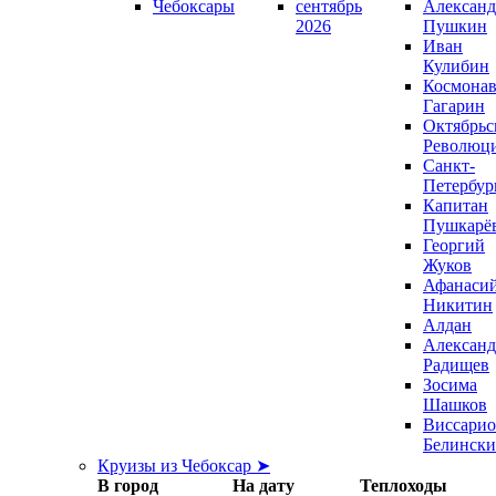
Чебоксары
сентябрь
Александ
2026
Пушкин
Иван
Кулибин
Космонав
Гагарин
Октябрьс
Революц
Санкт-
Петербур
Капитан
Пушкарё
Георгий
Жуков
Афанаси
Никитин
Алдан
Александ
Радищев
Зосима
Шашков
Виссари
Белинск
Круизы из Чебоксар ➤
В город
На дату
Теплоходы