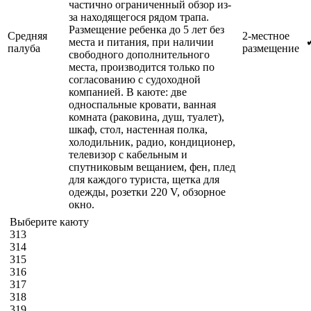
частично ограниченный обзор из-
за находящегося рядом трапа.
Размещение ребенка до 5 лет без
Средняя
2-местное
места и питания, при наличии
палуба
размещение
свободного дополнительного
места, производится только по
согласованию с судоходной
компанией. В каюте: две
односпальные кровати, ванная
комната (раковина, душ, туалет),
шкаф, стол, настенная полка,
холодильник, радио, кондиционер,
телевизор с кабельным и
спутниковым вещанием, фен, плед
для каждого туриста, щетка для
одежды, розетки 220 V, обзорное
окно.
Выберите каюту
313
314
315
316
317
318
319