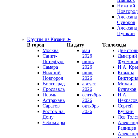
Шашков
Нижний
Новгород
Александ
Суворов
Александ
Пушкин
Круизы из Казани ➤
В город
На дату
Теплоходы
Москва
май
Две стол
Санкт-
2026
Дмитрий
Петербург
июнь
Фурмано
Самара
2026
И.А. Кры
Нижний
июль
Княжна
Новгород
2026
Виктори
Волгоград
август
Михаил
Ярославль
2026
Булгаков
Пермь
сентябрь
Н.А.
Астрахань
2026
Некрасов
Саратов
октябрь
Сергей
Ростов-на-
2026
Кучкин
Дону
Лев Толс
Чебоксары
Александ
Радищев
Александ