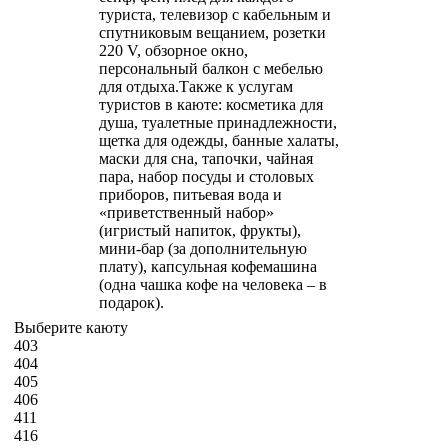
туриста, телевизор с кабельным и
спутниковым вещанием, розетки
220 V, обзорное окно,
персональный балкон с мебелью
для отдыха.Также к услугам
туристов в каюте: косметика для
душа, туалетные принадлежности,
щетка для одежды, банные халаты,
маски для сна, тапочки, чайная
пара, набор посуды и столовых
приборов, питьевая вода и
«приветственный набор»
(игристый напиток, фрукты),
мини-бар (за дополнительную
плату), капсульная кофемашина
(одна чашка кофе на человека – в
подарок).
Выберите каюту
403
404
405
406
411
416