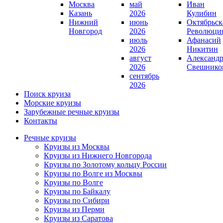
Москва
май
Иван
Казань
2026
Кулибин
Нижний
июнь
Октябрьск
Новгород
2026
Революци
июль
Афанасий
2026
Никитин
август
Александ
2026
Свешнико
сентябрь
2026
Поиск круиза
Морские круизы
Зарубежные речные круизы
Контакты
Речные круизы
Круизы из Москвы
Круизы из Нижнего Новгорода
Круизы по Золотому кольцу России
Круизы по Волге из Москвы
Круизы по Волге
Круизы по Байкалу
Круизы по Сибири
Круизы из Перми
Круизы из Саратова