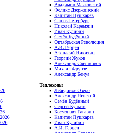
Владимир Маяковский
Феликс Дзержинский
Капитан Пушкарёв
Санкт-Петербург
Николай Карамзин
Иван Кулибин
Семён Будённый
Октябрьская Революция
А.И. Герцен
Афанасий Никитин
Георгий Жуков
Александр Свешников
Михаил Фрунзе
Александр Бенуа
Теплоходы
026
Лебединое Озеро
Александр Невский
26
Семён Будённый
6
Сергей Кучкин
026
Космонавт Гагарин
 2026
Капитан Пушкарёв
2026
Иван Кулибин
А.И. Герцен