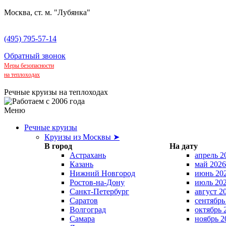
Москва, ст. м. "Лубянка"
(495) 795-57-14
Обратный звонок
Меры безопасности
на теплоходах
Речные круизы на теплоходах
Меню
Речные круизы
Круизы из Москвы ➤
В город
На дату
Астрахань
апрель 2
Казань
май 2026
Нижний Новгород
июнь 20
Ростов-на-Дону
июль 20
Санкт-Петербург
август 2
Саратов
сентябрь
Волгоград
октябрь 
Самара
ноябрь 2