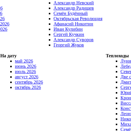
Александр Невский
26
Александр Радищев
6
Семён Будённый
026
Октябрьская Революция
 2026
Афанасий Никитин
2026
Иван Кулибин
Сергей Кучкин
Александр Суворов
Георгий Жуков
На дату
Теплоходы
май 2026
Лунн
июнь 2026
Лебе
июль 2026
Севе
август 2026
Две 
сентябрь 2026
Дмит
октябрь 2026
Серг
Юрий
Крон
Висс
Конс
Леон
Нико
Миха
Семё