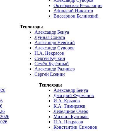
Александр Суворов
Октябрьская Революция
Афанасий Никитин
Виссарион Белинский
Теплоходы
Александр Бенуа
Лунная Соната
Александр Невский
Александр Суворов
Н.А. Некрасов
Сергей Кучкин
Семён Будённый
Александр Радищев
Сергей Есенин
Теплоходы
026
Александр Бенуа
Дмитрий Фурманов
26
И.А. Крылов
6
К.А. Тимирязев
026
Лебединое Озеро
 2026
Михаил Булгаков
2026
Н.А. Некрасов
Константин Симонов