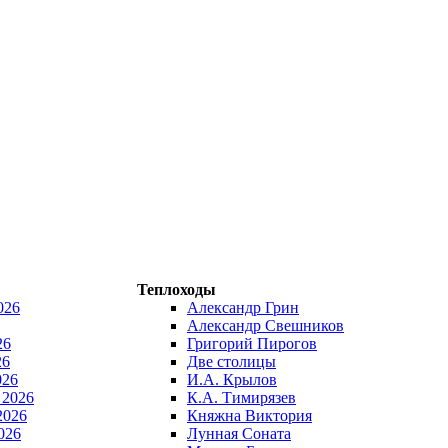
Теплоходы
026
Александр Грин
Александр Свешников
26
Григорий Пирогов
26
Две столицы
026
И.А. Крылов
 2026
К.А. Тимирязев
2026
Княжна Виктория
026
Лунная Соната