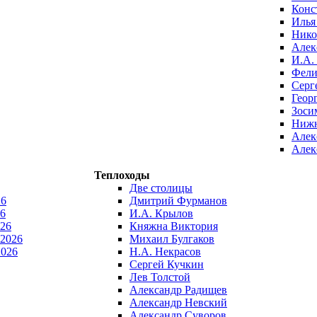
Конс
Илья
Нико
Алек
И.А.
Фели
Серг
Геор
Зоси
Нижн
Алек
Алек
Теплоходы
Две столицы
26
Дмитрий Фурманов
6
И.А. Крылов
026
Княжна Виктория
 2026
Михаил Булгаков
2026
Н.А. Некрасов
Сергей Кучкин
Лев Толстой
Александр Радищев
Александр Невский
Александр Суворов