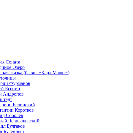
ая Соната
диное Озеро
рная сказка (бывш. «Карл Маркс»)
столицы
рий Фурманов
ей Есенин
 Андропов
штадт
арион Белинский
тантин Коротков
ид Соболев
лай Чернышевский
ил Булгаков
н Будённый