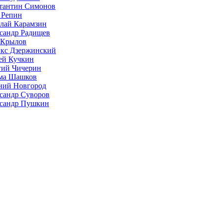
тантин Симонов
 Репин
лай Карамзин
сандр Радищев
 Крылов
кс Дзержинский
ей Кучкин
гий Чичерин
ма Шашков
ий Новгород
сандр Суворов
сандр Пушкин