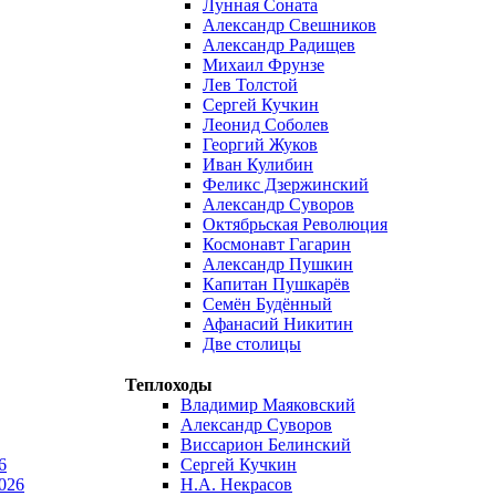
Лунная Соната
Александр Свешников
Александр Радищев
Михаил Фрунзе
Лев Толстой
Сергей Кучкин
Леонид Соболев
Георгий Жуков
Иван Кулибин
Феликс Дзержинский
Александр Суворов
Октябрьская Революция
Космонавт Гагарин
Александр Пушкин
Капитан Пушкарёв
Семён Будённый
Афанасий Никитин
Две столицы
Теплоходы
Владимир Маяковский
Александр Суворов
Виссарион Белинский
6
Сергей Кучкин
026
Н.А. Некрасов