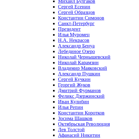
Михаил Булгаков
Сергей Есенин
Сергей Образцов
Константин Симонов
Санкт-Петербург
Президент
Илья Муромец
Н.А. Некрасов
Александр Бенуа
Лебединое Озеро
Николай Чернышевский
Николай Карамзин
Владимир Маяковский
Александр Пушкин
Сергей Кучкин
Георгий Жуков
Дмитрий Фурманов
Феликс Дзержинский
Иван Кулибин
Илья Репин
Константин Коротков
Зосима Шашков
Октябрьская Революция
Лев Толстой
Афанасий Никитин