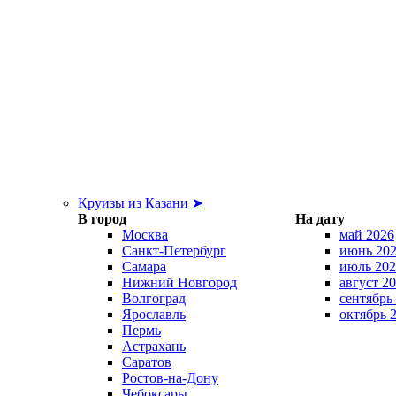
Круизы из Казани ➤
В город
На дату
Москва
май 2026
Санкт-Петербург
июнь 20
Самара
июль 202
Нижний Новгород
август 2
Волгоград
сентябрь
Ярославль
октябрь 
Пермь
Астрахань
Саратов
Ростов-на-Дону
Чебоксары