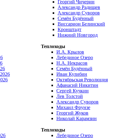
Георгий Чичерин
Александр Радищев
Александр Суворов
Семён Будённый
Виссарион Белинский
Кронштадт
Нижний Новгород
Теплоходы
И.А. Крылов
26
Лебединое Озеро
6
Н.А. Некрасов
026
Семён Будённый
 2026
Иван Кулибин
2026
Октябрьская Революция
Афанасий Никитин
Сергей Кучкин
Лев Толстой
Александр Суворов
Михаил Фрунзе
Георгий Жуков
Николай Карамзин
Теплоходы
026
Лебединое Озеро