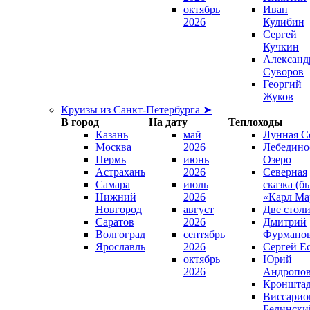
октябрь
Иван
2026
Кулибин
Сергей
Кучкин
Александ
Суворов
Георгий
Жуков
Круизы из Санкт-Петербурга ➤
В город
На дату
Теплоходы
Казань
май
Лунная С
Москва
2026
Лебедино
Пермь
июнь
Озеро
Астрахань
2026
Северная
Самара
июль
сказка (б
Нижний
2026
«Карл Ма
Новгород
август
Две стол
Саратов
2026
Дмитрий
Волгоград
сентябрь
Фурмано
Ярославль
2026
Сергей Е
октябрь
Юрий
2026
Андропо
Кроншта
Виссарио
Белински