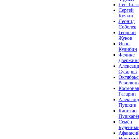
Лев Толс
Сергей
Кучкин
Леонид
Соболев
Георгий
Жуков
Иван
Кулибин
Феликс
Дзержин
Александ
Суворов
Октябрьс
Революц
Космонав
Гагарин
Александ
Пушкин
Капитан
Пушкарё
Семён
Будённы
Афанаси
Никитин