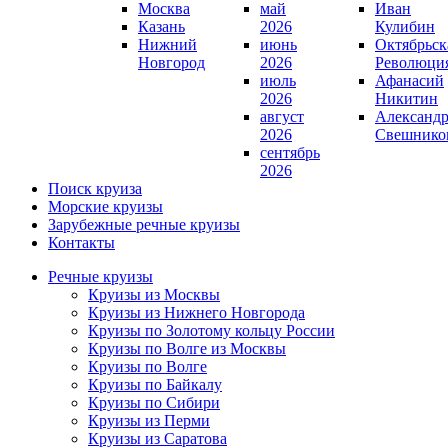
Москва
май
Иван
Казань
2026
Кулибин
Нижний
июнь
Октябрьск
Новгород
2026
Революци
июль
Афанасий
2026
Никитин
август
Александ
2026
Свешнико
сентябрь
2026
Поиск круиза
Морские круизы
Зарубежные речные круизы
Контакты
Речные круизы
Круизы из Москвы
Круизы из Нижнего Новгорода
Круизы по Золотому кольцу России
Круизы по Волге из Москвы
Круизы по Волге
Круизы по Байкалу
Круизы по Сибири
Круизы из Перми
Круизы из Саратова