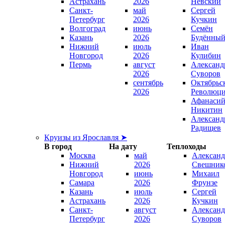
Астрахань
2026
Невский
Санкт-
май
Сергей
Петербург
2026
Кучкин
Волгоград
июнь
Семён
Казань
2026
Будённы
Нижний
июль
Иван
Новгород
2026
Кулибин
Пермь
август
Александ
2026
Суворов
сентябрь
Октябрьс
2026
Революц
Афанаси
Никитин
Александ
Радищев
Круизы из Ярославля ➤
В город
На дату
Теплоходы
Москва
май
Александ
Нижний
2026
Свешник
Новгород
июнь
Михаил
Самара
2026
Фрунзе
Казань
июль
Сергей
Астрахань
2026
Кучкин
Санкт-
август
Александ
Петербург
2026
Суворов