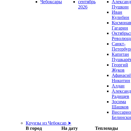
Чебоксары
сентябрь
Александ
2026
Пушкин
Иван
Кулибин
Космонав
Гагарин
Октябрьс
Революц
Санкт-
Петербур
Капитан
Пушкарё
Георгий
Жуков
Афанаси
Никитин
Алдан
Александ
Радищев
Зосима
Шашков
Виссари
Белинск
Круизы из Чебоксар ➤
В город
На дату
Теплоходы