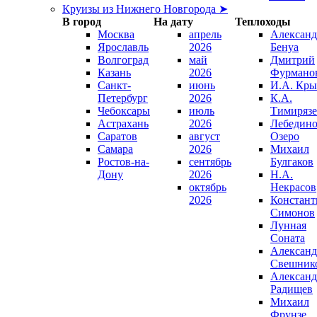
Круизы из Нижнего Новгорода ➤
В город
На дату
Теплоходы
Москва
апрель
Александ
Ярославль
2026
Бенуа
Волгоград
май
Дмитрий
Казань
2026
Фурмано
Санкт-
июнь
И.А. Кры
Петербург
2026
К.А.
Чебоксары
июль
Тимирязе
Астрахань
2026
Лебедино
Саратов
август
Озеро
Самара
2026
Михаил
Ростов-на-
сентябрь
Булгаков
Дону
2026
Н.А.
октябрь
Некрасов
2026
Констант
Симонов
Лунная
Соната
Александ
Свешник
Александ
Радищев
Михаил
Фрунзе