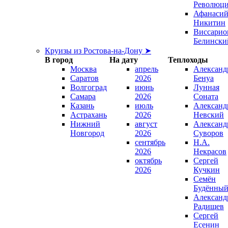
Революц
Афанаси
Никитин
Виссарио
Белински
Круизы из Ростова-на-Дону ➤
В город
На дату
Теплоходы
Москва
апрель
Александ
Саратов
2026
Бенуа
Волгоград
июнь
Лунная
Самара
2026
Соната
Казань
июль
Александ
Астрахань
2026
Невский
Нижний
август
Александ
Новгород
2026
Суворов
сентябрь
Н.А.
2026
Некрасов
октябрь
Сергей
2026
Кучкин
Семён
Будённы
Александ
Радищев
Сергей
Есенин