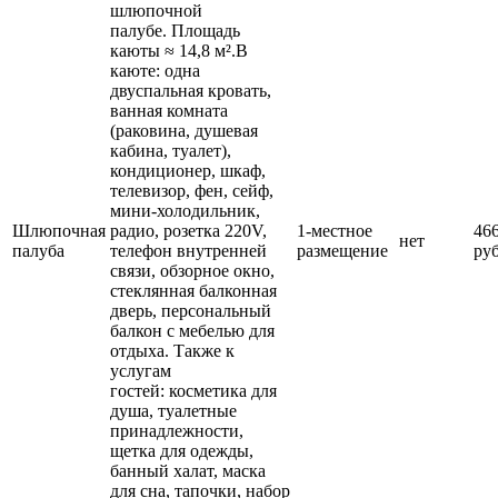
шлюпочной
палубе. Площадь
каюты ≈ 14,8 м².В
каюте: одна
двуспальная кровать,
ванная комната
(раковина, душевая
кабина, туалет),
кондиционер, шкаф,
телевизор, фен, сейф,
мини-холодильник,
Шлюпочная
радио, розетка 220V,
1-местное
46
нет
палуба
телефон внутренней
размещение
руб
связи, обзорное окно,
стеклянная балконная
дверь, персональный
балкон с мебелью для
отдыха. Также к
услугам
гостей: косметика для
душа, туалетные
принадлежности,
щетка для одежды,
банный халат, маска
для сна, тапочки, набор