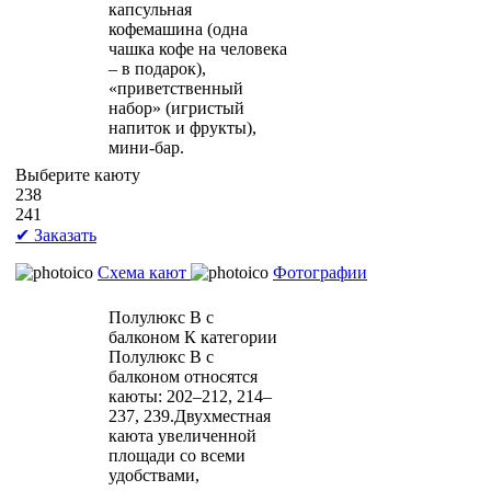
капсульная
кофемашина (одна
чашка кофе на человека
– в подарок),
«приветственный
набор» (игристый
напиток и фрукты),
мини-бар.
Выберите каюту
238
241
✔ Заказать
Схема кают
Фотографии
Полулюкс В с
балконом
К категории
Полулюкс В с
балконом относятся
каюты: 202–212, 214–
237, 239.Двухместная
каюта увеличенной
площади со всеми
удобствами,