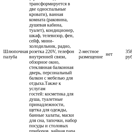
трансформируется в
две односпальные
кровати), ванная
комната (раковина,
душевая кабина,
туалет), кондиционер,
шкаф, телевизор, фен,
сейф, мини-
холодильник, радио,
Шлюпочная
розетка 220V, телефон
2-местное
35
нет
палуба
внутренней связи,
размещение
руб
обзорное окно,
стеклянная балконная
дверь, персональный
балкон с мебелью для
отдыха.Также к
услугам
гостей: косметика для
душа, туалетные
принадлежности,
щетка для одежды,
банные халаты, маски
для сна, тапочки, набор
посуды и столовых
приборов, чайная пара,