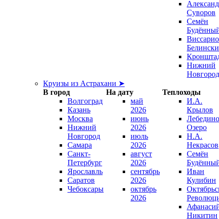
Александ
Суворов
Семён
Будённы
Виссари
Белинск
Кроншта
Нижний
Новгоро
Круизы из Астрахани ➤
В город
На дату
Теплоходы
Волгоград
май
И.А.
Казань
2026
Крылов
Москва
июнь
Лебедино
Нижний
2026
Озеро
Новгород
июль
Н.А.
Самара
2026
Некрасов
Санкт-
август
Семён
Петербург
2026
Будённы
Ярославль
сентябрь
Иван
Саратов
2026
Кулибин
Чебоксары
октябрь
Октябрьс
2026
Революц
Афанаси
Никитин