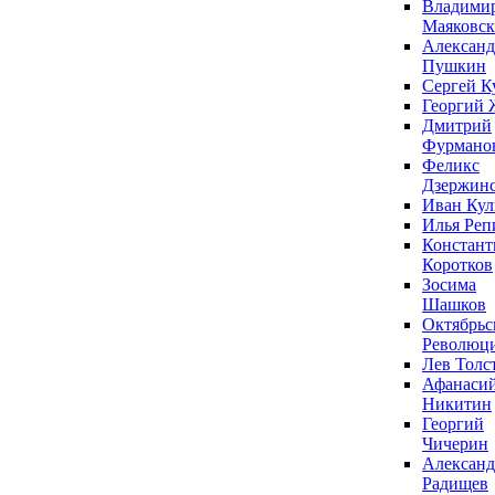
Владими
Маяковс
Александ
Пушкин
Сергей К
Георгий 
Дмитрий
Фурмано
Феликс
Дзержин
Иван Ку
Илья Реп
Констант
Коротков
Зосима
Шашков
Октябрьс
Революц
Лев Толс
Афанаси
Никитин
Георгий
Чичерин
Александ
Радищев