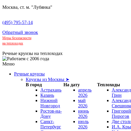
Москва, ст. м. "Лубянка"
(495) 795-57-14
Обратный звонок
Меры безопасности
на теплоходах
Речные круизы на теплоходах
Меню
Речные круизы
Круизы из Москвы ➤
В город
На дату
Теплоходы
Астрахань
апрель
Александ
Казань
2026
Грин
Нижний
май
Александ
Новгород
2026
Свешник
Ростов-на-
июнь
Григорий
Дону
2026
Пирогов
Санкт-
июль
Две стол
Петербург
2026
И.А. Кры