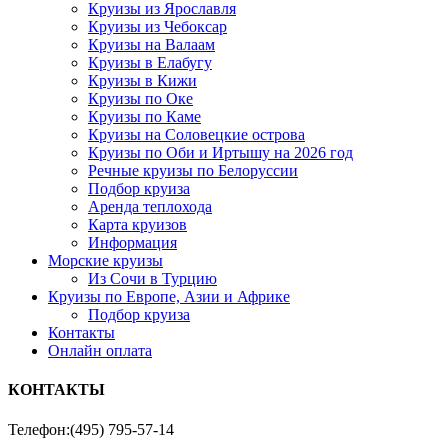
Круизы из Ярославля
Круизы из Чебоксар
Круизы на Валаам
Круизы в Елабугу
Круизы в Кижи
Круизы по Оке
Круизы по Каме
Круизы на Соловецкие острова
Круизы по Оби и Иртышу на 2026 год
Речные круизы по Белоруссии
Подбор круиза
Аренда теплохода
Карта круизов
Информация
Морские круизы
Из Сочи в Турцию
Круизы по Европе, Азии и Африке
Подбор круиза
Контакты
Онлайн оплата
КОНТАКТЫ
Телефон:
(495) 795-57-14