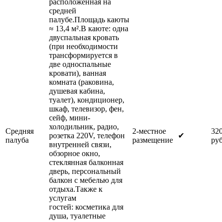
расположенная на
средней
палубе.Площадь каюты
≈ 13,4 м².В каюте: одна
двуспальная кровать
(при необходимости
трансформируется в
две односпальные
кровати), ванная
комната (раковина,
душевая кабина,
туалет), кондиционер,
шкаф, телевизор, фен,
сейф, мини-
холодильник, радио,
Средняя
2-местное
32
розетка 220V, телефон
✔
палуба
размещение
руб
внутренней связи,
обзорное окно,
стеклянная балконная
дверь, персональный
балкон с мебелью для
отдыха.Также к
услугам
гостей: косметика для
душа, туалетные