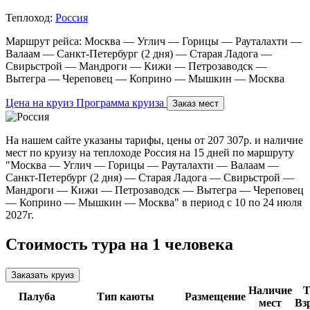
Теплоход:
Россия
Маршрут рейса:
Москва — Углич — Горицы — Рауталахти —
Валаам — Санкт-Петербург (2 дня) — Старая Ладога —
Свирьстрой — Мандроги — Кижи — Петрозаводск —
Вытегра — Череповец — Коприно — Мышкин — Москва
Цена на круиз
Программа круиза
Заказ мест
На нашем сайте указаны тарифы, цены от 207 307р. и наличие
мест по круизу на теплоходе Россия на 15 дней по маршруту
"Москва — Углич — Горицы — Рауталахти — Валаам —
Санкт-Петербург (2 дня) — Старая Ладога — Свирьстрой —
Мандроги — Кижи — Петрозаводск — Вытегра — Череповец
— Коприно — Мышкин — Москва" в период с 10 по 24 июля
2027г.
Стоимость тура на 1 человека
Заказать круиз
Наличие
Т
Палуба
Тип каюты
Размещение
мест
Вз