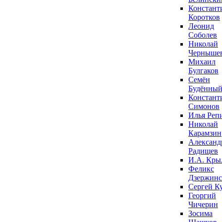
Констант
Коротков
Леонид
Соболев
Николай
Черныше
Михаил
Булгаков
Семён
Будённы
Констант
Симонов
Илья Реп
Николай
Карамзин
Александ
Радищев
И.А. Кры
Феликс
Дзержин
Сергей К
Георгий
Чичерин
Зосима