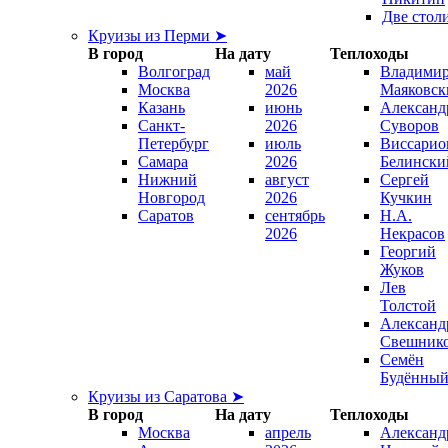
Две стол
Круизы из Перми ➤
В город
На дату
Теплоходы
Волгоград
май
Владими
Москва
2026
Маяковск
Казань
июнь
Александ
Санкт-
2026
Суворов
Петербург
июль
Виссарио
Самара
2026
Белински
Нижний
август
Сергей
Новгород
2026
Кучкин
Саратов
сентябрь
Н.А.
2026
Некрасов
Георгий
Жуков
Лев
Толстой
Александ
Свешник
Семён
Будённы
Круизы из Саратова ➤
В город
На дату
Теплоходы
Москва
апрель
Александ