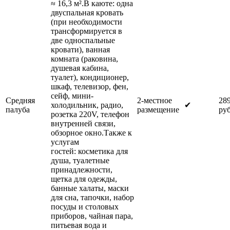
≈ 16,3 м².В каюте: одна
двуспальная кровать
(при необходимости
трансформируется в
две односпальные
кровати), ванная
комната (раковина,
душевая кабина,
туалет), кондиционер,
шкаф, телевизор, фен,
сейф, мини-
Средняя
2-местное
28
холодильник, радио,
✔
палуба
размещение
руб
розетка 220V, телефон
внутренней связи,
обзорное окно.Также к
услугам
гостей: косметика для
душа, туалетные
принадлежности,
щетка для одежды,
банные халаты, маски
для сна, тапочки, набор
посуды и столовых
приборов, чайная пара,
питьевая вода и