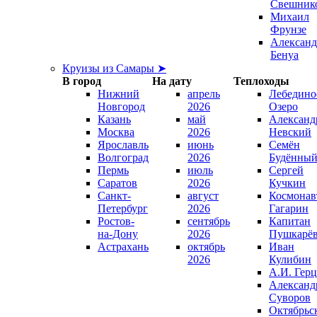
Свешник
Михаил
Фрунзе
Александ
Бенуа
Круизы из Самары ➤
В город
На дату
Теплоходы
Нижний
апрель
Лебедино
Новгород
2026
Озеро
Казань
май
Александ
Москва
2026
Невский
Ярославль
июнь
Семён
Волгоград
2026
Будённы
Пермь
июль
Сергей
Саратов
2026
Кучкин
Санкт-
август
Космонав
Петербург
2026
Гагарин
Ростов-
сентябрь
Капитан
на-Дону
2026
Пушкарё
Астрахань
октябрь
Иван
2026
Кулибин
А.И. Гер
Александ
Суворов
Октябрьс