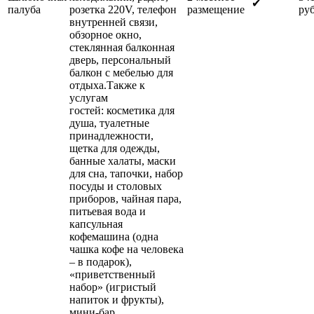
✔
палуба
розетка 220V, телефон
размещение
руб
внутренней связи,
обзорное окно,
стеклянная балконная
дверь, персональный
балкон с мебелью для
отдыха.Также к
услугам
гостей: косметика для
душа, туалетные
принадлежности,
щетка для одежды,
банные халаты, маски
для сна, тапочки, набор
посуды и столовых
приборов, чайная пара,
питьевая вода и
капсульная
кофемашина (одна
чашка кофе на человека
– в подарок),
«приветственный
набор» (игристый
напиток и фрукты),
мини-бар.