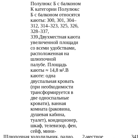
Полулюкс Б с балконом
К категории Полулюкс
Б с балконом относятся
каюты: 300, 301, 304–
312, 314–323, 325, 326,
328–337,
339.Двухместная каюта
увеличенной площади
со всеми удобствами,
расположенная на
шлюпочной
палубе. Площадь
каюты ≈ 14,8 м².В
каюте: одна
двуспальная кровать
(при необходимости
трансформируется в
две односпальные
кровати), ванная
комната (раковина,
душевая кабина,
туалет), кондиционер,
шкаф, телевизор, фен,
сейф, мини-
Шлюпочная
холодильник, радио,
2-местное
34