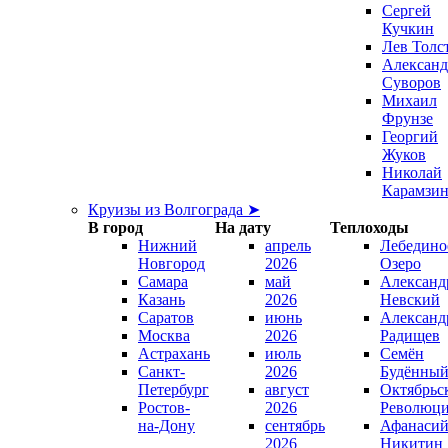
Сергей
Кучкин
Лев Толс
Александ
Суворов
Михаил
Фрунзе
Георгий
Жуков
Николай
Карамзи
Круизы из Волгограда ➤
В город
На дату
Теплоходы
Нижний
апрель
Лебедино
Новгород
2026
Озеро
Самара
май
Александ
Казань
2026
Невский
Саратов
июнь
Александ
Москва
2026
Радищев
Астрахань
июль
Семён
Санкт-
2026
Будённы
Петербург
август
Октябрьс
Ростов-
2026
Революц
на-Дону
сентябрь
Афанаси
2026
Никитин