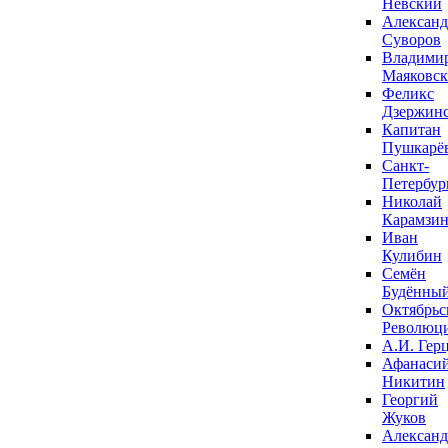
Невский
Александ
Суворов
Владими
Маяковс
Феликс
Дзержин
Капитан
Пушкарё
Санкт-
Петербур
Николай
Карамзи
Иван
Кулибин
Семён
Будённы
Октябрьс
Революц
А.И. Гер
Афанаси
Никитин
Георгий
Жуков
Александ