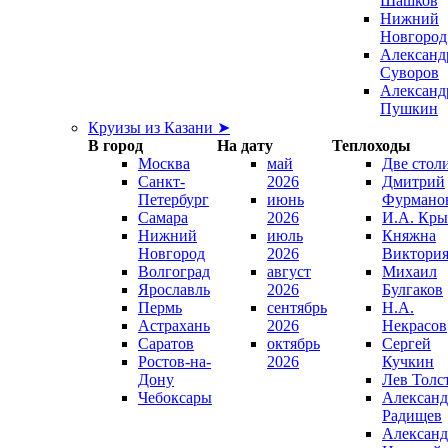
Шашков
Нижний
Новгород
Александ
Суворов
Александ
Пушкин
Круизы из Казани ➤
В город
На дату
Теплоходы
Москва
май
Две стол
Санкт-
2026
Дмитрий
Петербург
июнь
Фурмано
Самара
2026
И.А. Кры
Нижний
июль
Княжна
Новгород
2026
Виктори
Волгоград
август
Михаил
Ярославль
2026
Булгаков
Пермь
сентябрь
Н.А.
Астрахань
2026
Некрасов
Саратов
октябрь
Сергей
Ростов-на-
2026
Кучкин
Дону
Лев Толс
Чебоксары
Александ
Радищев
Александ