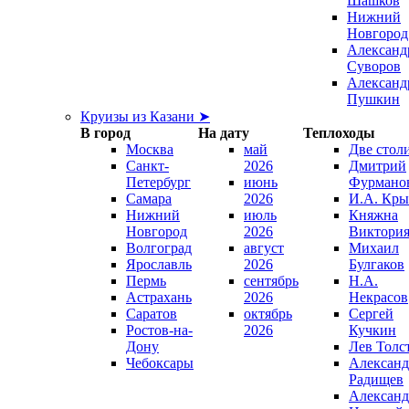
Шашков
Нижний
Новгород
Александ
Суворов
Александ
Пушкин
Круизы из Казани ➤
В город
На дату
Теплоходы
Москва
май
Две стол
Санкт-
2026
Дмитрий
Петербург
июнь
Фурмано
Самара
2026
И.А. Кры
Нижний
июль
Княжна
Новгород
2026
Виктори
Волгоград
август
Михаил
Ярославль
2026
Булгаков
Пермь
сентябрь
Н.А.
Астрахань
2026
Некрасов
Саратов
октябрь
Сергей
Ростов-на-
2026
Кучкин
Дону
Лев Толс
Чебоксары
Александ
Радищев
Александ