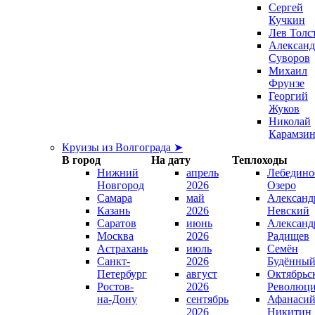
Сергей
Кучкин
Лев Толс
Александ
Суворов
Михаил
Фрунзе
Георгий
Жуков
Николай
Карамзи
Круизы из Волгограда ➤
В город
На дату
Теплоходы
Нижний
апрель
Лебедино
Новгород
2026
Озеро
Самара
май
Александ
Казань
2026
Невский
Саратов
июнь
Александ
Москва
2026
Радищев
Астрахань
июль
Семён
Санкт-
2026
Будённы
Петербург
август
Октябрьс
Ростов-
2026
Революц
на-Дону
сентябрь
Афанаси
2026
Никитин