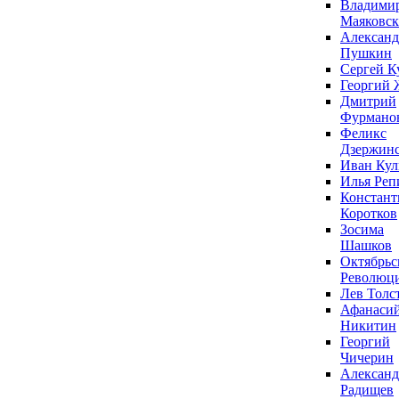
Владими
Маяковс
Александ
Пушкин
Сергей К
Георгий 
Дмитрий
Фурмано
Феликс
Дзержин
Иван Ку
Илья Реп
Констант
Коротков
Зосима
Шашков
Октябрьс
Революц
Лев Толс
Афанаси
Никитин
Георгий
Чичерин
Александ
Радищев