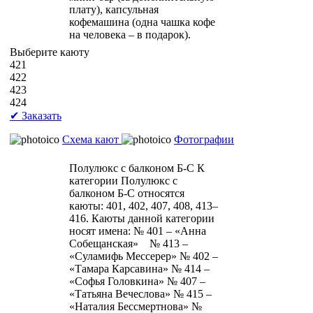
плату), капсульная
кофемашина (одна чашка кофе
на человека – в подарок).
Выберите каюту
421
422
423
424
✔ Заказать
Схема кают
Фотографии
Полулюкс с балконом Б-С
К
категории Полулюкс с
балконом Б-С относятся
каюты: 401, 402, 407, 408, 413–
416. Каюты данной категории
носят имена: № 401 – «Анна
Собещанская» № 413 –
«Суламифь Мессерер» № 402 –
«Тамара Карсавина» № 414 –
«Софья Головкина» № 407 –
«Татьяна Вечеслова» № 415 –
«Наталия Бессмертнова» №