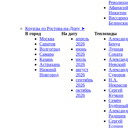
Революц
Афанаси
Никитин
Виссарио
Белински
Круизы из Ростова-на-Дону ➤
В город
На дату
Теплоходы
Москва
апрель
Александ
Саратов
2026
Бенуа
Волгоград
июнь
Лунная
Самара
2026
Соната
Казань
июль
Александ
Астрахань
2026
Невский
Нижний
август
Александ
Новгород
2026
Суворов
сентябрь
Н.А.
2026
Некрасов
октябрь
Сергей
2026
Кучкин
Семён
Будённы
Александ
Радищев
Сергей
Есенин