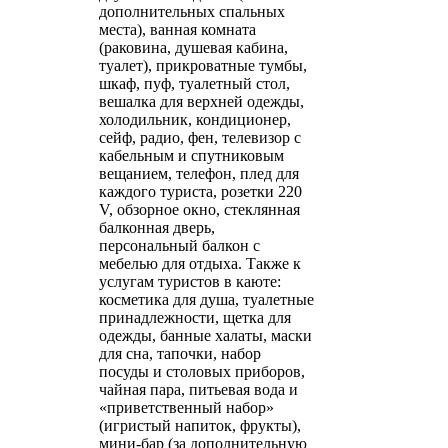
дополнительных спальных
места), ванная комната
(раковина, душевая кабина,
туалет), прикроватные тумбы,
шкаф, пуф, туалетный стол,
вешалка для верхней одежды,
холодильник, кондиционер,
сейф, радио, фен, телевизор с
кабельным и спутниковым
вещанием, телефон, плед для
каждого туриста, розетки 220
V, обзорное окно, стеклянная
балконная дверь,
персональный балкон с
мебелью для отдыха. Также к
услугам туристов в каюте:
косметика для душа, туалетные
принадлежности, щетка для
одежды, банные халаты, маски
для сна, тапочки, набор
посуды и столовых приборов,
чайная пара, питьевая вода и
«приветственный набор»
(игристый напиток, фрукты),
мини-бар (за дополнительную