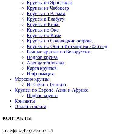
Круизы из Ярославля
Круизы из Чебоксар
Круизы на Валаам
Круизы в Елабугу
Круизы в Кижи
Круизы по Оке
Круизы по Каме
Круизы на Соловецкие острова
Круизы по Оби и Иртышу на 2026 год
Речные круизы по Белоруссии
Подбор круиза
Аренда теплохода
Карта круизов
Информация
Морские круизы
Из Сочи в Турцию
Круизы по Европе, Азии и Африке
Подбор круиза
Контакты
Онлайн оплата
КОНТАКТЫ
Телефон:
(495) 795-57-14