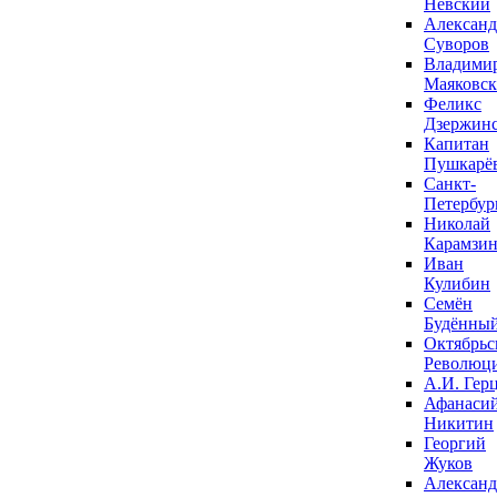
Невский
Александ
Суворов
Владими
Маяковс
Феликс
Дзержин
Капитан
Пушкарё
Санкт-
Петербур
Николай
Карамзи
Иван
Кулибин
Семён
Будённы
Октябрьс
Революц
А.И. Гер
Афанаси
Никитин
Георгий
Жуков
Александ