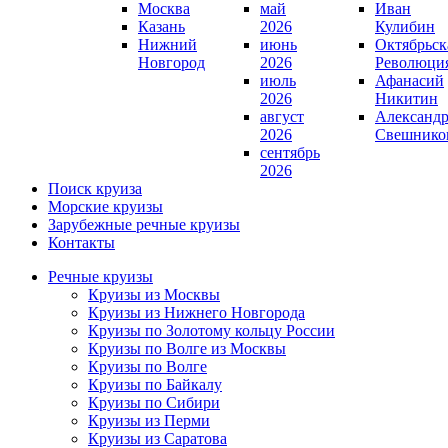
Москва
май
Иван
Казань
2026
Кулибин
Нижний
июнь
Октябрьск
Новгород
2026
Революци
июль
Афанасий
2026
Никитин
август
Александ
2026
Свешнико
сентябрь
2026
Поиск круиза
Морские круизы
Зарубежные речные круизы
Контакты
Речные круизы
Круизы из Москвы
Круизы из Нижнего Новгорода
Круизы по Золотому кольцу России
Круизы по Волге из Москвы
Круизы по Волге
Круизы по Байкалу
Круизы по Сибири
Круизы из Перми
Круизы из Саратова