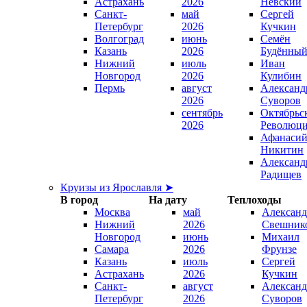
Астрахань
2026
Невский
Санкт-
май
Сергей
Петербург
2026
Кучкин
Волгоград
июнь
Семён
Казань
2026
Будённы
Нижний
июль
Иван
Новгород
2026
Кулибин
Пермь
август
Александ
2026
Суворов
сентябрь
Октябрьс
2026
Революц
Афанаси
Никитин
Александ
Радищев
Круизы из Ярославля ➤
В город
На дату
Теплоходы
Москва
май
Александ
Нижний
2026
Свешник
Новгород
июнь
Михаил
Самара
2026
Фрунзе
Казань
июль
Сергей
Астрахань
2026
Кучкин
Санкт-
август
Александ
Петербург
2026
Суворов