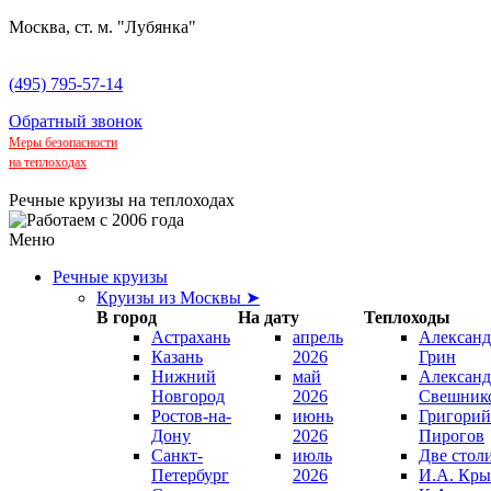
Москва, ст. м. "Лубянка"
(495) 795-57-14
Обратный звонок
Меры безопасности
на теплоходах
Речные круизы на теплоходах
Меню
Речные круизы
Круизы из Москвы ➤
В город
На дату
Теплоходы
Астрахань
апрель
Александ
Казань
2026
Грин
Нижний
май
Александ
Новгород
2026
Свешник
Ростов-на-
июнь
Григорий
Дону
2026
Пирогов
Санкт-
июль
Две стол
Петербург
2026
И.А. Кры