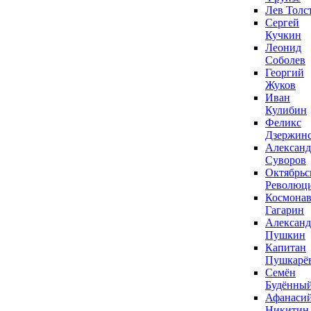
Лев Толс
Сергей
Кучкин
Леонид
Соболев
Георгий
Жуков
Иван
Кулибин
Феликс
Дзержин
Александ
Суворов
Октябрьс
Революц
Космонав
Гагарин
Александ
Пушкин
Капитан
Пушкарё
Семён
Будённы
Афанаси
Никитин