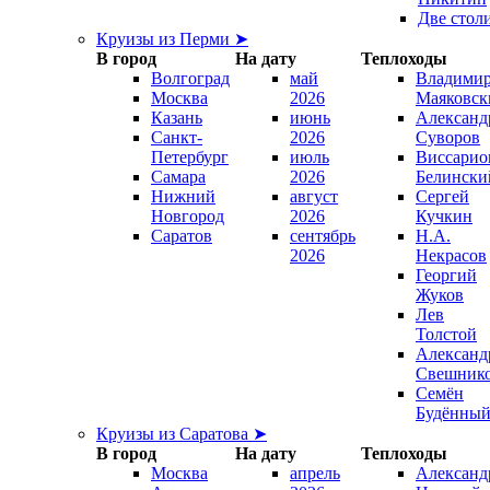
Две стол
Круизы из Перми ➤
В город
На дату
Теплоходы
Волгоград
май
Владими
Москва
2026
Маяковск
Казань
июнь
Александ
Санкт-
2026
Суворов
Петербург
июль
Виссарио
Самара
2026
Белински
Нижний
август
Сергей
Новгород
2026
Кучкин
Саратов
сентябрь
Н.А.
2026
Некрасов
Георгий
Жуков
Лев
Толстой
Александ
Свешник
Семён
Будённы
Круизы из Саратова ➤
В город
На дату
Теплоходы
Москва
апрель
Александ