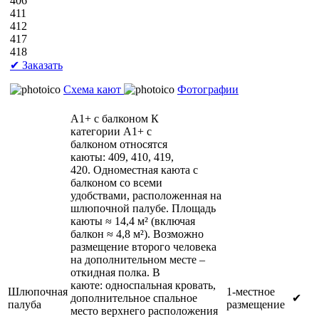
406
411
412
417
418
✔ Заказать
Схема кают
Фотографии
А1+ с балконом
К
категории А1+ с
балконом относятся
каюты: 409, 410, 419,
420. Одноместная каюта с
балконом со всеми
удобствами, расположенная на
шлюпочной палубе. Площадь
каюты ≈ 14,4 м² (включая
балкон ≈ 4,8 м²). Возможно
размещение второго человека
на дополнительном месте –
откидная полка. В
каюте: односпальная кровать,
Шлюпочная
1-местное
дополнительное спальное
✔
палуба
размещение
место верхнего расположения