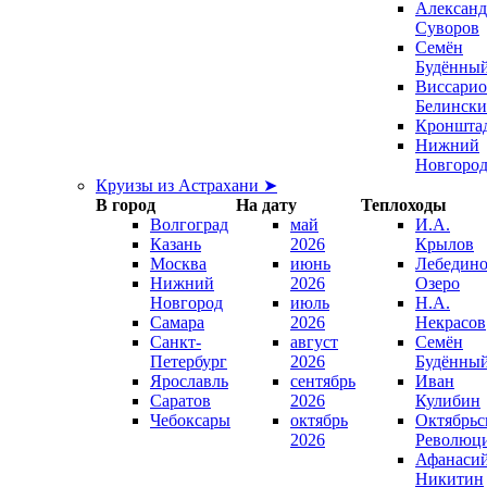
Александ
Суворов
Семён
Будённы
Виссари
Белинск
Кроншта
Нижний
Новгоро
Круизы из Астрахани ➤
В город
На дату
Теплоходы
Волгоград
май
И.А.
Казань
2026
Крылов
Москва
июнь
Лебедино
Нижний
2026
Озеро
Новгород
июль
Н.А.
Самара
2026
Некрасов
Санкт-
август
Семён
Петербург
2026
Будённы
Ярославль
сентябрь
Иван
Саратов
2026
Кулибин
Чебоксары
октябрь
Октябрьс
2026
Революц
Афанаси
Никитин