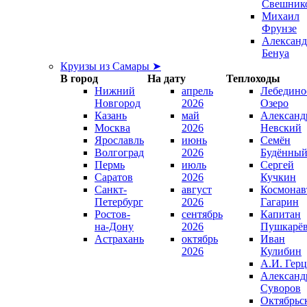
Свешник
Михаил
Фрунзе
Александ
Бенуа
Круизы из Самары ➤
В город
На дату
Теплоходы
Нижний
апрель
Лебедино
Новгород
2026
Озеро
Казань
май
Александ
Москва
2026
Невский
Ярославль
июнь
Семён
Волгоград
2026
Будённы
Пермь
июль
Сергей
Саратов
2026
Кучкин
Санкт-
август
Космонав
Петербург
2026
Гагарин
Ростов-
сентябрь
Капитан
на-Дону
2026
Пушкарё
Астрахань
октябрь
Иван
2026
Кулибин
А.И. Гер
Александ
Суворов
Октябрьс