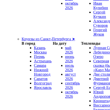
октябрь
Иван
2026
Кулибин
Сергей
Кучкин
Александ
Суворов
Георгий
Жуков
Круизы из Санкт-Петербурга ➤
В город
На дату
Теплоходы
Казань
май
Лунная С
Москва
2026
Лебедино
Пермь
июнь
Озеро
Астрахань
2026
Северная
Самара
июль
сказка (б
Нижний
2026
«Карл Ма
Новгород
август
Две стол
Саратов
2026
Дмитрий
Волгоград
сентябрь
Фурмано
Ярославль
2026
Сергей Е
октябрь
Юрий
2026
Андропо
Кроншта
Виссарио
Белински