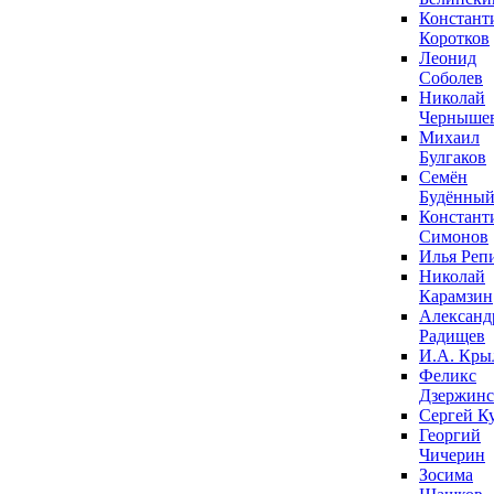
Констант
Коротков
Леонид
Соболев
Николай
Черныше
Михаил
Булгаков
Семён
Будённы
Констант
Симонов
Илья Реп
Николай
Карамзин
Александ
Радищев
И.А. Кры
Феликс
Дзержин
Сергей К
Георгий
Чичерин
Зосима