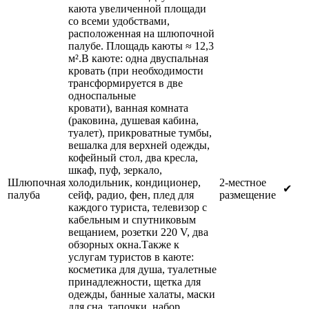
каюта увеличенной площади
со всеми удобствами,
расположенная на шлюпочной
палубе. Площадь каюты ≈ 12,3
м².В каюте: одна двуспальная
кровать (при необходимости
трансформируется в две
односпальные
кровати), ванная комната
(раковина, душевая кабина,
туалет), прикроватные тумбы,
вешалка для верхней одежды,
кофейный стол, два кресла,
шкаф, пуф, зеркало,
Шлюпочная
холодильник, кондиционер,
2-местное
✔
палуба
сейф, радио, фен, плед для
размещение
каждого туриста, телевизор с
кабельным и спутниковым
вещанием, розетки 220 V, два
обзорных окна.Также к
услугам туристов в каюте:
косметика для душа, туалетные
принадлежности, щетка для
одежды, банные халаты, маски
для сна, тапочки, набор