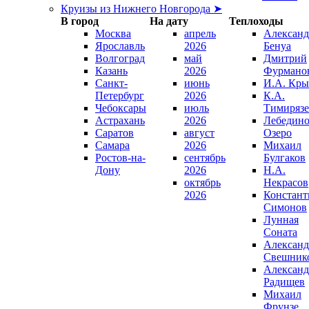
Круизы из Нижнего Новгорода ➤
В город
На дату
Теплоходы
Москва
апрель
Александ
Ярославль
2026
Бенуа
Волгоград
май
Дмитрий
Казань
2026
Фурмано
Санкт-
июнь
И.А. Кры
Петербург
2026
К.А.
Чебоксары
июль
Тимирязе
Астрахань
2026
Лебедино
Саратов
август
Озеро
Самара
2026
Михаил
Ростов-на-
сентябрь
Булгаков
Дону
2026
Н.А.
октябрь
Некрасов
2026
Констант
Симонов
Лунная
Соната
Александ
Свешник
Александ
Радищев
Михаил
Фрунзе