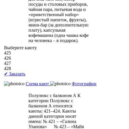
посуды и столовых приборов,
чайная пара, питьевая вода и
«приветственный набор»
(игристый напиток, фрукты),
мини-бар (за дополнительную
плату), капсульная
кофемашина (одна чашка кофе
на человека – в подарок).
Выберите каюту
425
426
427
428
✔ Заказать
Схема кают
Фотографии
Полулюкс с балконом А
К
категории Полулюкс с
балконом А относятся
каюты: 421–424. Каюты
данной категории носят
имена: № 421 – «Галина
Уланова» № 423 – «Майя