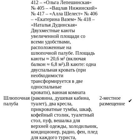
412 – «Ольга Лепешинская»
№ 405 – «Вацлав Нижинский»
№ 417 – «Алла Шелест» № 406
– «Екатерина Вазем» № 418 –
«Наталья Дудинская»
Двухместные каюты
увеличенной площади со
всеми удобствами,
расположенные на
шлюпочной палубе. Площадь
каюты ≈ 20,6 м² (включая
балкон ≈ 6,8 м²).В каюте: одна
двуспальная кровать (при
необходимости
трансформируется в две
односпальные
кровати), ванная комната
Шлюпочная
(раковина, душевая кабина,
2-местное
✔
палуба
туалет), два кресла,
размещение
прикроватные тумбы, шкаф,
кофейный столик, туалетный
стол, пуф, вешалка для
верхней одежды, холодильник,
кондиционер, радио, фен, плед
для каждого туриста,