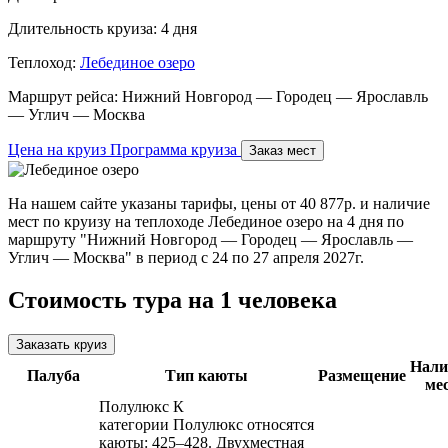
Длительность круиза:
4 дня
Теплоход:
Лебединое озеро
Маршрут рейса:
Нижний Новгород — Городец — Ярославль
— Углич — Москва
Цена на круиз
Программа круиза
Заказ мест
На нашем сайте указаны тарифы, цены от 40 877р. и наличие
мест по круизу на теплоходе Лебединое озеро на 4 дня по
маршруту "Нижний Новгород — Городец — Ярославль —
Углич — Москва" в период с 24 по 27 апреля 2027г.
Стоимость тура на 1 человека
Заказать круиз
Нали
Палуба
Тип каюты
Размещение
ме
Полулюкс
К
категории Полулюкс относятся
каюты: 425–428. Двухместная