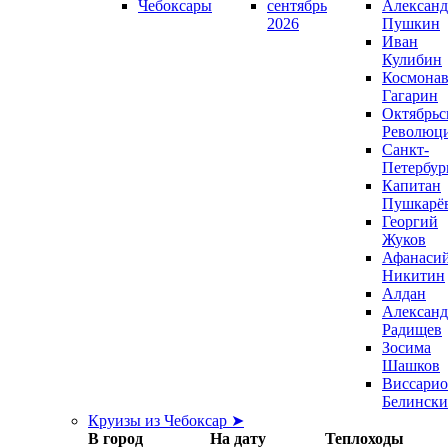
Чебоксары
сентябрь
Александ
2026
Пушкин
Иван
Кулибин
Космонав
Гагарин
Октябрьс
Революц
Санкт-
Петербур
Капитан
Пушкарё
Георгий
Жуков
Афанаси
Никитин
Алдан
Александ
Радищев
Зосима
Шашков
Виссари
Белинск
Круизы из Чебоксар ➤
В город
На дату
Теплоходы