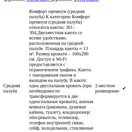
Комфорт премиум (средняя
палуба)
К категории Комфорт
премиум (средняя палуба)
относятся каюты: 301–
304.Двухместная каюта со
всеми удобствами,
расположенная на средней
палубе. Площадь каюты ≈ 13
м². Размер кровати – 160х200
см. Доступ к Wi-Fi
предоставляется с
ограничением трафика. Каюта
с панорамным окном и
выходом на палубу. В каюте:
Средняя
одна двуспальная кровать (при
2-местное
✔
палуба
необходимости
размещение
трансформируется в две
односпальные кровати), ванная
комната (раковина, душевая
кабина, туалет), кондиционер/
обогреватель, телевизор,
телефон внутренней связи,
сейф, холодильник, стеклянные