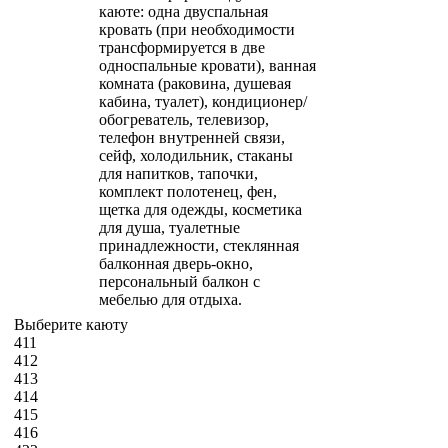
каюте: одна двуспальная
кровать (при необходимости
трансформируется в две
односпальные кровати), ванная
комната (раковина, душевая
кабина, туалет), кондиционер/
обогреватель, телевизор,
телефон внутренней связи,
сейф, холодильник, стаканы
для напитков, тапочки,
комплект полотенец, фен,
щетка для одежды, косметика
для душа, туалетные
принадлежности, стеклянная
балконная дверь-окно,
персональный балкон с
мебелью для отдыха.
Выберите каюту
411
412
413
414
415
416