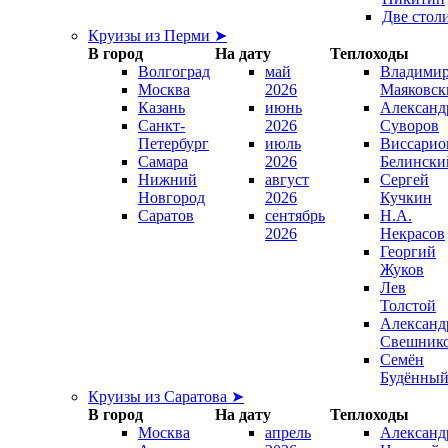
Две стол
Круизы из Перми ➤
В город
На дату
Теплоходы
Волгоград
май
Владими
Москва
2026
Маяковск
Казань
июнь
Александ
Санкт-
2026
Суворов
Петербург
июль
Виссарио
Самара
2026
Белински
Нижний
август
Сергей
Новгород
2026
Кучкин
Саратов
сентябрь
Н.А.
2026
Некрасов
Георгий
Жуков
Лев
Толстой
Александ
Свешник
Семён
Будённы
Круизы из Саратова ➤
В город
На дату
Теплоходы
Москва
апрель
Александ