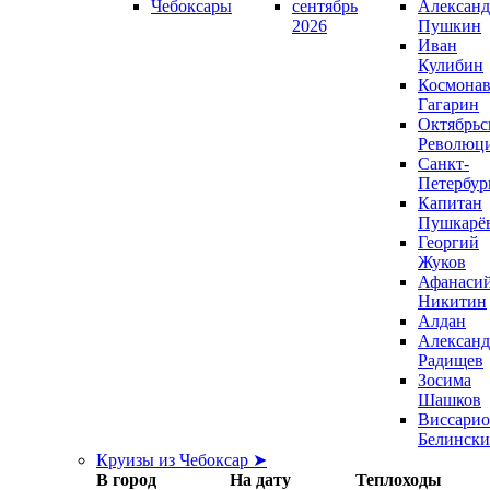
Чебоксары
сентябрь
Александ
2026
Пушкин
Иван
Кулибин
Космонав
Гагарин
Октябрьс
Революц
Санкт-
Петербур
Капитан
Пушкарё
Георгий
Жуков
Афанаси
Никитин
Алдан
Александ
Радищев
Зосима
Шашков
Виссари
Белинск
Круизы из Чебоксар ➤
В город
На дату
Теплоходы