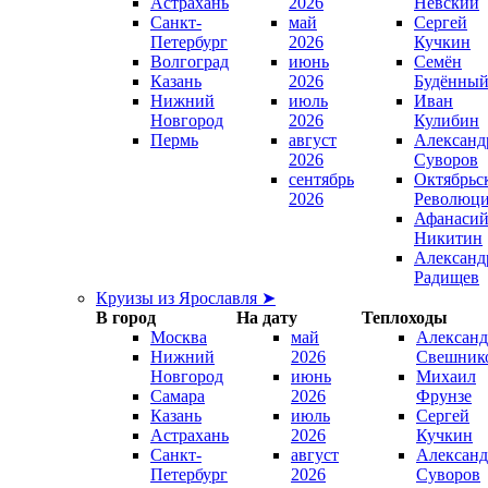
Астрахань
2026
Невский
Санкт-
май
Сергей
Петербург
2026
Кучкин
Волгоград
июнь
Семён
Казань
2026
Будённы
Нижний
июль
Иван
Новгород
2026
Кулибин
Пермь
август
Александ
2026
Суворов
сентябрь
Октябрьс
2026
Революц
Афанаси
Никитин
Александ
Радищев
Круизы из Ярославля ➤
В город
На дату
Теплоходы
Москва
май
Александ
Нижний
2026
Свешник
Новгород
июнь
Михаил
Самара
2026
Фрунзе
Казань
июль
Сергей
Астрахань
2026
Кучкин
Санкт-
август
Александ
Петербург
2026
Суворов