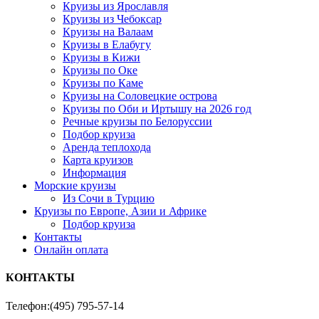
Круизы из Ярославля
Круизы из Чебоксар
Круизы на Валаам
Круизы в Елабугу
Круизы в Кижи
Круизы по Оке
Круизы по Каме
Круизы на Соловецкие острова
Круизы по Оби и Иртышу на 2026 год
Речные круизы по Белоруссии
Подбор круиза
Аренда теплохода
Карта круизов
Информация
Морские круизы
Из Сочи в Турцию
Круизы по Европе, Азии и Африке
Подбор круиза
Контакты
Онлайн оплата
КОНТАКТЫ
Телефон:
(495) 795-57-14