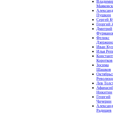
Владими
Маяковс
Александ
Пушкин
Сергей К
Георгий 
Дмитрий
Фурмано
Феликс
Дзержин
Иван Ку
Илья Реп
Констант
Коротков
Зосима
Шашков
Октябрьс
Революц
Лев Толс
Афанаси
Никитин
Георгий
Чичерин
Александ
Радищев