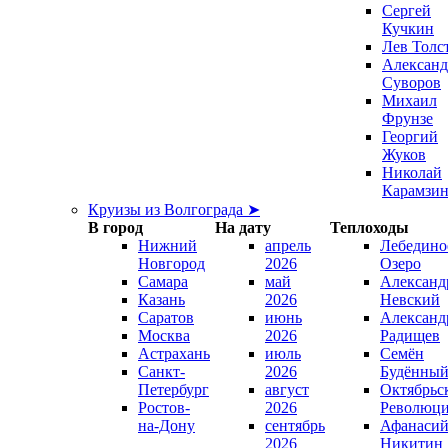
Сергей
Кучкин
Лев Толс
Александ
Суворов
Михаил
Фрунзе
Георгий
Жуков
Николай
Карамзи
Круизы из Волгограда ➤
В город
На дату
Теплоходы
Нижний
апрель
Лебедино
Новгород
2026
Озеро
Самара
май
Александ
Казань
2026
Невский
Саратов
июнь
Александ
Москва
2026
Радищев
Астрахань
июль
Семён
Санкт-
2026
Будённы
Петербург
август
Октябрьс
Ростов-
2026
Революц
на-Дону
сентябрь
Афанаси
2026
Никитин