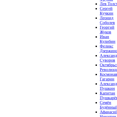
Лев Толс
Сергей
Кучкин
Леонид
Соболев
Георгий
Жуков
Иван
Кулибин
Феликс
Дзержин
Александ
Суворов
Октябрьс
Революц
Космонав
Гагарин
Александ
Пушкин
Капитан
Пушкарё
Семён
Будённы
Афанаси
Никитин