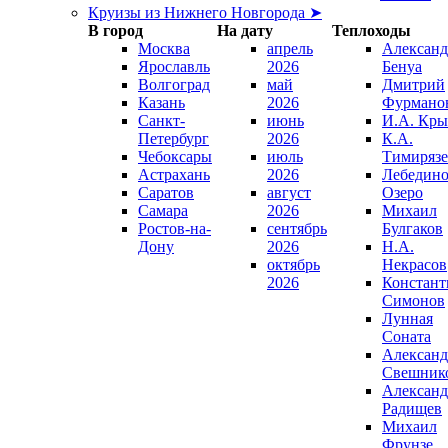
Круизы из Нижнего Новгорода ➤
В город
На дату
Теплоходы
Москва
апрель
Александ
Ярославль
2026
Бенуа
Волгоград
май
Дмитрий
Казань
2026
Фурмано
Санкт-
июнь
И.А. Кры
Петербург
2026
К.А.
Чебоксары
июль
Тимирязе
Астрахань
2026
Лебедино
Саратов
август
Озеро
Самара
2026
Михаил
Ростов-на-
сентябрь
Булгаков
Дону
2026
Н.А.
октябрь
Некрасов
2026
Констант
Симонов
Лунная
Соната
Александ
Свешник
Александ
Радищев
Михаил
Фрунзе