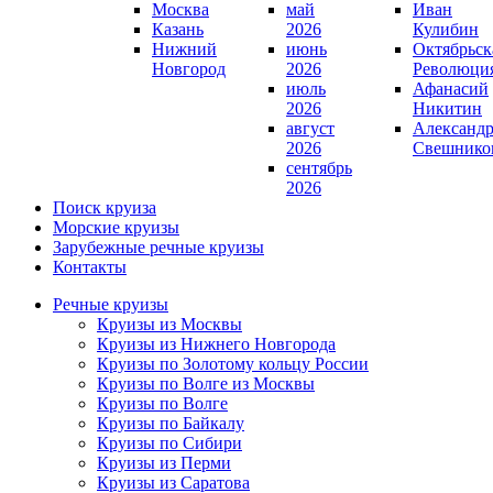
Москва
май
Иван
Казань
2026
Кулибин
Нижний
июнь
Октябрьск
Новгород
2026
Революци
июль
Афанасий
2026
Никитин
август
Александ
2026
Свешнико
сентябрь
2026
Поиск круиза
Морские круизы
Зарубежные речные круизы
Контакты
Речные круизы
Круизы из Москвы
Круизы из Нижнего Новгорода
Круизы по Золотому кольцу России
Круизы по Волге из Москвы
Круизы по Волге
Круизы по Байкалу
Круизы по Сибири
Круизы из Перми
Круизы из Саратова