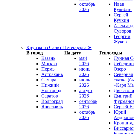
октябрь
Иван
2026
Кулибин
Сергей
Кучкин
Александ
Суворов
Георгий
Жуков
Круизы из Санкт-Петербурга ➤
В город
На дату
Теплоходы
Казань
май
Лунная С
Москва
2026
Лебедино
Пермь
июнь
Озеро
Астрахань
2026
Северная
Самара
июль
сказка (б
Нижний
2026
«Карл Ма
Новгород
август
Две стол
Саратов
2026
Дмитрий
Волгоград
сентябрь
Фурмано
Ярославль
2026
Сергей Е
октябрь
Юрий
2026
Андропо
Кроншта
Виссарио
Белински