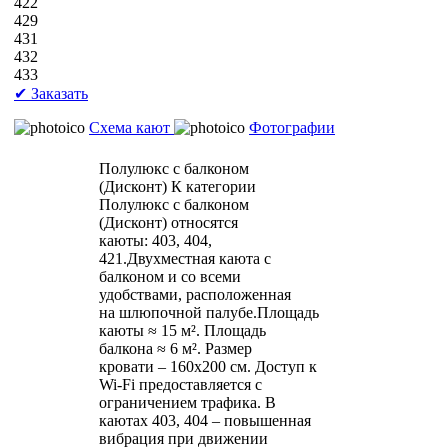
422
429
431
432
433
✔ Заказать
Схема кают
Фотографии
Полулюкс с балконом
(Дисконт)
К категории
Полулюкс с балконом
(Дисконт) относятся
каюты: 403, 404,
421.Двухместная каюта с
балконом и со всеми
удобствами, расположенная
на шлюпочной палубе.Площадь
каюты ≈ 15 м². Площадь
балкона ≈ 6 м². Размер
кровати – 160х200 см. Доступ к
Wi-Fi предоставляется с
ограничением трафика. В
каютах 403, 404 – повышенная
вибрация при движении