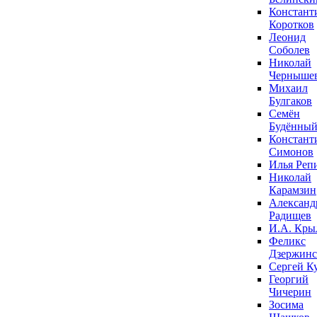
Констант
Коротков
Леонид
Соболев
Николай
Черныше
Михаил
Булгаков
Семён
Будённы
Констант
Симонов
Илья Реп
Николай
Карамзин
Александ
Радищев
И.А. Кры
Феликс
Дзержин
Сергей К
Георгий
Чичерин
Зосима