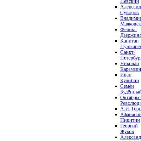
Невский
Александ
Суворов
Владими
Маяковс
Феликс
Дзержин
Капитан
Пушкарё
Санкт-
Петербур
Николай
Карамзи
Иван
Кулибин
Семён
Будённы
Октябрьс
Революц
А.И. Гер
Афанаси
Никитин
Георгий
Жуков
Александ