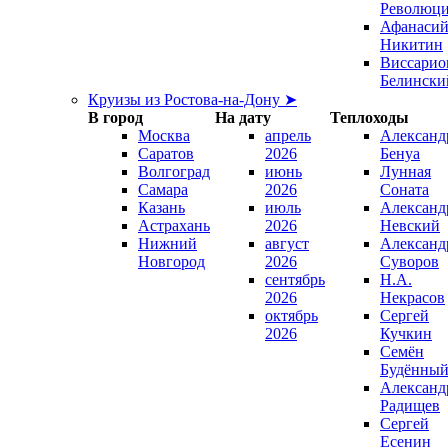
Революц
Афанаси
Никитин
Виссарио
Белински
Круизы из Ростова-на-Дону ➤
В город
На дату
Теплоходы
Москва
апрель
Александ
Саратов
2026
Бенуа
Волгоград
июнь
Лунная
Самара
2026
Соната
Казань
июль
Александ
Астрахань
2026
Невский
Нижний
август
Александ
Новгород
2026
Суворов
сентябрь
Н.А.
2026
Некрасов
октябрь
Сергей
2026
Кучкин
Семён
Будённы
Александ
Радищев
Сергей
Есенин