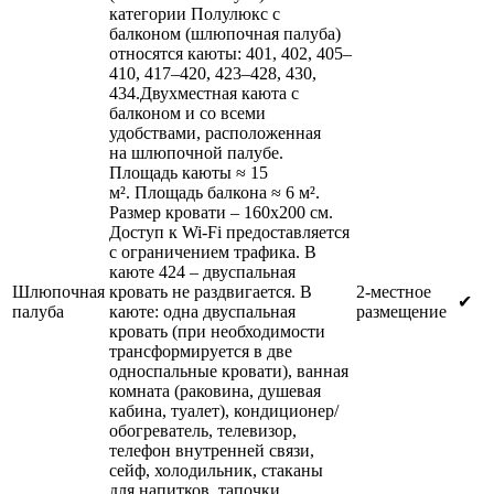
категории Полулюкс с
балконом (шлюпочная палуба)
относятся каюты: 401, 402, 405–
410, 417–420, 423–428, 430,
434.Двухместная каюта с
балконом и со всеми
удобствами, расположенная
на шлюпочной палубе.
Площадь каюты ≈ 15
м². Площадь балкона ≈ 6 м².
Размер кровати – 160х200 см.
Доступ к Wi-Fi предоставляется
с ограничением трафика. В
каюте 424 – двуспальная
Шлюпочная
кровать не раздвигается. В
2-местное
✔
палуба
каюте: одна двуспальная
размещение
кровать (при необходимости
трансформируется в две
односпальные кровати), ванная
комната (раковина, душевая
кабина, туалет), кондиционер/
обогреватель, телевизор,
телефон внутренней связи,
сейф, холодильник, стаканы
для напитков, тапочки,