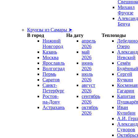
Свешник
Михаил
Фрунзе
Александ
Бенуа
Круизы из Самары ➤
В город
На дату
Теплоходы
Нижний
апрель
Лебедино
Новгород
2026
Озеро
Казань
май
Александ
Москва
2026
Невский
Ярославль
июнь
Семён
Волгоград
2026
Будённы
Пермь
июль
Сергей
Саратов
2026
Кучкин
Санкт-
август
Космонав
Петербург
2026
Гагарин
Ростов-
сентябрь
Капитан
на-Дону
2026
Пушкарё
Астрахань
октябрь
Иван
2026
Кулибин
А.И. Гер
Александ
Суворов
Октябрьс