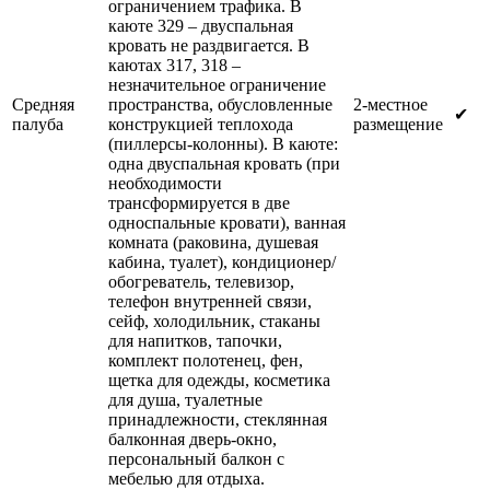
ограничением трафика. В
каюте 329 – двуспальная
кровать не раздвигается. В
каютах 317, 318 –
незначительное ограничение
Средняя
пространства, обусловленные
2-местное
✔
палуба
конструкцией теплохода
размещение
(пиллерсы-колонны). В каюте:
одна двуспальная кровать (при
необходимости
трансформируется в две
односпальные кровати), ванная
комната (раковина, душевая
кабина, туалет), кондиционер/
обогреватель, телевизор,
телефон внутренней связи,
сейф, холодильник, стаканы
для напитков, тапочки,
комплект полотенец, фен,
щетка для одежды, косметика
для душа, туалетные
принадлежности, стеклянная
балконная дверь-окно,
персональный балкон с
мебелью для отдыха.