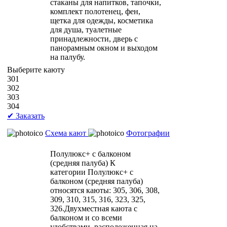
стаканы для напитков, тапочки,
комплект полотенец, фен,
щетка для одежды, косметика
для душа, туалетные
принадлежности, дверь с
панорамным окном и выходом
на палубу.
Выберите каюту
301
302
303
304
✔ Заказать
Схема кают
Фотографии
Полулюкс+ с балконом
(средняя палуба)
К
категории Полулюкс+ с
балконом (средняя палуба)
относятся каюты: 305, 306, 308,
309, 310, 315, 316, 323, 325,
326.Двухместная каюта с
балконом и со всеми
удобствами, расположенная на