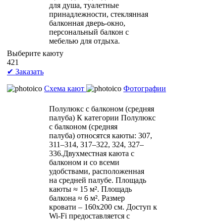
для душа, туалетные
принадлежности, стеклянная
балконная дверь-окно,
персональный балкон с
мебелью для отдыха.
Выберите каюту
421
✔ Заказать
Схема кают
Фотографии
Полулюкс с балконом (средняя
палуба)
К категории Полулюкс
с балконом (средняя
палуба) относятся каюты: 307,
311–314, 317–322, 324, 327–
336.Двухместная каюта с
балконом и со всеми
удобствами, расположенная
на средней палубе. Площадь
каюты ≈ 15 м². Площадь
балкона ≈ 6 м². Размер
кровати – 160х200 см. Доступ к
Wi-Fi предоставляется с