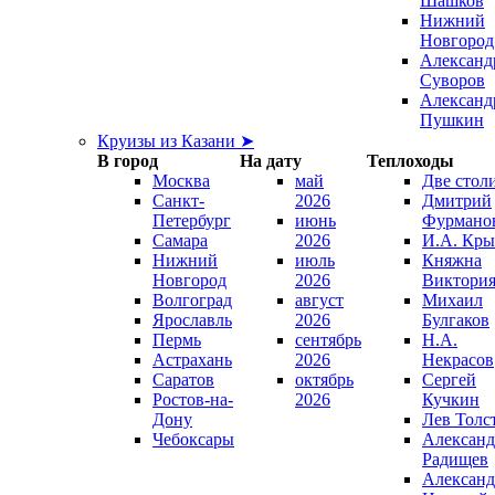
Шашков
Нижний
Новгород
Александ
Суворов
Александ
Пушкин
Круизы из Казани ➤
В город
На дату
Теплоходы
Москва
май
Две стол
Санкт-
2026
Дмитрий
Петербург
июнь
Фурмано
Самара
2026
И.А. Кры
Нижний
июль
Княжна
Новгород
2026
Виктори
Волгоград
август
Михаил
Ярославль
2026
Булгаков
Пермь
сентябрь
Н.А.
Астрахань
2026
Некрасов
Саратов
октябрь
Сергей
Ростов-на-
2026
Кучкин
Дону
Лев Толс
Чебоксары
Александ
Радищев
Александ