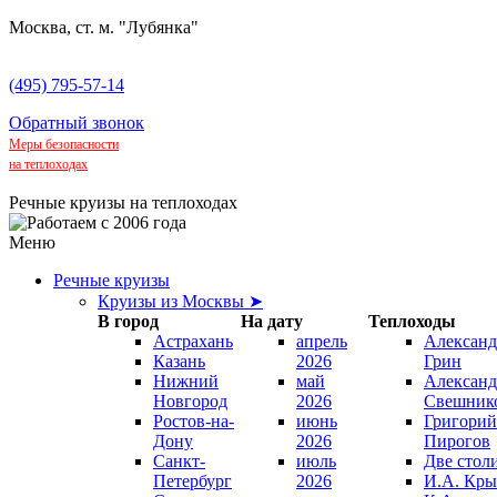
Москва, ст. м. "Лубянка"
(495) 795-57-14
Обратный звонок
Меры безопасности
на теплоходах
Речные круизы на теплоходах
Меню
Речные круизы
Круизы из Москвы ➤
В город
На дату
Теплоходы
Астрахань
апрель
Александ
Казань
2026
Грин
Нижний
май
Александ
Новгород
2026
Свешник
Ростов-на-
июнь
Григорий
Дону
2026
Пирогов
Санкт-
июль
Две стол
Петербург
2026
И.А. Кры