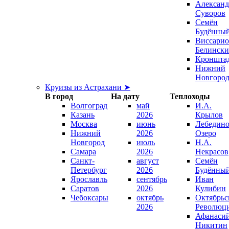
Александ
Суворов
Семён
Будённы
Виссари
Белинск
Кроншта
Нижний
Новгоро
Круизы из Астрахани ➤
В город
На дату
Теплоходы
Волгоград
май
И.А.
Казань
2026
Крылов
Москва
июнь
Лебедино
Нижний
2026
Озеро
Новгород
июль
Н.А.
Самара
2026
Некрасов
Санкт-
август
Семён
Петербург
2026
Будённы
Ярославль
сентябрь
Иван
Саратов
2026
Кулибин
Чебоксары
октябрь
Октябрьс
2026
Революц
Афанаси
Никитин