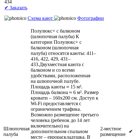
434
✔ Заказать
Схема кают
Фотографии
Полулюкс+ с балконом
(шлюпочная палуба)
К
категории Полулюкс+ с
балконом (шлюпочная
палуба) относятся каюты: 411–
416, 422, 429, 431–
433.Двухместная каюта с
балконом и со всеми
удобствами, расположенная
на шлюпочной палубе.
Площадь каюты ≈ 15 м².
Площадь балкона ≈ 6 м². Размер
кровати – 160х200 см. Доступ к
Wi-Fi предоставляется с
ограничением трафика.
Возможно размещение третьего
человека (ребенок до 14 лет
включительно) на
Шлюпочная
2-местное
дополнительном спальном
✔
палуба
размещение
месте – еврораскладушка. В