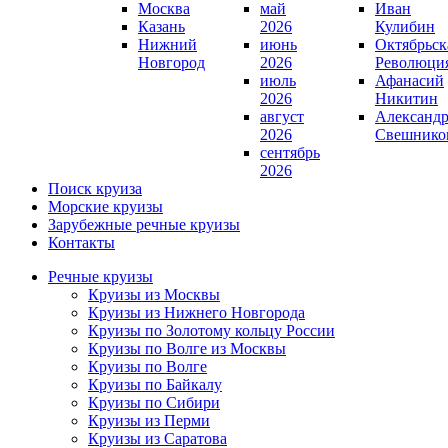
Москва
май
Иван
Казань
2026
Кулибин
Нижний
июнь
Октябрьск
Новгород
2026
Революци
июль
Афанасий
2026
Никитин
август
Александ
2026
Свешнико
сентябрь
2026
Поиск круиза
Морские круизы
Зарубежные речные круизы
Контакты
Речные круизы
Круизы из Москвы
Круизы из Нижнего Новгорода
Круизы по Золотому кольцу России
Круизы по Волге из Москвы
Круизы по Волге
Круизы по Байкалу
Круизы по Сибири
Круизы из Перми
Круизы из Саратова