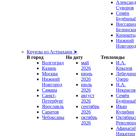
Александ
Суворов
Семён
Будённы
Виссари
Белинск
Кроншта
Нижний
Новгоро
Круизы из Астрахани ➤
В город
На дату
Теплоходы
Волгоград
май
И.А.
Казань
2026
Крылов
Москва
июнь
Лебедино
Нижний
2026
Озеро
Новгород
июль
Н.А.
Самара
2026
Некрасов
Санкт-
август
Семён
Петербург
2026
Будённы
Ярославль
сентябрь
Иван
Саратов
2026
Кулибин
Чебоксары
октябрь
Октябрьс
2026
Революц
Афанаси
Никитин