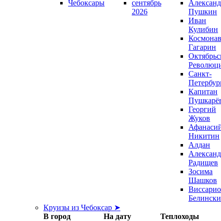
Чебоксары
сентябрь
Александ
2026
Пушкин
Иван
Кулибин
Космонав
Гагарин
Октябрьс
Революц
Санкт-
Петербур
Капитан
Пушкарё
Георгий
Жуков
Афанаси
Никитин
Алдан
Александ
Радищев
Зосима
Шашков
Виссари
Белинск
Круизы из Чебоксар ➤
В город
На дату
Теплоходы