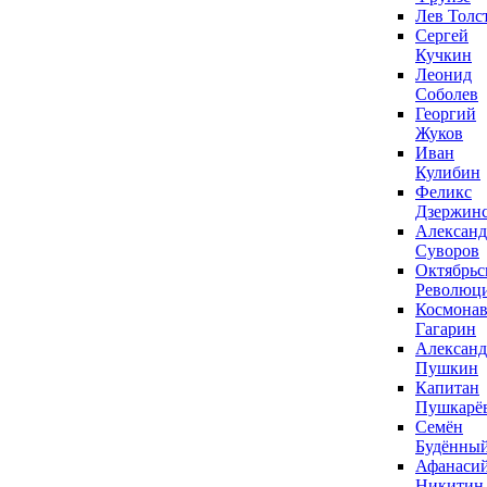
Лев Толс
Сергей
Кучкин
Леонид
Соболев
Георгий
Жуков
Иван
Кулибин
Феликс
Дзержин
Александ
Суворов
Октябрьс
Революц
Космонав
Гагарин
Александ
Пушкин
Капитан
Пушкарё
Семён
Будённы
Афанаси
Никитин