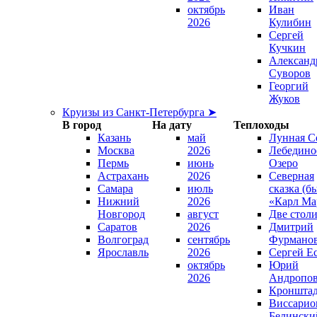
октябрь
Иван
2026
Кулибин
Сергей
Кучкин
Александ
Суворов
Георгий
Жуков
Круизы из Санкт-Петербурга ➤
В город
На дату
Теплоходы
Казань
май
Лунная С
Москва
2026
Лебедино
Пермь
июнь
Озеро
Астрахань
2026
Северная
Самара
июль
сказка (б
Нижний
2026
«Карл Ма
Новгород
август
Две стол
Саратов
2026
Дмитрий
Волгоград
сентябрь
Фурмано
Ярославль
2026
Сергей Е
октябрь
Юрий
2026
Андропо
Кроншта
Виссарио
Белински