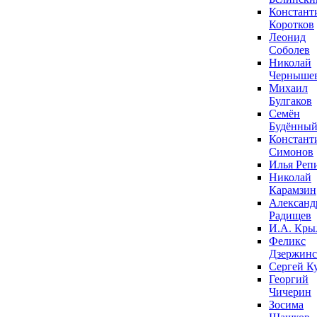
Констант
Коротков
Леонид
Соболев
Николай
Черныше
Михаил
Булгаков
Семён
Будённы
Констант
Симонов
Илья Реп
Николай
Карамзин
Александ
Радищев
И.А. Кры
Феликс
Дзержин
Сергей К
Георгий
Чичерин
Зосима