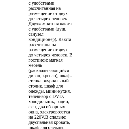
с удобствами,
рассчитанная на
размещение от двух
до четырех человек
Двухкомнатная каюта
с удобствами (душ,
санузел,
кондиционер). Каюта
рассчитана на
размещение от двух
до четырех человек. В
гостиной: мягкая
мебель
(раскладывающийся
диван, кресло), шкаф-
стенка, журнальный
столик, шкаф для
одежды, мини-кухня,
телевизор с DVD,
холодильник, радио,
фен, два обзорных
окна, электророзетка
на 220V.В спальне:
двуспальная кровать,
шкаф для одежды,