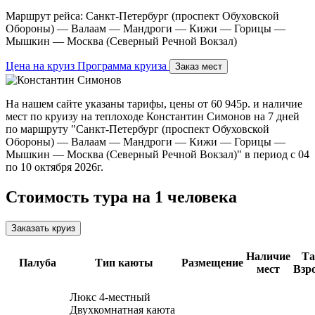
Маршрут рейса:
Санкт-Петербург (проспект Обуховской
Обороны) — Валаам — Мандроги — Кижи — Горицы —
Мышкин — Москва (Северный Речной Вокзал)
Цена на круиз
Программа круиза
Заказ мест
На нашем сайте указаны тарифы, цены от 60 945р. и наличие
мест по круизу на теплоходе Константин Симонов на 7 дней
по маршруту "Санкт-Петербург (проспект Обуховской
Обороны) — Валаам — Мандроги — Кижи — Горицы —
Мышкин — Москва (Северный Речной Вокзал)" в период с 04
по 10 октября 2026г.
Стоимость тура на 1 человека
Заказать круиз
Наличие
Т
Палуба
Тип каюты
Размещение
мест
Взр
Люкс 4-местный
Двухкомнатная каюта