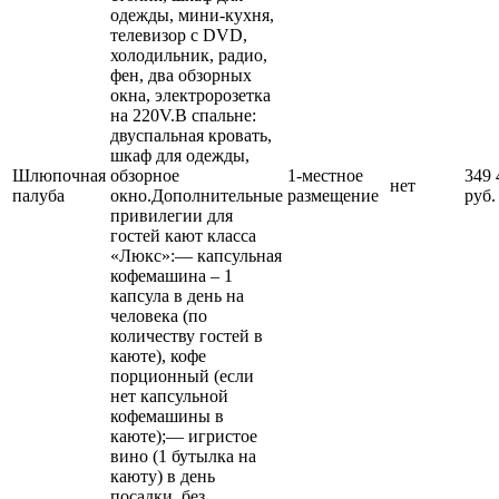
одежды, мини-кухня,
телевизор с DVD,
холодильник, радио,
фен, два обзорных
окна, электророзетка
на 220V.В спальне:
двуспальная кровать,
шкаф для одежды,
Шлюпочная
обзорное
1-местное
349 
нет
палуба
окно.Дополнительные
размещение
руб.
привилегии для
гостей кают класса
«Люкс»:— капсульная
кофемашина – 1
капсула в день на
человека (по
количеству гостей в
каюте), кофе
порционный (если
нет капсульной
кофемашины в
каюте);— игристое
вино (1 бутылка на
каюту) в день
посадки, без