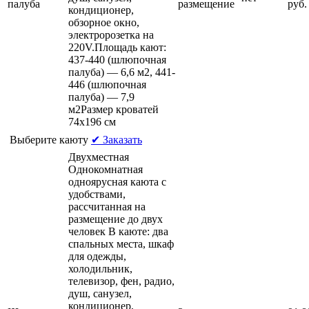
палуба
размещение
руб.
кондиционер,
обзорное окно,
электророзетка на
220V.Площадь кают:
437-440 (шлюпочная
палуба) — 6,6 м2, 441-
446 (шлюпочная
палуба) — 7,9
м2Размер кроватей
74х196 см
Выберите каюту
✔ Заказать
Двухместная
Однокомнатная
одноярусная каюта c
удобствами,
рассчитанная на
размещение до двух
человек В каюте: два
спальных места, шкаф
для одежды,
холодильник,
телевизор, фен, радио,
душ, санузел,
кондиционер,