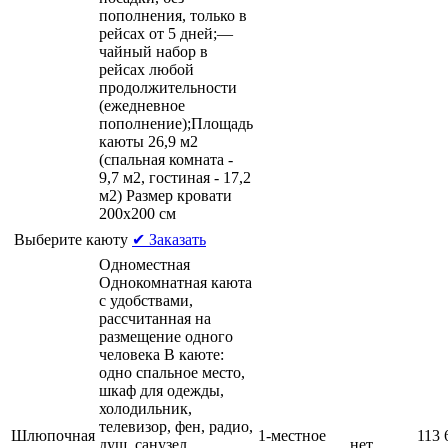
пополнения, только в
рейсах от 5 дней;—
чайный набор в
рейсах любой
продолжительности
(ежедневное
пополнение);Площадь
каюты 26,9 м2
(спальная комната -
9,7 м2, гостиная - 17,2
м2) Размер кровати
200х200 см
Выберите каюту
✔ Заказать
Одноместная
Однокомнатная каюта
с удобствами,
рассчитанная на
размещение одного
человека В каюте:
одно спальное место,
шкаф для одежды,
холодильник,
телевизор, фен, радио,
Шлюпочная
1-местное
113 
душ, санузел,
нет