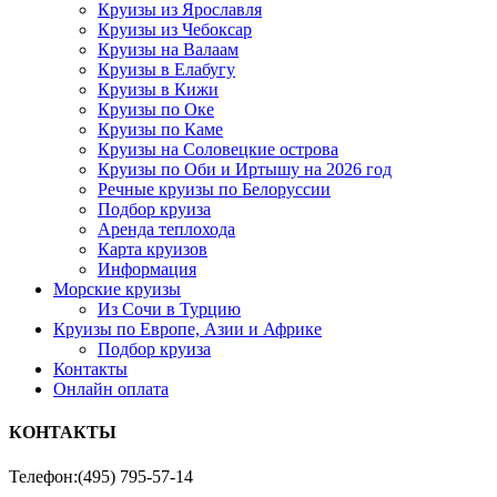
Круизы из Ярославля
Круизы из Чебоксар
Круизы на Валаам
Круизы в Елабугу
Круизы в Кижи
Круизы по Оке
Круизы по Каме
Круизы на Соловецкие острова
Круизы по Оби и Иртышу на 2026 год
Речные круизы по Белоруссии
Подбор круиза
Аренда теплохода
Карта круизов
Информация
Морские круизы
Из Сочи в Турцию
Круизы по Европе, Азии и Африке
Подбор круиза
Контакты
Онлайн оплата
КОНТАКТЫ
Телефон:
(495) 795-57-14