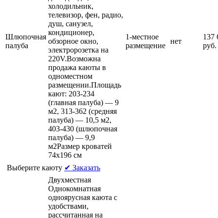
холодильник,
телевизор, фен, радио,
душ, санузел,
кондиционер,
Шлюпочная
1-местное
137 
обзорное окно,
нет
палуба
размещение
руб.
электророзетка на
220V.Возможна
продажа каюты в
одноместном
размещении.Площадь
кают: 203-234
(главная палуба) — 9
м2, 313-362 (средняя
палуба) — 10,5 м2,
403-430 (шлюпочная
палуба) — 9,9
м2Размер кроватей
74х196 см
Выберите каюту
✔ Заказать
Двухместная
Однокомнатная
одноярусная каюта c
удобствами,
рассчитанная на