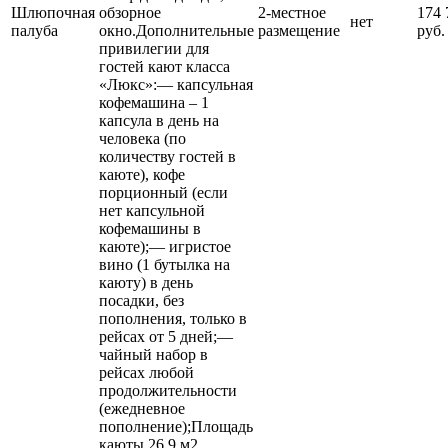
Шлюпочная
обзорное
2-местное
174 
нет
палуба
окно.Дополнительные
размещение
руб.
привилегии для
гостей кают класса
«Люкс»:— капсульная
кофемашина – 1
капсула в день на
человека (по
количеству гостей в
каюте), кофе
порционный (если
нет капсульной
кофемашины в
каюте);— игристое
вино (1 бутылка на
каюту) в день
посадки, без
пополнения, только в
рейсах от 5 дней;—
чайный набор в
рейсах любой
продолжительности
(ежедневное
пополнение);Площадь
каюты 26,9 м2