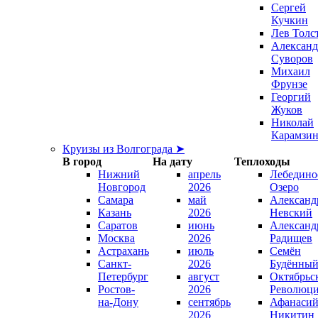
Сергей
Кучкин
Лев Толс
Александ
Суворов
Михаил
Фрунзе
Георгий
Жуков
Николай
Карамзи
Круизы из Волгограда ➤
В город
На дату
Теплоходы
Нижний
апрель
Лебедино
Новгород
2026
Озеро
Самара
май
Александ
Казань
2026
Невский
Саратов
июнь
Александ
Москва
2026
Радищев
Астрахань
июль
Семён
Санкт-
2026
Будённы
Петербург
август
Октябрьс
Ростов-
2026
Революц
на-Дону
сентябрь
Афанаси
2026
Никитин