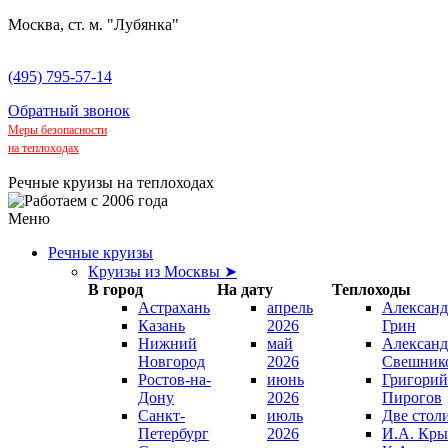
Москва, ст. м. "Лубянка"
(495) 795-57-14
Обратный звонок
Меры безопасности
на теплоходах
Речные круизы на теплоходах
Меню
Речные круизы
Круизы из Москвы ➤
В город
На дату
Теплоходы
Астрахань
апрель
Александ
Казань
2026
Грин
Нижний
май
Александ
Новгород
2026
Свешник
Ростов-на-
июнь
Григорий
Дону
2026
Пирогов
Санкт-
июль
Две стол
Петербург
2026
И.А. Кры