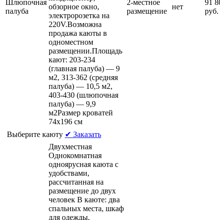
Шлюпочная
2-местное
91 8
обзорное окно,
нет
палуба
размещение
руб.
электророзетка на
220V.Возможна
продажа каюты в
одноместном
размещении.Площадь
кают: 203-234
(главная палуба) — 9
м2, 313-362 (средняя
палуба) — 10,5 м2,
403-430 (шлюпочная
палуба) — 9,9
м2Размер кроватей
74х196 см
Выберите каюту
✔ Заказать
Двухместная
Однокомнатная
одноярусная каюта c
удобствами,
рассчитанная на
размещение до двух
человек В каюте: два
спальных места, шкаф
для одежды,