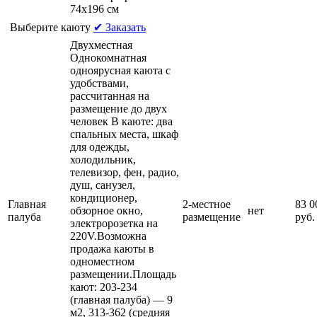
74х196 см
Выберите каюту
✔ Заказать
Двухместная
Однокомнатная
одноярусная каюта c
удобствами,
рассчитанная на
размещение до двух
человек В каюте: два
спальных места, шкаф
для одежды,
холодильник,
телевизор, фен, радио,
душ, санузел,
кондиционер,
Главная
2-местное
83 0
обзорное окно,
нет
палуба
размещение
руб.
электророзетка на
220V.Возможна
продажа каюты в
одноместном
размещении.Площадь
кают: 203-234
(главная палуба) — 9
м2, 313-362 (средняя