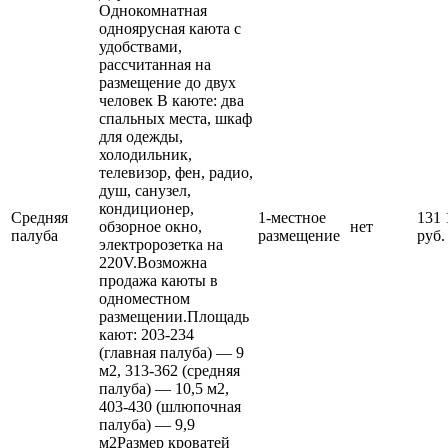
Однокомнатная
одноярусная каюта c
удобствами,
рассчитанная на
размещение до двух
человек В каюте: два
спальных места, шкаф
для одежды,
холодильник,
телевизор, фен, радио,
душ, санузел,
кондиционер,
Средняя
1-местное
131 
обзорное окно,
нет
палуба
размещение
руб.
электророзетка на
220V.Возможна
продажа каюты в
одноместном
размещении.Площадь
кают: 203-234
(главная палуба) — 9
м2, 313-362 (средняя
палуба) — 10,5 м2,
403-430 (шлюпочная
палуба) — 9,9
м2Размер кроватей