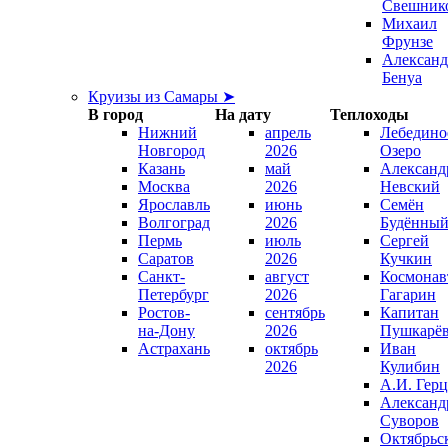
Свешник
Михаил
Фрунзе
Александ
Бенуа
Круизы из Самары ➤
В город
На дату
Теплоходы
Нижний
апрель
Лебедино
Новгород
2026
Озеро
Казань
май
Александ
Москва
2026
Невский
Ярославль
июнь
Семён
Волгоград
2026
Будённы
Пермь
июль
Сергей
Саратов
2026
Кучкин
Санкт-
август
Космонав
Петербург
2026
Гагарин
Ростов-
сентябрь
Капитан
на-Дону
2026
Пушкарё
Астрахань
октябрь
Иван
2026
Кулибин
А.И. Гер
Александ
Суворов
Октябрьс