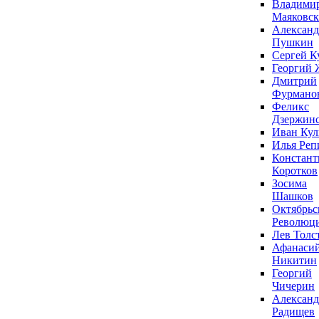
Владими
Маяковс
Александ
Пушкин
Сергей К
Георгий 
Дмитрий
Фурмано
Феликс
Дзержин
Иван Ку
Илья Реп
Констант
Коротков
Зосима
Шашков
Октябрьс
Революц
Лев Толс
Афанаси
Никитин
Георгий
Чичерин
Александ
Радищев