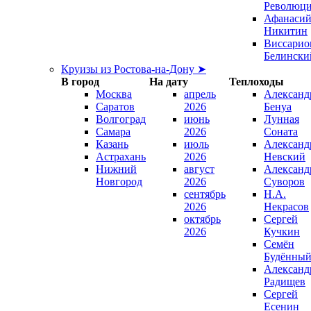
Революц
Афанаси
Никитин
Виссарио
Белински
Круизы из Ростова-на-Дону ➤
В город
На дату
Теплоходы
Москва
апрель
Александ
Саратов
2026
Бенуа
Волгоград
июнь
Лунная
Самара
2026
Соната
Казань
июль
Александ
Астрахань
2026
Невский
Нижний
август
Александ
Новгород
2026
Суворов
сентябрь
Н.А.
2026
Некрасов
октябрь
Сергей
2026
Кучкин
Семён
Будённы
Александ
Радищев
Сергей
Есенин