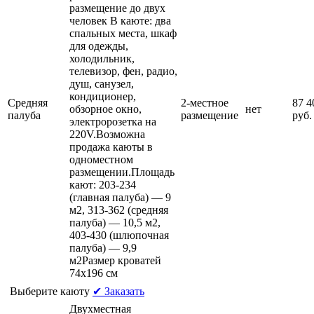
размещение до двух
человек В каюте: два
спальных места, шкаф
для одежды,
холодильник,
телевизор, фен, радио,
душ, санузел,
кондиционер,
Средняя
2-местное
87 4
обзорное окно,
нет
палуба
размещение
руб.
электророзетка на
220V.Возможна
продажа каюты в
одноместном
размещении.Площадь
кают: 203-234
(главная палуба) — 9
м2, 313-362 (средняя
палуба) — 10,5 м2,
403-430 (шлюпочная
палуба) — 9,9
м2Размер кроватей
74х196 см
Выберите каюту
✔ Заказать
Двухместная