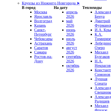
Круизы из Нижнего Новгорода ➤
В город
На дату
Теплоходы
Москва
апрель
Александ
Ярославль
2026
Бенуа
Волгоград
май
Дмитрий
Казань
2026
Фурмано
Санкт-
июнь
И.А. Кры
Петербург
2026
К.А.
Чебоксары
июль
Тимирязе
Астрахань
2026
Лебедино
Саратов
август
Озеро
Самара
2026
Михаил
Ростов-на-
сентябрь
Булгаков
Дону
2026
Н.А.
октябрь
Некрасов
2026
Констант
Симонов
Лунная
Соната
Александ
Свешник
Александ
Радищев
Михаил
Фрунзе