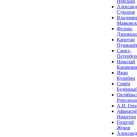
Невский
Александ
Суворов
Владими
Маяковс
Феликс
Дзержин
Капитан
Пушкарё
Санкт-
Петербур
Николай
Карамзи
Иван
Кулибин
Семён
Будённы
Октябрьс
Революц
А.И. Гер
Афанаси
Никитин
Георгий
Жуков
Александ