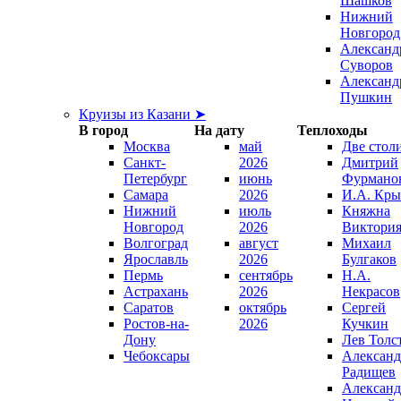
Шашков
Нижний
Новгород
Александ
Суворов
Александ
Пушкин
Круизы из Казани ➤
В город
На дату
Теплоходы
Москва
май
Две стол
Санкт-
2026
Дмитрий
Петербург
июнь
Фурмано
Самара
2026
И.А. Кры
Нижний
июль
Княжна
Новгород
2026
Виктори
Волгоград
август
Михаил
Ярославль
2026
Булгаков
Пермь
сентябрь
Н.А.
Астрахань
2026
Некрасов
Саратов
октябрь
Сергей
Ростов-на-
2026
Кучкин
Дону
Лев Толс
Чебоксары
Александ
Радищев
Александ