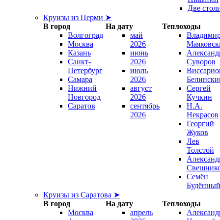
Две стол
Круизы из Перми ➤
В город
На дату
Теплоходы
Волгоград
май
Владими
Москва
2026
Маяковск
Казань
июнь
Александ
Санкт-
2026
Суворов
Петербург
июль
Виссарио
Самара
2026
Белински
Нижний
август
Сергей
Новгород
2026
Кучкин
Саратов
сентябрь
Н.А.
2026
Некрасов
Георгий
Жуков
Лев
Толстой
Александ
Свешник
Семён
Будённы
Круизы из Саратова ➤
В город
На дату
Теплоходы
Москва
апрель
Александ