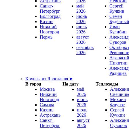
Астрахань
2026
Невский
Санкт-
май
Сергей
Петербург
2026
Кучкин
Волгоград
июнь
Семён
Казань
2026
Будённы
Нижний
июль
Иван
Новгород
2026
Кулибин
Пермь
август
Александ
2026
Суворов
сентябрь
Октябрьс
2026
Революц
Афанаси
Никитин
Александ
Радищев
Круизы из Ярославля ➤
В город
На дату
Теплоходы
Москва
май
Александ
Нижний
2026
Свешник
Новгород
июнь
Михаил
Самара
2026
Фрунзе
Казань
июль
Сергей
Астрахань
2026
Кучкин
Санкт-
август
Александ
Петербург
2026
Суворов