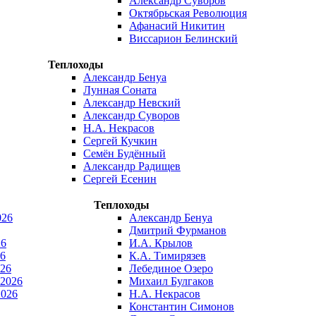
Александр Суворов
Октябрьская Революция
Афанасий Никитин
Виссарион Белинский
Теплоходы
Александр Бенуа
Лунная Соната
Александр Невский
Александр Суворов
Н.А. Некрасов
Сергей Кучкин
Семён Будённый
Александр Радищев
Сергей Есенин
Теплоходы
026
Александр Бенуа
Дмитрий Фурманов
26
И.А. Крылов
6
К.А. Тимирязев
026
Лебединое Озеро
 2026
Михаил Булгаков
2026
Н.А. Некрасов
Константин Симонов