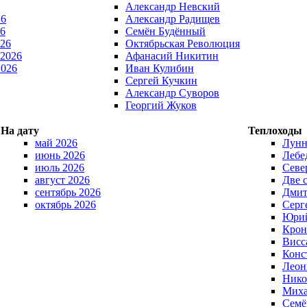
Александр Невский
26
Александр Радищев
6
Семён Будённый
026
Октябрьская Революция
 2026
Афанасий Никитин
2026
Иван Кулибин
Сергей Кучкин
Александр Суворов
Георгий Жуков
На дату
Теплоходы
май 2026
Лунн
июнь 2026
Лебе
июль 2026
Севе
август 2026
Две 
сентябрь 2026
Дмит
октябрь 2026
Серг
Юрий
Крон
Висс
Конс
Леон
Нико
Миха
Семё