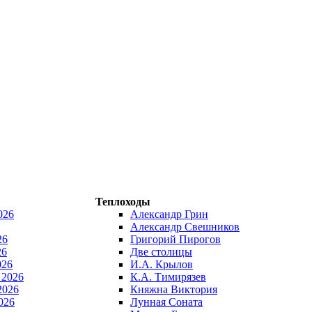
Теплоходы
026
Александр Грин
Александр Свешников
26
Григорий Пирогов
26
Две столицы
026
И.А. Крылов
 2026
К.А. Тимирязев
2026
Княжна Виктория
026
Лунная Соната