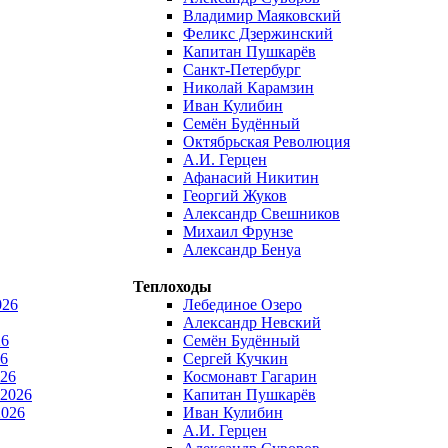
Владимир Маяковский
Феликс Дзержинский
Капитан Пушкарёв
Санкт-Петербург
Николай Карамзин
Иван Кулибин
Семён Будённый
Октябрьская Революция
А.И. Герцен
Афанасий Никитин
Георгий Жуков
Александр Свешников
Михаил Фрунзе
Александр Бенуа
Теплоходы
026
Лебединое Озеро
Александр Невский
26
Семён Будённый
6
Сергей Кучкин
026
Космонавт Гагарин
 2026
Капитан Пушкарёв
2026
Иван Кулибин
А.И. Герцен