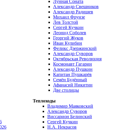
Лунная Соната
Александр Свешников
Александр Радищев
Михаил Фрунзе
Лев Толстой
Сергей Кучкин
Леонид Соболев
Георгий Жуков
Иван Кулибин
Феликс Дзержинский
Александр Суворов
Октябрьская Революция
Космонавт Гагарин
Александр Пушкин
Капитан Пушкарёв
Семён Будённый
Афанасий Никитин
Две столицы
Теплоходы
Владимир Маяковский
Александр Суворов
Виссарион Белинский
6
Сергей Кучкин
026
Н.А. Некрасов