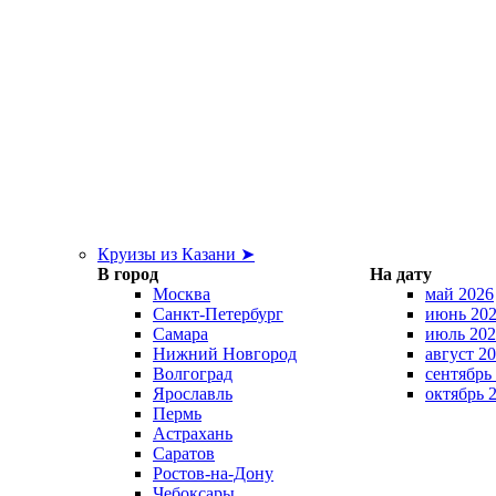
Круизы из Казани ➤
В город
На дату
Москва
май 2026
Санкт-Петербург
июнь 20
Самара
июль 202
Нижний Новгород
август 2
Волгоград
сентябрь
Ярославль
октябрь 
Пермь
Астрахань
Саратов
Ростов-на-Дону
Чебоксары