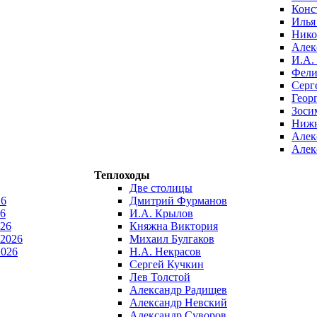
Конс
Илья
Нико
Алек
И.А.
Фели
Серг
Геор
Зоси
Нижн
Алек
Алек
Теплоходы
Две столицы
26
Дмитрий Фурманов
6
И.А. Крылов
026
Княжна Виктория
 2026
Михаил Булгаков
2026
Н.А. Некрасов
Сергей Кучкин
Лев Толстой
Александр Радищев
Александр Невский
Александр Суворов