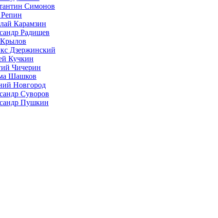
тантин Симонов
 Репин
лай Карамзин
сандр Радищев
 Крылов
кс Дзержинский
ей Кучкин
гий Чичерин
ма Шашков
ий Новгород
сандр Суворов
сандр Пушкин