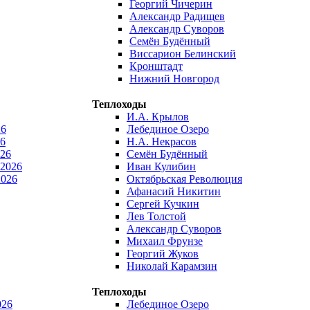
Георгий Чичерин
Александр Радищев
Александр Суворов
Семён Будённый
Виссарион Белинский
Кронштадт
Нижний Новгород
Теплоходы
И.А. Крылов
26
Лебединое Озеро
6
Н.А. Некрасов
026
Семён Будённый
 2026
Иван Кулибин
2026
Октябрьская Революция
Афанасий Никитин
Сергей Кучкин
Лев Толстой
Александр Суворов
Михаил Фрунзе
Георгий Жуков
Николай Карамзин
Теплоходы
026
Лебединое Озеро