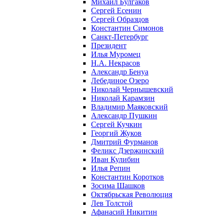
Михаил Булгаков
Сергей Есенин
Сергей Образцов
Константин Симонов
Санкт-Петербург
Президент
Илья Муромец
Н.А. Некрасов
Александр Бенуа
Лебединое Озеро
Николай Чернышевский
Николай Карамзин
Владимир Маяковский
Александр Пушкин
Сергей Кучкин
Георгий Жуков
Дмитрий Фурманов
Феликс Дзержинский
Иван Кулибин
Илья Репин
Константин Коротков
Зосима Шашков
Октябрьская Революция
Лев Толстой
Афанасий Никитин