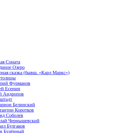
ая Соната
диное Озеро
рная сказка (бывш. «Карл Маркс»)
столицы
рий Фурманов
ей Есенин
 Андропов
штадт
арион Белинский
тантин Коротков
ид Соболев
лай Чернышевский
ил Булгаков
н Будённый