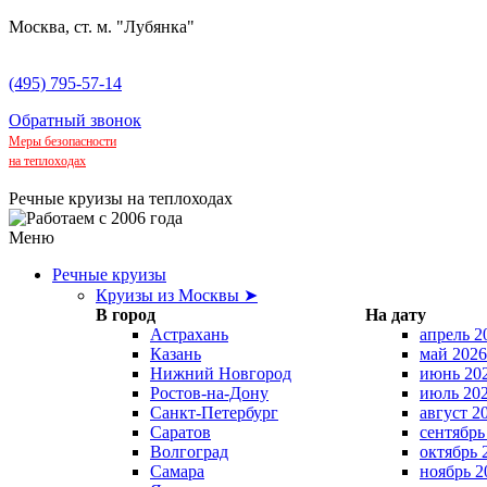
Москва, ст. м. "Лубянка"
(495) 795-57-14
Обратный звонок
Меры безопасности
на теплоходах
Речные круизы на теплоходах
Меню
Речные круизы
Круизы из Москвы ➤
В город
На дату
Астрахань
апрель 2
Казань
май 2026
Нижний Новгород
июнь 20
Ростов-на-Дону
июль 20
Санкт-Петербург
август 2
Саратов
сентябрь
Волгоград
октябрь 
Самара
ноябрь 2