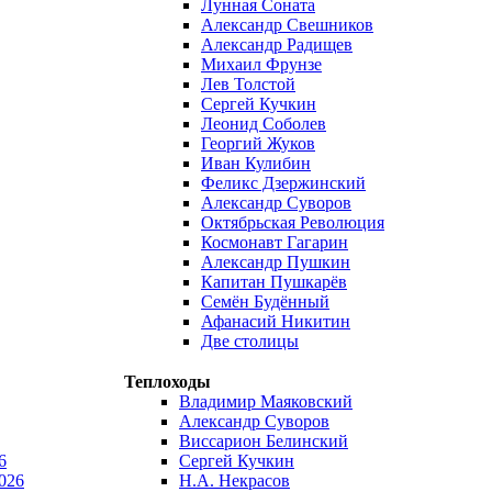
Лунная Соната
Александр Свешников
Александр Радищев
Михаил Фрунзе
Лев Толстой
Сергей Кучкин
Леонид Соболев
Георгий Жуков
Иван Кулибин
Феликс Дзержинский
Александр Суворов
Октябрьская Революция
Космонавт Гагарин
Александр Пушкин
Капитан Пушкарёв
Семён Будённый
Афанасий Никитин
Две столицы
Теплоходы
Владимир Маяковский
Александр Суворов
Виссарион Белинский
6
Сергей Кучкин
026
Н.А. Некрасов