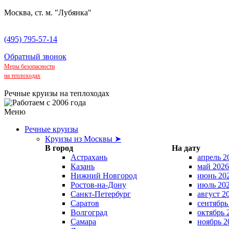
Москва, ст. м. "Лубянка"
(495) 795-57-14
Обратный звонок
Меры безопасности
на теплоходах
Речные круизы на теплоходах
Меню
Речные круизы
Круизы из Москвы ➤
В город
На дату
Астрахань
апрель 2
Казань
май 2026
Нижний Новгород
июнь 20
Ростов-на-Дону
июль 20
Санкт-Петербург
август 2
Саратов
сентябрь
Волгоград
октябрь 
Самара
ноябрь 2