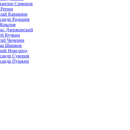
тантин Симонов
 Репин
лай Карамзин
сандр Радищев
 Крылов
кс Дзержинский
ей Кучкин
гий Чичерин
ма Шашков
ий Новгород
сандр Суворов
сандр Пушкин