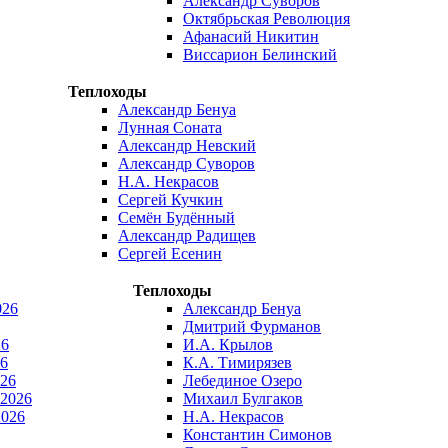
Александр Суворов
Октябрьская Революция
Афанасий Никитин
Виссарион Белинский
Теплоходы
Александр Бенуа
Лунная Соната
Александр Невский
Александр Суворов
Н.А. Некрасов
Сергей Кучкин
Семён Будённый
Александр Радищев
Сергей Есенин
Теплоходы
026
Александр Бенуа
Дмитрий Фурманов
26
И.А. Крылов
6
К.А. Тимирязев
026
Лебединое Озеро
 2026
Михаил Булгаков
2026
Н.А. Некрасов
Константин Симонов