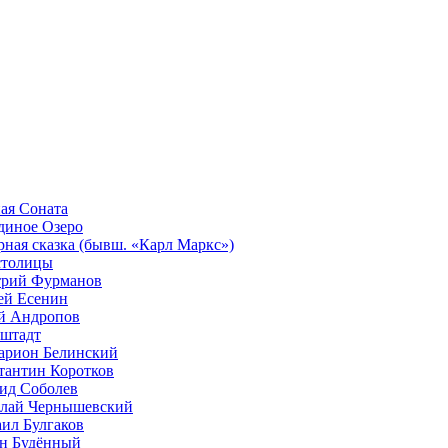
ая Соната
диное Озеро
рная сказка (бывш. «Карл Маркс»)
столицы
рий Фурманов
ей Есенин
 Андропов
штадт
арион Белинский
тантин Коротков
ид Соболев
лай Чернышевский
ил Булгаков
н Будённый