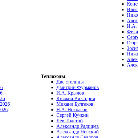
Конс
Илья
Нико
Алек
И.А.
Фели
Серг
Геор
Зоси
Нижн
Алек
Алек
Теплоходы
Две столицы
26
Дмитрий Фурманов
6
И.А. Крылов
026
Княжна Виктория
 2026
Михаил Булгаков
2026
Н.А. Некрасов
Сергей Кучкин
Лев Толстой
Александр Радищев
Александр Невский
Александр Суворов