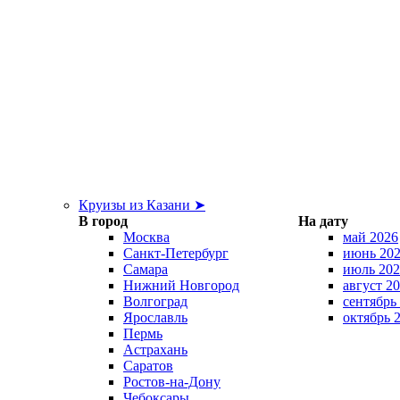
Круизы из Казани ➤
В город
На дату
Москва
май 2026
Санкт-Петербург
июнь 20
Самара
июль 202
Нижний Новгород
август 2
Волгоград
сентябрь
Ярославль
октябрь 
Пермь
Астрахань
Саратов
Ростов-на-Дону
Чебоксары