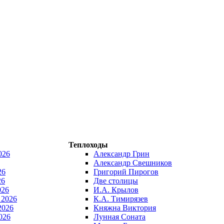
Теплоходы
026
Александр Грин
Александр Свешников
26
Григорий Пирогов
26
Две столицы
026
И.А. Крылов
 2026
К.А. Тимирязев
2026
Княжна Виктория
026
Лунная Соната