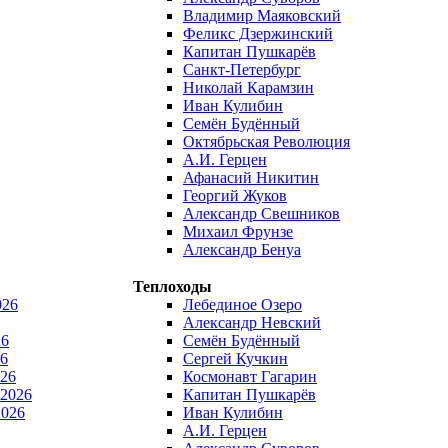
Владимир Маяковский
Феликс Дзержинский
Капитан Пушкарёв
Санкт-Петербург
Николай Карамзин
Иван Кулибин
Семён Будённый
Октябрьская Революция
А.И. Герцен
Афанасий Никитин
Георгий Жуков
Александр Свешников
Михаил Фрунзе
Александр Бенуа
Теплоходы
026
Лебединое Озеро
Александр Невский
26
Семён Будённый
6
Сергей Кучкин
026
Космонавт Гагарин
 2026
Капитан Пушкарёв
2026
Иван Кулибин
А.И. Герцен