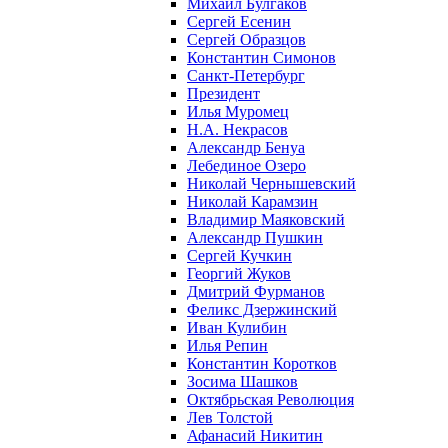
Михаил Булгаков
Сергей Есенин
Сергей Образцов
Константин Симонов
Санкт-Петербург
Президент
Илья Муромец
Н.А. Некрасов
Александр Бенуа
Лебединое Озеро
Николай Чернышевский
Николай Карамзин
Владимир Маяковский
Александр Пушкин
Сергей Кучкин
Георгий Жуков
Дмитрий Фурманов
Феликс Дзержинский
Иван Кулибин
Илья Репин
Константин Коротков
Зосима Шашков
Октябрьская Революция
Лев Толстой
Афанасий Никитин