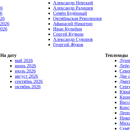
Александр Невский
26
Александр Радищев
6
Семён Будённый
026
Октябрьская Революция
 2026
Афанасий Никитин
2026
Иван Кулибин
Сергей Кучкин
Александр Суворов
Георгий Жуков
На дату
Теплоходы
май 2026
Лунн
июнь 2026
Лебе
июль 2026
Севе
август 2026
Две 
сентябрь 2026
Дмит
октябрь 2026
Серг
Юрий
Крон
Висс
Конс
Леон
Нико
Миха
Семё