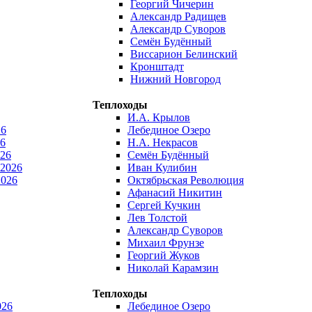
Георгий Чичерин
Александр Радищев
Александр Суворов
Семён Будённый
Виссарион Белинский
Кронштадт
Нижний Новгород
Теплоходы
И.А. Крылов
26
Лебединое Озеро
6
Н.А. Некрасов
026
Семён Будённый
 2026
Иван Кулибин
2026
Октябрьская Революция
Афанасий Никитин
Сергей Кучкин
Лев Толстой
Александр Суворов
Михаил Фрунзе
Георгий Жуков
Николай Карамзин
Теплоходы
026
Лебединое Озеро